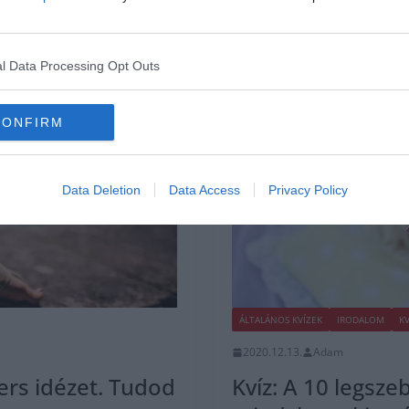
l Data Processing Opt Outs
CONFIRM
Data Deletion
Data Access
Privacy Policy
ÁLTALÁNOS KVÍZEK
IRODALOM
KV
2020.12.13.
Adam
ers idézet. Tudod
Kvíz: A 10 legsz