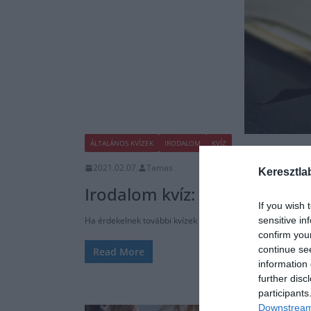
ÁLTALÁNOS KVÍZEK
IRODALOM
KVÍZ
2021.02.07.
Tamas
Keresztla
Irodalom kvíz: Te tudod melyi
If you wish 
sensitive in
Ha érdekelnek további kvízek itt megtalálod őket, illetve c
confirm you
continue se
Read More
information 
further disc
participants
Downstream 