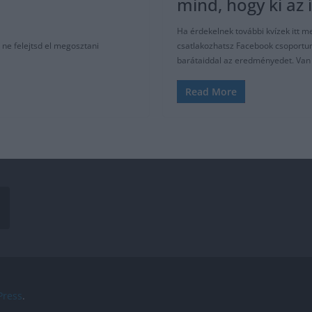
mind, hogy ki az 
Ha érdekelnek további kvízek itt me
 ne felejtsd el megosztani
csatlakozhatsz Facebook csoportunk
barátaiddal az eredményedet. Van s
Read More
ress
.