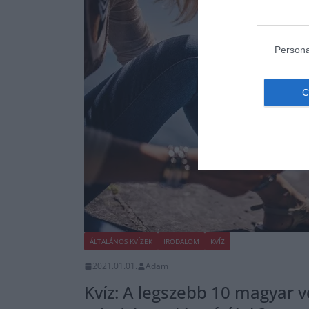
Persona
ÁLTALÁNOS KVÍZEK
IRODALOM
KVÍZ
2021.01.01.
Adam
Kvíz: A legszebb 10 magyar v