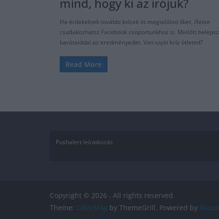
mind, hogy ki az írójuk?
Ha érdekelnek további kvízek itt megtalálod őket, illetve
csatlakozhatsz Facebook csoportunkhoz is. Mielőtt belépsz
barátaiddal az eredményedet. Van saját kvíz ötleted?
Read More
Pushalert leíratkozás
Copyright © 2026
. All rights reserved.
Theme:
ColorMag
by ThemeGrill. Powered by
WordP