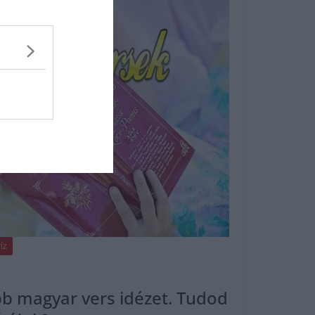
ÍZ
ebb magyar vers idézet. Tudod