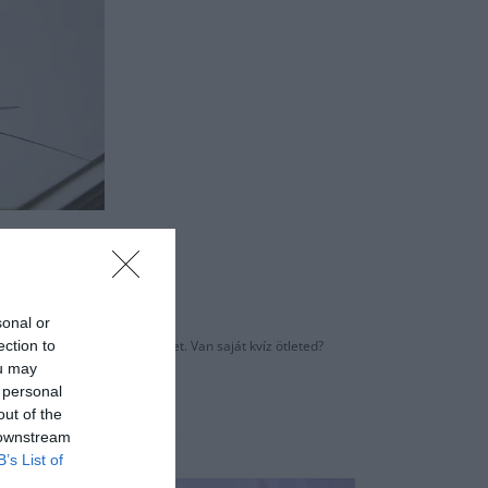
sonal or
ection to
i barátaiddal az eredményedet. Van saját kvíz ötleted?
ou may
 personal
out of the
 downstream
B’s List of