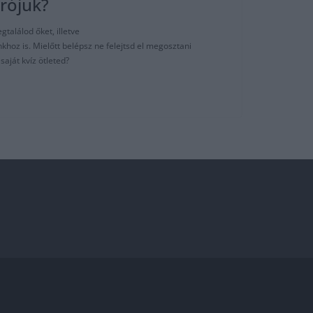
írójuk?
gtalálod őket, illetve
hoz is. Mielőtt belépsz ne felejtsd el megosztani
aját kvíz ötleted?