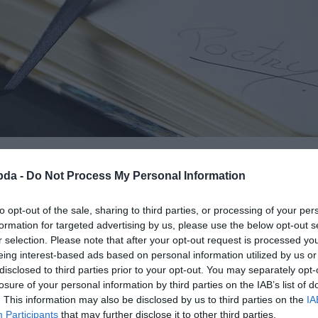
bda -
Do Not Process My Personal Information
k költő írta ezeket a verseket?
to opt-out of the sale, sharing to third parties, or processing of your per
formation for targeted advertising by us, please use the below opt-out s
satlakozhatsz Facebook csoportunkhoz is. Mielőtt lelépsz ne felejtsd el megosztan
r selection. Please note that after your opt-out request is processed y
eing interest-based ads based on personal information utilized by us or
disclosed to third parties prior to your opt-out. You may separately opt-
losure of your personal information by third parties on the IAB’s list of
. This information may also be disclosed by us to third parties on the
IA
Participants
that may further disclose it to other third parties.