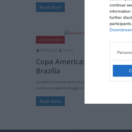
continue se
Read More
information 
further disc
participants
Downstream 
UNCATEGORIZED
2019.06.23.
Tamas
Persona
Copa America: Bolívia – Vene
Brazília
Lezajlott a Copa America A csoportjának 3. fordulója is. B
vívta ki a csoportelsőséget, míg Venezuela győzelmével bi
Read More