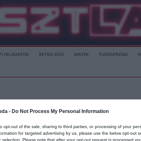
PI FELADATOK
RETRO KVÍZ
MATEK
TUDÁSPRÓBA
F
bda -
Do Not Process My Personal Information
yőzte Venezuelát – összefoglaló
to opt-out of the sale, sharing to third parties, or processing of your per
formation for targeted advertising by us, please use the below opt-out s
ntőjében, ahol 2:0-ra felülmúlták ellenfelüket. Így bejutottak a kontinenstorna e
r selection. Please note that after your opt-out request is processed y