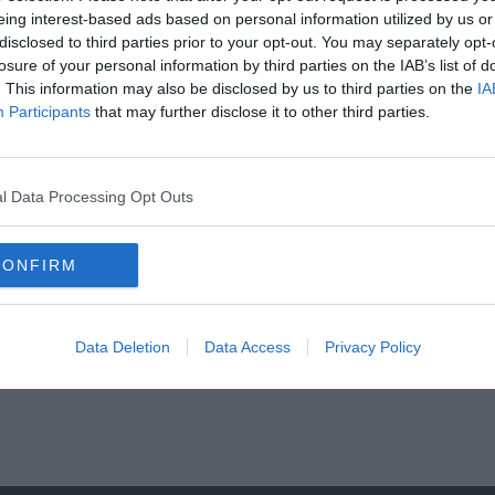
eing interest-based ads based on personal information utilized by us or
disclosed to third parties prior to your opt-out. You may separately opt-
losure of your personal information by third parties on the IAB’s list of
. This information may also be disclosed by us to third parties on the
IA
Participants
that may further disclose it to other third parties.
l Data Processing Opt Outs
zuela, Peru –
CONFIRM
razília lehengerlő győzelemmel
ztos
Data Deletion
Data Access
Privacy Policy