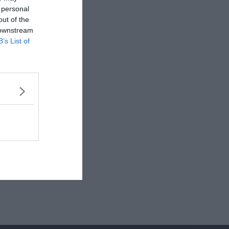
 personal
out of the
 downstream
B’s List of