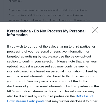
ellenfelük.
Argentína számára nem a legjobban kezdődött az idei Copa
America. Az első két mérkőzésen csupán 1 pontot sikerült
szerezniük, így csak az utolsó pillanatokban sikerült kivívniuk a
negyeddöntőbe jutást. Viszont úgy tűnik az egyenes kieséses
szakaszra összekapták magukat.
Keresztlabda -
Do Not Process My Personal
Information
Lautaro Martinez már a 10. percben megszerezte csapatának a
vezetést. Igaz ezután Venezuela birtokolt, de így is az argentínok
If you wish to opt-out of the sale, sharing to third parties, or
dolgoztak ki több helyzetet. Végül Lo Celso (74′) állította be a
processing of your personal or sensitive information for
végeredmény (2:0).
targeted advertising by us, please use the below opt-out
section to confirm your selection. Please note that after your
Mérkőzés összefoglaló:
opt-out request is processed you may continue seeing
interest-based ads based on personal information utilized by
us or personal information disclosed to third parties prior to
your opt-out. You may separately opt-out of the further
disclosure of your personal information by third parties on the
IAB’s list of downstream participants. This information may
also be disclosed by us to third parties on the
IAB’s List of
Downstream Participants
that may further disclose it to other