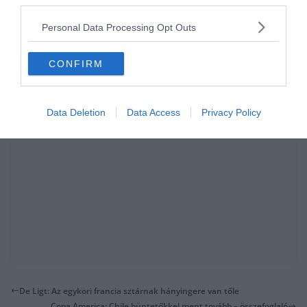
third parties.
Personal Data Processing Opt Outs
CONFIRM
Data Deletion
Data Access
Privacy Policy
De Ligt: Az egykori francia sztárnak hányingere van tőle
Copa America: Chile büntetőkkel ment tovább – összefoglaló