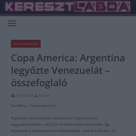
Skip
to
content
UNCATEGORIZED
Copa America: Argentína
legyőzte Venezuelát –
összefoglaló
2019.06.29.
Tamas
Kezdőlap
»
Uncategorized
Argentína Venezuelával találkozott a Copa America
negyeddöntőjében, ahol 2:0-ra felülmúlták ellenfelüket. Így
bejutottak a kontinenstorna elődöntőjébe, ahol Brazília lesz az