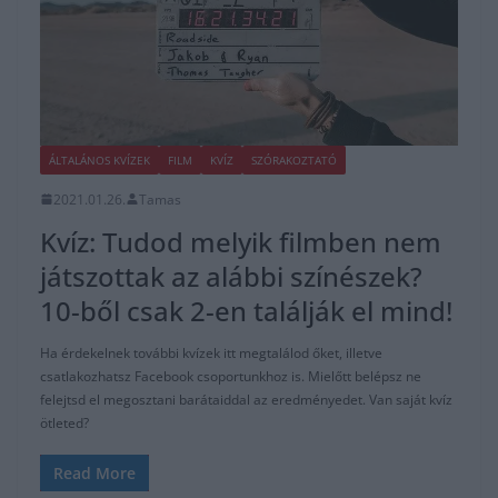
ÁLTALÁNOS KVÍZEK
FILM
KVÍZ
SZÓRAKOZTATÓ
2021.01.26.
Tamas
Kvíz: Tudod melyik filmben nem
játszottak az alábbi színészek?
10-ből csak 2-en találják el mind!
Ha érdekelnek további kvízek itt megtalálod őket, illetve
csatlakozhatsz Facebook csoportunkhoz is. Mielőtt belépsz ne
felejtsd el megosztani barátaiddal az eredményedet. Van saját kvíz
ötleted?
Read More