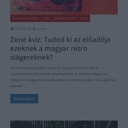
ÁLTALÁNOS KVÍZEK
KVÍZ
SZÓRAKOZTATÓ
ZENE
2021.01.30.
Tamas
Zene kvíz: Tudod ki az előadója
ezeknek a magyar retro
slágereknek?
Ha érdekelnek további kvízek itt megtalálod őket, illetve
csatlakozhatsz Facebook csoportunkhoz is. Mielőtt lelépsz ne
felejtsd el megosztani barátaiddal az eredményedet. Van saját kvíz
ötleted?
Read More