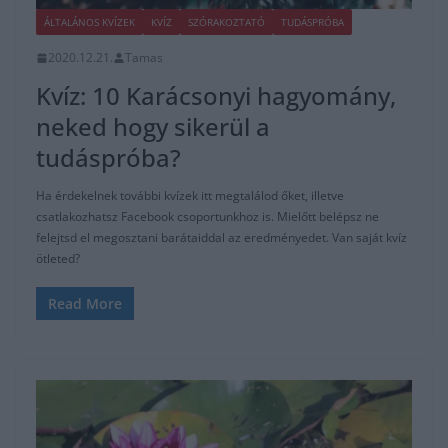
ÁLTALÁNOS KVÍZEK
KVÍZ
SZÓRAKOZTATÓ
TUDÁSPRÓBA
2020.12.21.
Tamas
Kvíz: 10 Karácsonyi hagyomány,
neked hogy sikerül a
tudáspróba?
Ha érdekelnek további kvízek itt megtalálod őket, illetve
csatlakozhatsz Facebook csoportunkhoz is. Mielőtt belépsz ne
felejtsd el megosztani barátaiddal az eredményedet. Van saját kvíz
ötleted?
Read More