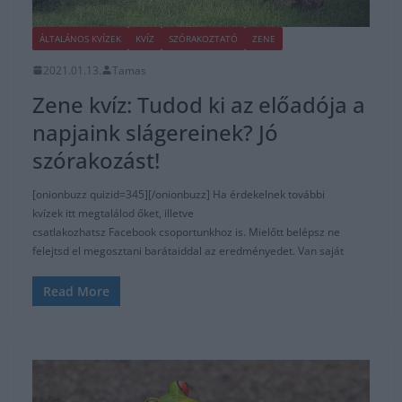
ÁLTALÁNOS KVÍZEK
KVÍZ
SZÓRAKOZTATÓ
ZENE
2021.01.13.
Tamas
Zene kvíz: Tudod ki az előadója a
napjaink slágereinek? Jó
szórakozást!
[onionbuzz quizid=345][/onionbuzz] Ha érdekelnek további
kvízek itt megtalálod őket, illetve
csatlakozhatsz Facebook csoportunkhoz is. Mielőtt belépsz ne
felejtsd el megosztani barátaiddal az eredményedet. Van saját
Read More