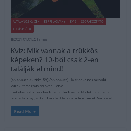
ÁLTALÁNOS KVÍZEK
KÉPFELADVÁNY
KVÍZ
SZÓRAKOZTATÓ
TUDÁSPRÓBA
2021.01.01.
Tamas
Kvíz: Mik vannak a trükkös
képeken? 10-ből csak 2-en
találják el mind!
[onionbuzz quizid=159][/onionbuzz] Ha érdekelnek további
kvízek itt megtalálod őket, illetve
csatlakozhatsz Facebook csoportunkhoz is. Mielőtt belépsz ne
felejtsd el megosztani barátaiddal az eredményedet. Van saját
Read More