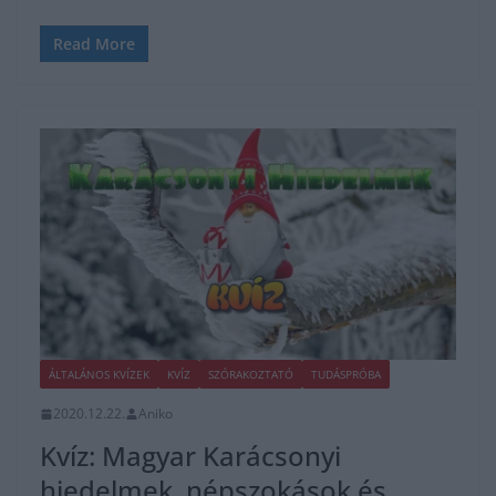
Read More
ÁLTALÁNOS KVÍZEK
KVÍZ
SZÓRAKOZTATÓ
TUDÁSPRÓBA
2020.12.22.
Aniko
Kvíz: Magyar Karácsonyi
hiedelmek, népszokások és