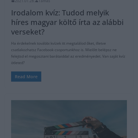
2021.01.28.
Tamas
Irodalom kvíz: Tudod melyik
híres magyar költő írta az alábbi
verseket?
Ha érdekelnek további kvízek itt megtalálod őket, illetve
csatlakozhatsz Facebook csoportunkhoz is. Mielőtt belépsz ne
felejtsd el megosztani barátaiddal az eredményedet. Van saját kvíz
ötleted?
Read More