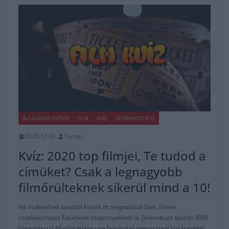
ÁLTALÁNOS KVÍZEK
FILM
KVÍZ
SZÓRAKOZTATÓ
2020.12.31.
Tamas
Kvíz: 2020 top filmjei, Te tudod a
címüket? Csak a legnagyobb
filmőrülteknek sikerül mind a 10!
Ha érdekelnek további kvízek itt megtalálod őket, illetve
csatlakozhatsz Facebook csoportunkhoz is. [onionbuzz quizid=300]
[/onionbuzz] Mielőtt lelépsz ne felejtsd el megosztani barátaiddal