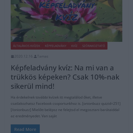
ÁLTALÁNOS KVÍZEK
KÉPFELADVÁNY
KVÍZ
SZÓRAKOZTATÓ
2020.12.16.
Tamas
Képfeladvány kvíz: Na mi van a
trükkös képeken? Csak 10%-nak
sikerül mind!
Ha érdekelnek további kvízek itt megtalálod őket, illetve
csatlakozhatsz Facebook csoportunkhoz is. [onionbuzz quizid=251]
[/onionbuzz] Mielőtt belépsz ne felejtsd el megosztani barátaiddal
az eredményedet. Van saját
Read More