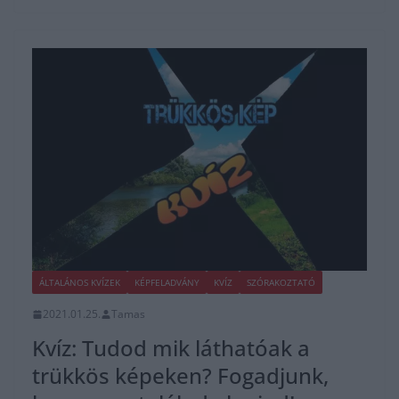
ÁLTALÁNOS KVÍZEK
KÉPFELADVÁNY
KVÍZ
SZÓRAKOZTATÓ
2021.01.25.
Tamas
Kvíz: Tudod mik láthatóak a
trükkös képeken? Fogadjunk,