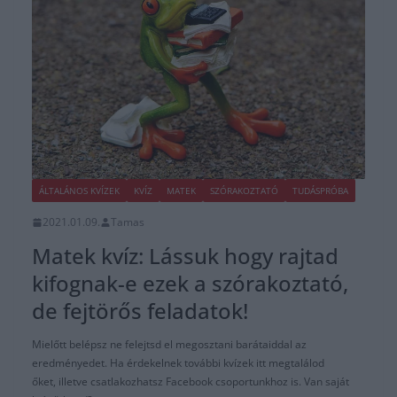
ÁLTALÁNOS KVÍZEK
KVÍZ
MATEK
SZÓRAKOZTATÓ
TUDÁSPRÓBA
2021.01.09.
Tamas
Matek kvíz: Lássuk hogy rajtad
kifognak-e ezek a szórakoztató,
de fejtörős feladatok!
Mielőtt belépsz ne felejtsd el megosztani barátaiddal az
eredményedet. Ha érdekelnek további kvízek itt megtalálod
őket, illetve csatlakozhatsz Facebook csoportunkhoz is. Van saját