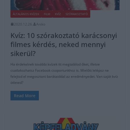
ÁLTALÁNOS KVÍZEK
FILM
KVÍZ
SZÓRAKOZTATÓ
2020.12.26.
Aniko
Kvíz: 10 szórakoztató karácsonyi
filmes kérdés, neked mennyi
sikerül?
Ha érdekelnek további kvízek itt megtalálod őket, illetve
csatlakozhatsz Facebook csoportunkhoz is. Mielőtt lelépsz ne
felejtsd el megosztani barátaiddal az eredményedet. Van saját kvíz
ötleted?
Read More