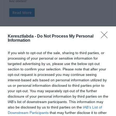
kvíz ötleted?
Read More
Keresztlabda -
Do Not Process My Personal
Information
If you wish to opt-out of the sale, sharing to third parties, or
processing of your personal or sensitive information for
targeted advertising by us, please use the below opt-out
section to confirm your selection. Please note that after your
opt-out request is processed you may continue seeing
interest-based ads based on personal information utilized by
us or personal information disclosed to third parties prior to
ÁLTALÁNOS KVÍZEK
FILM
KÉPFELADVÁNY
KVÍZ
SZÓRAKOZTATÓ
your opt-out. You may separately opt-out of the further
disclosure of your personal information by third parties on the
2021.01.02.
Tamas
IAB’s list of downstream participants. This information may
Képfeladvány kvíz: Felismered a
also be disclosed by us to third parties on the
IAB’s List of
Downstream Participants
that may further disclose it to other