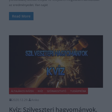
az eredményedet. Van saját
Read More
ÁLTALÁNOS KVÍZEK
KVÍZ
SZÓRAKOZTATÓ
TUDÁSPRÓBA
2020.12.29.
Aniko
Kvíz: Szilveszteri hagyományok.