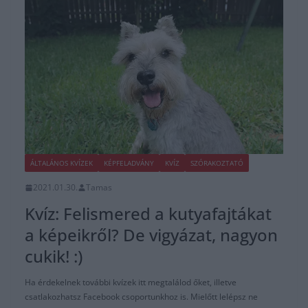
ÁLTALÁNOS KVÍZEK
KÉPFELADVÁNY
KVÍZ
SZÓRAKOZTATÓ
2021.01.30.
Tamas
Kvíz: Felismered a kutyafajtákat
a képeikről? De vigyázat, nagyon
cukik! :)
Ha érdekelnek további kvízek itt megtalálod őket, illetve
csatlakozhatsz Facebook csoportunkhoz is. Mielőtt lelépsz ne