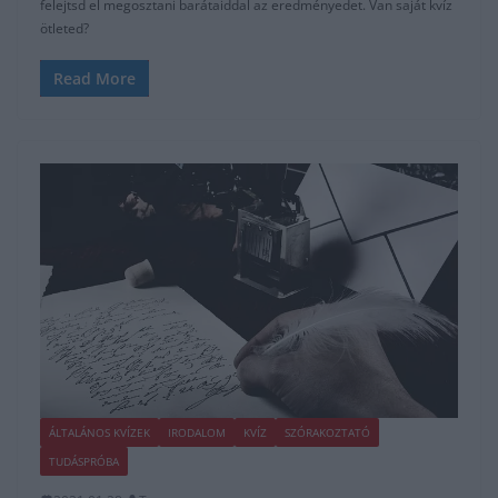
felejtsd el megosztani barátaiddal az eredményedet. Van saját kvíz
ötleted?
Read More
ÁLTALÁNOS KVÍZEK
IRODALOM
KVÍZ
SZÓRAKOZTATÓ
TUDÁSPRÓBA