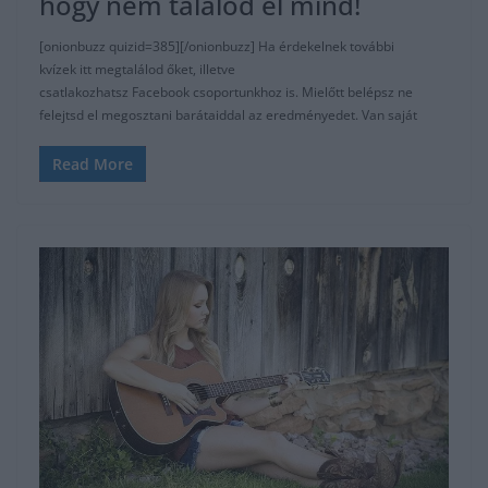
hogy nem találod el mind!
[onionbuzz quizid=385][/onionbuzz] Ha érdekelnek további
kvízek itt megtalálod őket, illetve
csatlakozhatsz Facebook csoportunkhoz is. Mielőtt belépsz ne
felejtsd el megosztani barátaiddal az eredményedet. Van saját
Read More