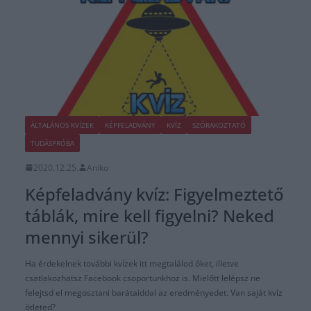
ÁLTALÁNOS KVÍZEK
KÉPFELADVÁNY
KVÍZ
SZÓRAKOZTATÓ
TUDÁSPRÓBA
2020.12.25.
Aniko
Képfeladvány kvíz: Figyelmeztető
táblák, mire kell figyelni? Neked
mennyi sikerül?
Ha érdekelnek további kvízek itt megtalálod őket, illetve
csatlakozhatsz Facebook csoportunkhoz is. Mielőtt lelépsz ne
felejtsd el megosztani barátaiddal az eredményedet. Van saját kvíz
ötleted?