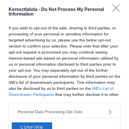
Keresztlabda -
Do Not Process My Personal
Information
If you wish to opt-out of the sale, sharing to third parties, or
REAL MADRID
HACIENDA BERNABEU
LA LIGA
processing of your personal or sensitive information for
targeted advertising by us, please use the below opt-out
2020.02.14.
Adam
section to confirm your selection. Please note that after your
Welcome Reinier!
opt-out request is processed you may continue seeing
interest-based ads based on personal information utilized by
Mivel Jesús január 19-én töltötte be a 18.évét, így. a téli szezonban
us or personal information disclosed to third parties prior to
tudott csatlakozni a csapathoz. Érdemes megemlíteni, hogy Reinier
your opt-out. You may separately opt-out of the further
több, anyagilag kedvezőbb ajánlatot is a elutasított a királyi gárda
disclosure of your personal information by third parties on the
miatt.
IAB’s list of downstream participants. This information may
also be disclosed by us to third parties on the
IAB’s List of
Downstream Participants
that may further disclose it to other
Read More
third parties.
Personal Data Processing Opt Outs
REAL MADRID
HACIENDA BERNABEU
LA LIGA
CONFIRM