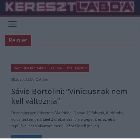
Skip
to
content
Reinier
HACIENDA BERNABEU
LA LIGA
REAL MADRID
2020.03.06.
Adam
Sávio Bortolini: “Viníciusnak nem
kell változnia”
Decemberben érkeztem Madridba. Rioban 40 fok volt, fürdőruha
volt a táskámban. Éjjel 2 órakor szállt le a gépem, és az első
repülővel haza akartam menni! Képzelje el! (nevet)
Read More