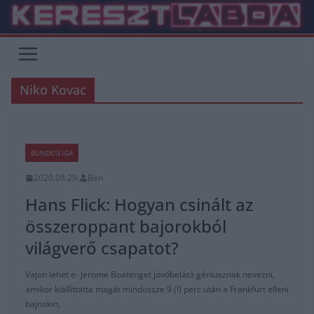
Skip
to
content
Niko Kovac
BUNDESLIGA
2020.08.29.
Ben
Hans Flick: Hogyan csinált az
összeroppant bajorokból
világverő csapatot?
Vajon lehet e- Jerome Boatenget jövőbelátó géniusznak nevezni,
amikor kiállíttatta magát mindössze 9 (!) perc után a Frankfurt elleni
bajnokin,