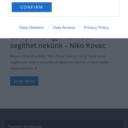
CONFIRM
ÁTIGAZOLÁSI HÍREK
BUNDESLIGA
2019.07.10.
Tamas
Data Deletion
Data Access
Privacy Policy
Leroy Sané egyértelműen
segíthet nekünk – Niko Kovac
Bayern Munich edzője, NIko Kovac szerint, Leroy Sané sokat
segíthetne nekik a támadásuk fejlesztésében és a hazai dupla
megvédésben. A
Read More
Pushalert leíratkozás