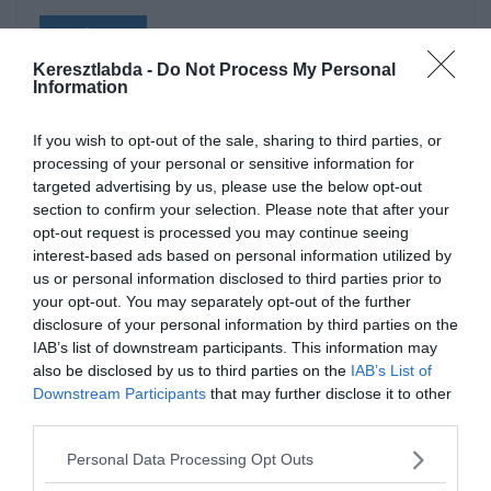
Read More
Keresztlabda -
Do Not Process My Personal
Information
If you wish to opt-out of the sale, sharing to third parties, or
BUNDESLIGA
processing of your personal or sensitive information for
targeted advertising by us, please use the below opt-out
2019.11.04.
Adam
section to confirm your selection. Please note that after your
Hivatalos: a Bayern elköszönt
opt-out request is processed you may continue seeing
interest-based ads based on personal information utilized by
Niko Kovac-tól
us or personal information disclosed to third parties prior to
your opt-out. You may separately opt-out of the further
A Bayern München vezetése és Niko Kovac közösen úgy
disclosure of your personal information by third parties on the
határoztak, hogy mindenki menjen a maga útján, és a horvát már
IAB’s list of downstream participants. This information may
nem az FC Bayern München csapatának edzője
also be disclosed by us to third parties on the
IAB’s List of
Downstream Participants
that may further disclose it to other
Read More
third parties.
Personal Data Processing Opt Outs