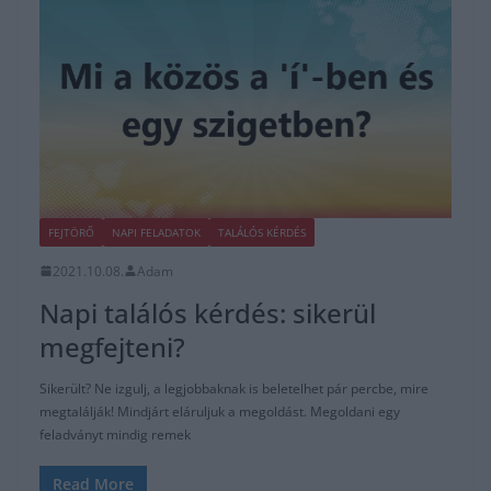
FEJTÖRŐ
NAPI FELADATOK
TALÁLÓS KÉRDÉS
2021.10.08.
Adam
Napi találós kérdés: sikerül
megfejteni?
Sikerült? Ne izgulj, a legjobbaknak is beletelhet pár percbe, mire
megtalálják! Mindjárt eláruljuk a megoldást. Megoldani egy
feladványt mindig remek
Read More