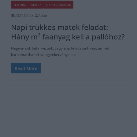
FEJTÖRŐ
MATEK
NAPI FELADATOK
2021.09.23.
Adam
Napi trükkös matek feladat:
Hány m² faanyag kell a pallóhoz?
Nagyon sok fajta kvízünk, vagy épp feladatunk van, amivel
karbantarthatod az agytekervényeket.
Read More