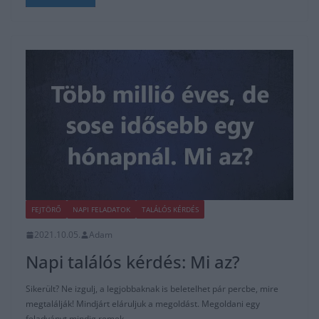
FEJTÖRŐ
NAPI FELADATOK
TALÁLÓS KÉRDÉS
2021.10.05.
Adam
Napi találós kérdés: Mi az?
Sikerült? Ne izgulj, a legjobbaknak is beletelhet pár percbe, mire
megtalálják! Mindjárt eláruljuk a megoldást. Megoldani egy
feladványt mindig remek