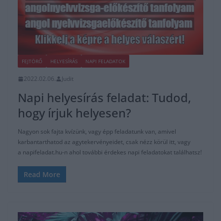
FEJTÖRŐ
HELYESÍRÁS
NAPI FELADATOK
2022.02.06.
Judit
Napi helyesírás feladat: Tudod,
hogy írjuk helyesen?
Nagyon sok fajta kvízünk, vagy épp feladatunk van, amivel
karbantarthatod az agytekervényeidet, csak nézz körül itt, vagy
a napifeladat.hu-n ahol további érdekes napi feladatokat találhatsz!
Read More