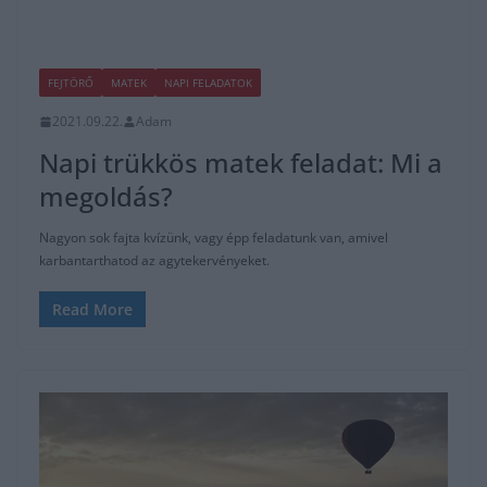
FEJTÖRŐ
MATEK
NAPI FELADATOK
2021.09.22.
Adam
Napi trükkös matek feladat: Mi a
megoldás?
Nagyon sok fajta kvízünk, vagy épp feladatunk van, amivel
karbantarthatod az agytekervényeket.
Read More