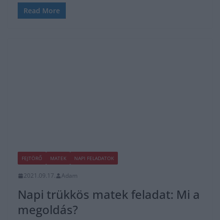
Read More
FEJTÖRŐ
MATEK
NAPI FELADATOK
2021.09.17.
Adam
Napi trükkös matek feladat: Mi a
megoldás?