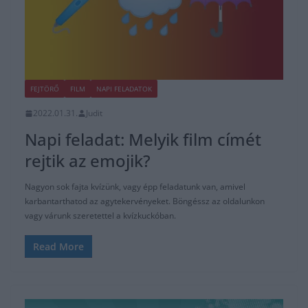
FEJTÖRŐ
FILM
NAPI FELADATOK
2022.01.31.
Judit
Napi feladat: Melyik film címét
rejtik az emojik?
Nagyon sok fajta kvízünk, vagy épp feladatunk van, amivel
karbantarthatod az agytekervényeket. Böngéssz az oldalunkon
vagy várunk szeretettel a kvízkuckóban.
Read More