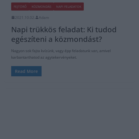
FEJTÖRŐ
KÖZMONDÁS
NAPI FELADATOK
2021.10.02.
Adam
Napi trükkös feladat: Ki tudod
egészíteni a közmondást?
Nagyon sok fajta kvízünk, vagy épp feladatunk van, amivel
karbantarthatod az agytekervényeket.
Read More