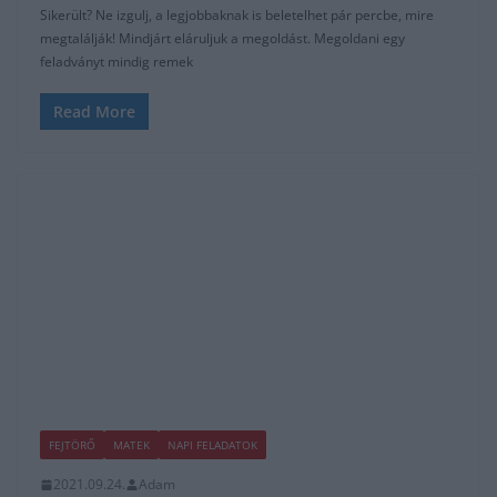
Sikerült? Ne izgulj, a legjobbaknak is beletelhet pár percbe, mire
megtalálják! Mindjárt eláruljuk a megoldást. Megoldani egy
feladványt mindig remek
Read More
FEJTÖRŐ
MATEK
NAPI FELADATOK
2021.09.24.
Adam