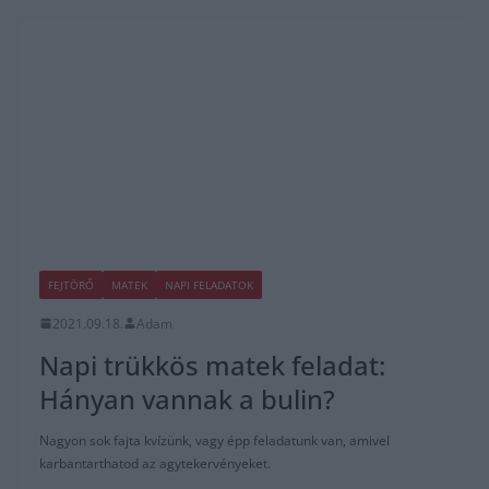
FEJTÖRŐ
MATEK
NAPI FELADATOK
2021.09.18.
Adam
Napi trükkös matek feladat:
Hányan vannak a bulin?
Nagyon sok fajta kvízünk, vagy épp feladatunk van, amivel
karbantarthatod az agytekervényeket.