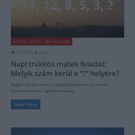
FEJTÖRŐ
MATEK
NAPI FELADATOK
2021.09.21.
Adam
Napi trükkös matek feladat:
Melyik szám kerül a “?” helyére?
Nagyon sok fajta kvízünk, vagy épp feladatunk van, amivel
karbantarthatod az agytekervényeket.
Read More