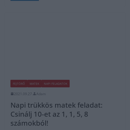
FEJTÖRŐ
MATEK
NAPI FELADATOK
2021.09.27.
Adam
Napi trükkös matek feladat:
Csinálj 10-et az 1, 1, 5, 8
számokból!