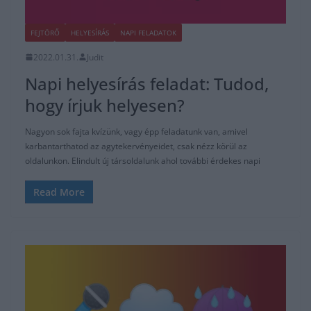
FEJTÖRŐ
HELYESÍRÁS
NAPI FELADATOK
2022.01.31.
Judit
Napi helyesírás feladat: Tudod,
hogy írjuk helyesen?
Nagyon sok fajta kvízünk, vagy épp feladatunk van, amivel
karbantarthatod az agytekervényeidet, csak nézz körül az
oldalunkon. Elindult új társoldalunk ahol további érdekes napi
Read More