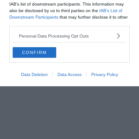
IAB’s list of downstream participants. This information may
Napi trükkös matek feladat: Mi a
also be disclosed by us to third parties on the
IAB’s List of
Downstream Participants
megoldás?
that may further disclose it to other
third parties.
Nagyon sok fajta kvízünk, vagy épp feladatunk van, amivel
Personal Data Processing Opt Outs
karbantarthatod az agytekervényeket.
Read More
CONFIRM
Data Deletion
Data Access
Privacy Policy