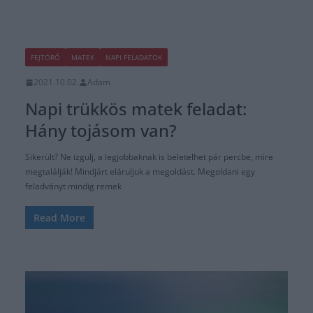
FEJTÖRŐ
MATEK
NAPI FELADATOK
2021.10.02.
Adam
Napi trükkös matek feladat:
Hány tojásom van?
Sikerült? Ne izgulj, a legjobbaknak is beletelhet pár percbe, mire
megtalálják! Mindjárt eláruljuk a megoldást. Megoldani egy
feladványt mindig remek
Read More