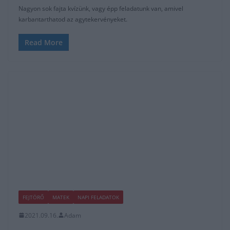
Nagyon sok fajta kvízünk, vagy épp feladatunk van, amivel
karbantarthatod az agytekervényeket.
Read More
FEJTÖRŐ
MATEK
NAPI FELADATOK
2021.09.16.
Adam