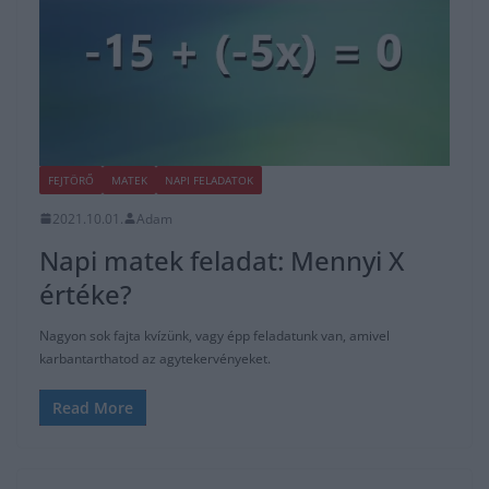
FEJTÖRŐ
MATEK
NAPI FELADATOK
2021.10.01.
Adam
Napi matek feladat: Mennyi X
értéke?
Nagyon sok fajta kvízünk, vagy épp feladatunk van, amivel
karbantarthatod az agytekervényeket.
Read More