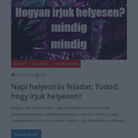
FEJTÖRŐ
HELYESÍRÁS
NAPI FELADATOK
2022.02.05.
Judit
Napi helyesírás feladat: Tudod,
hogy írjuk helyesen?
Nagyon sok fajta kvízünk, vagy épp feladatunk van, amivel
karbantarthatod az agytekervényeidet, csak nézz körül itt, vagy
a napifeladat.hu-n ahol további érdekes napi feladatokat találhatsz!
Read More