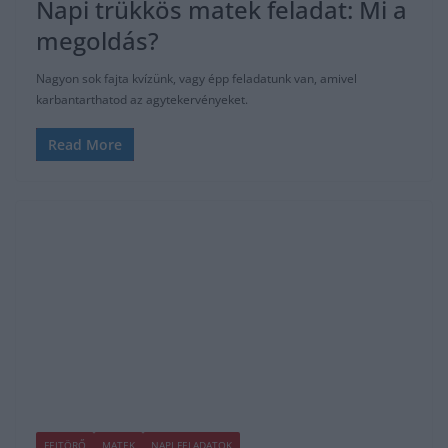
Napi trükkös matek feladat: Mi a
megoldás?
Nagyon sok fajta kvízünk, vagy épp feladatunk van, amivel
karbantarthatod az agytekervényeket.
Read More
FEJTÖRŐ
MATEK
NAPI FELADATOK