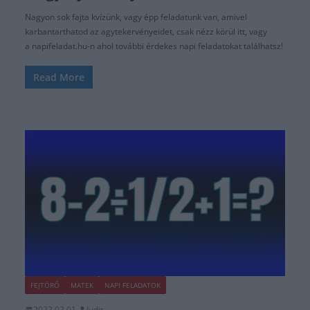
Nagyon sok fajta kvízünk, vagy épp feladatunk van, amivel
karbantarthatod az agytekervényeidet, csak nézz körül itt, vagy
a napifeladat.hu-n ahol további érdekes napi feladatokat találhatsz!
Read More
FEJTÖRŐ
MATEK
NAPI FELADATOK
2022.02.01.
Judit