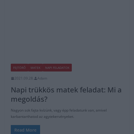
FEJTÖRŐ
MATEK
NAPI FELADATOK
2021.09.28.
Adam
Napi trükkös matek feladat: Mi a
megoldás?
Nagyon sok fajta kvízünk, vagy épp feladatunk van, amivel
karbantarthatod az agytekervényeket.
Read More