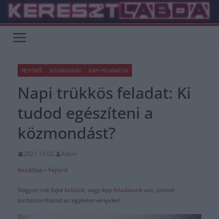
Skip
to
content
FEJTÖRŐ
KÖZMONDÁS
NAPI FELADATOK
Napi trükkös feladat: Ki
tudod egészíteni a
közmondást?
2021.10.02.
Adam
Kezdőlap
»
Fejtörő
Nagyon sok fajta
kvízünk
, vagy épp
feladatunk
van, amivel
karbantarthatod az agytekervényeket.