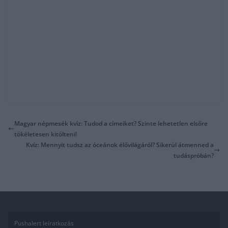
Magyar népmesék kvíz: Tudod a címeiket? Szinte lehetetlen elsőre
tökéletesen kitölteni!
Kvíz: Mennyit tudsz az óceánok élővilágáról? Sikerül átmenned a
tudáspróbán?
Pushalert leíratkozás