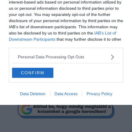
interest-based ads based on personal information utilized by
us or personal information disclosed to third parties prior to
your opt-out. You may separately opt-out of the further
disclosure of your personal information by third parties on the
Hallgat, mint a süket
IAB’s list of downstream participants. This information may
_____ a búzában.
also be disclosed by us to third parties on the
IAB’s List of
Downstream Participants
that may further disclose it to other
third parties.
disznó
Personal Data Processing Opt Outs
egér
CONFIRM
részeg
Data Deletion
Data Access
Privacy Policy