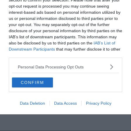
section to confirm your selection. Please note that after your
opt-out request is processed you may continue seeing
Read More
interest-based ads based on personal information utilized by
us or personal information disclosed to third parties prior to
your opt-out. You may separately opt-out of the further
disclosure of your personal information by third parties on the
IAB’s list of downstream participants. This information may
also be disclosed by us to third parties on the
IAB’s List of
REAL MADRID
BLOG
FOCI
HACIENDA BERNABEU
LA LIGA
Downstream Participants
that may further disclose it to other
2019.09.14.
Adam
third parties.
Real Madrid: nehéz szeptember
Personal Data Processing Opt Outs
Nehéz hetek vannak a királyiak előtt. Miközben továbbra is és újra
CONFIRM
sérülésekről érkeznek a jelentések, nem kis ellenfelekkel néz
szembe majd a Real Madrid játékra alkalmas kerete.
Read More
Data Deletion
Data Access
Privacy Policy