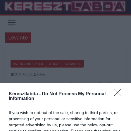
Skip
to
content
Levante
HACIENDA BERNABEU
LA LIGA
REAL MADRID
2020.02.23.
Adam
Kiengedte a vezetést a kezéből a
Real Madrid
Keresztlabda -
Do Not Process My Personal
Information
A tegnapi Levante elleni mérkőzés minden valószínűség szerint
fizikai fájdalmat okozott a királyi gárda rajongóinak. Olyan fontos
If you wish to opt-out of the sale, sharing to third parties, or
mérkőzések előtt került a csapat hullámvölgybe, amik
processing of your personal or sensitive information for
meghatározóak lesznek a bajnokság és a Bajnokok Ligája
targeted advertising by us, please use the below opt-out
versenyében is a.