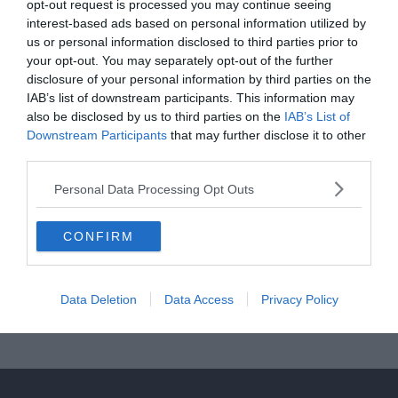
opt-out request is processed you may continue seeing
Read More
interest-based ads based on personal information utilized by
us or personal information disclosed to third parties prior to
your opt-out. You may separately opt-out of the further
disclosure of your personal information by third parties on the
IAB’s list of downstream participants. This information may
REAL MADRID
BLOG
FOCI
HACIENDA BERNABEU
LA LIGA
also be disclosed by us to third parties on the
IAB’s List of
Downstream Participants
that may further disclose it to other
2019.09.14.
Adam
third parties.
Real Madrid: nehéz szeptember
Personal Data Processing Opt Outs
Nehéz hetek vannak a királyiak előtt. Miközben továbbra is és újra
sérülésekről érkeznek a jelentések, nem kis ellenfelekkel néz
CONFIRM
szembe majd a Real Madrid játékra alkalmas kerete.
Read More
Data Deletion
Data Access
Privacy Policy