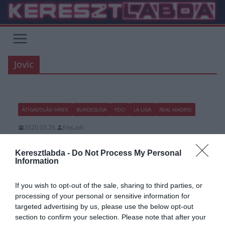
Skip
to
content
Jovic
ÁTIGAZOLÁSI HÍREK
BUNDESLIGA
FOCI
LA LIGA
REAL MADRID
2020.03.26.
frks.adi
Real Madrid: Elképesztően
Keresztlabda -
Do Not Process My Personal
mozgalmas nyara lesz idén a
Information
csapatnak
If you wish to opt-out of the sale, sharing to third parties, or
processing of your personal or sensitive information for
A LaLiga és szinte az összes európai liga májusig fel van
targeted advertising by us, please use the below opt-out
függesztve, ha nem javul a helyzet, akkor a szezon
section to confirm your selection. Please note that after your