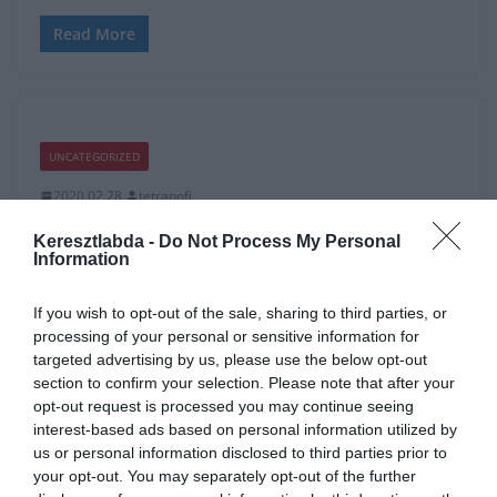
Read More
UNCATEGORIZED
2020.02.28.
tetrapofi
Premier League csapatok a
Keresztlabda -
Do Not Process My Personal
Information
nemzetközi kupákban
If you wish to opt-out of the sale, sharing to third parties, or
Az Európa Ligában teljes fordulót rendeztek, míg a Bajnokok
processing of your personal or sensitive information for
Ligájában az első mérkőzések zajlottak le az elmúlt két hétben. A
targeted advertising by us, please use the below opt-out
section to confirm your selection. Please note that after your
Read More
opt-out request is processed you may continue seeing
interest-based ads based on personal information utilized by
us or personal information disclosed to third parties prior to
your opt-out. You may separately opt-out of the further