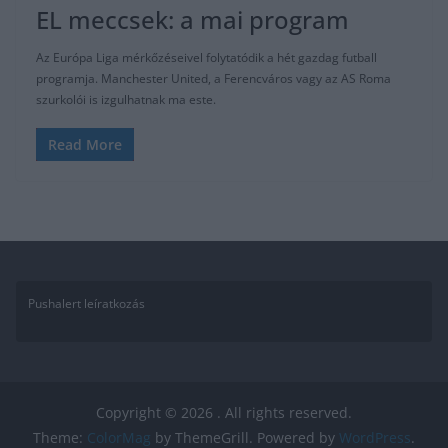
EL meccsek: a mai program
Az Európa Liga mérkőzéseivel folytatódik a hét gazdag futball
programja. Manchester United, a Ferencváros vagy az AS Roma
szurkolói is izgulhatnak ma este.
Read More
Pushalert leíratkozás
Copyright © 2026
. All rights reserved.
Theme:
ColorMag
by ThemeGrill. Powered by
WordPress
.