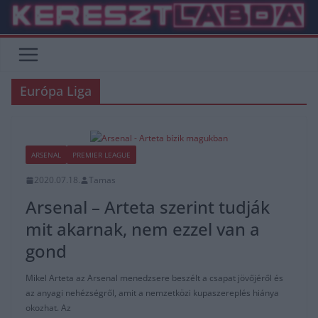
Skip
to
content
Európa Liga
ARSENAL
PREMIER LEAGUE
2020.07.18.
Tamas
Arsenal – Arteta szerint tudják
mit akarnak, nem ezzel van a
gond
Mikel Arteta az Arsenal menedzsere beszélt a csapat jövőjéről és
az anyagi nehézségről, amit a nemzetközi kupaszereplés hiánya
okozhat. Az