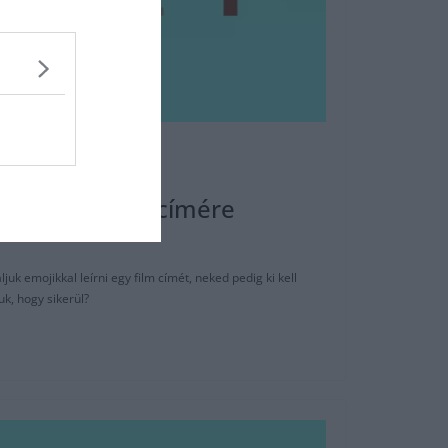
t: Melyik film címére
k emojikkal leírni egy film címét, neked pedig ki kell
uk, hogy sikerül?