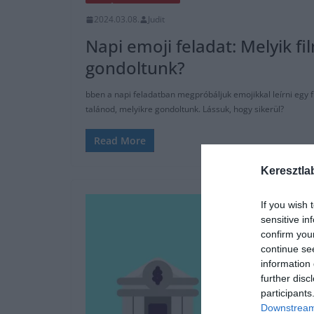
2024.03.08.
Judit
Napi emoji feladat: Melyik f
gondoltunk?
bben a napi feladatban megpróbáljuk emojikkal leírni egy fi
talánod, melyikre gondoltunk. Lássuk, hogy sikerül?
Read More
Keresztla
If you wish 
sensitive in
confirm you
continue se
information 
further disc
participants
Downstream 