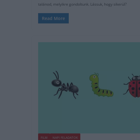
talánod, melyikre gondoltunk. Lássuk, hogy sikerül?
Read More
FILM
NAPI FELADATOK