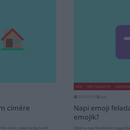
FILM
NAPI FELADATOK
UNCATEGO
2024.03.09.
Judit
ilm címére
Napi emoji felada
emojik?
ilm címét, neked pedig ki kell
Ebben a napi feladatban megpróbálju