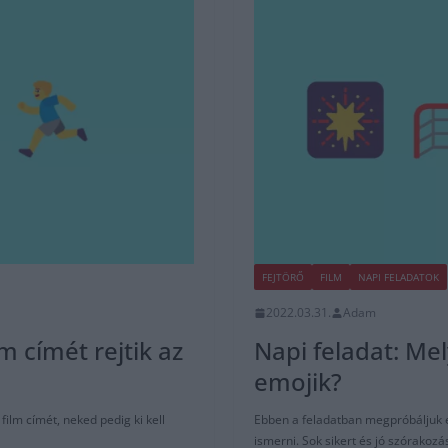
FEJTÖRŐ
FILM
NAPI FELADATOK
2022.03.31.
Adam
m címét rejtik az
Napi feladat: Mely
emojik?
ilm címét, neked pedig ki kell
Ebben a feladatban megpróbáljuk em
ismerni. Sok sikert és jó szórakoz