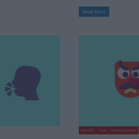
Read More
FEJTÖRŐ
FILM
NAPI FELADATOK