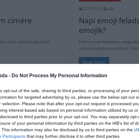
2024.03.06.
Judit
ilm címére
Napi emoji felada
emojik?
lm címét, neked pedig ki kell
Ebben a napi feladatban megpróbálju
talánod, melyikre gondoltunk. Láss
Read More
bda -
Do Not Process My Personal Information
to opt-out of the sale, sharing to third parties, or processing of your per
formation for targeted advertising by us, please use the below opt-out s
r selection. Please note that after your opt-out request is processed y
eing interest-based ads based on personal information utilized by us or
disclosed to third parties prior to your opt-out. You may separately opt-
losure of your personal information by third parties on the IAB’s list of
. This information may also be disclosed by us to third parties on the
IA
Participants
that may further disclose it to other third parties.