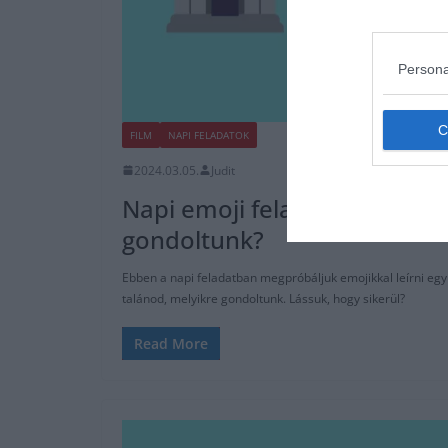
Persona
FILM
NAPI FELADATOK
2024.03.05.
Judit
Napi emoji feladat: Melyik f
gondoltunk?
Ebben a napi feladatban megpróbáljuk emojikkal leírni egy f
talánod, melyikre gondoltunk. Lássuk, hogy sikerül?
Read More