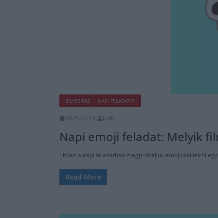
HELYESÍRÁS
NAPI FELADATOK
2024.03.13.
Judit
Napi emoji feladat: Melyik f
Ebben a napi feladatban megpróbáljuk emojikkal leírni egy f
Read More