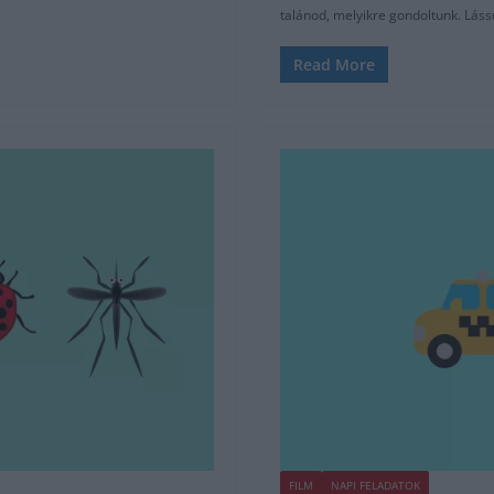
talánod, melyikre gondoltunk. Láss
Read More
FILM
NAPI FELADATOK