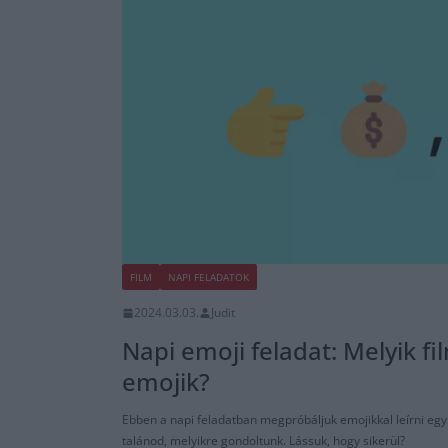
FILM
NAPI FELADATOK
2024.03.03.
Judit
Napi emoji feladat: Melyik fil
emojik?
Ebben a napi feladatban megpróbáljuk emojikkal leírni egy f
talánod, melyikre gondoltunk. Lássuk, hogy sikerül?