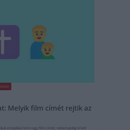
RIZED
t: Melyik film címét rejtik az
k emojikkal leírni egy film címét, neked pedig ki kell