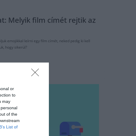
t: Melyik film címét rejtik az
k emojikkal leírni egy film címét, neked pedig ki kell
uk, hogy sikerül?
sonal or
ection to
ou may
 personal
out of the
 downstream
B’s List of