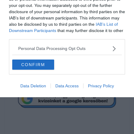
your opt-out. You may separately opt-out of the further
Melyik film címét rejtik az
disclosure of your personal information by third parties on the
IAB’s list of downstream participants. This information may
emojik?
also be disclosed by us to third parties on the
IAB’s List of
Downstream Participants
that may further disclose it to other
third parties.
Kaliforniai álom
Personal Data Processing Opt Outs
Angyalok városa
CONFIRM
Gábriel - A pokol angyala
Data Deletion
Data Access
Privacy Policy