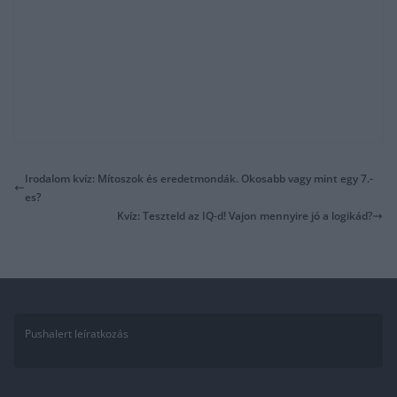
Irodalom kvíz: Mítoszok és eredetmondák. Okosabb vagy mint egy 7.-
es?
Kvíz: Teszteld az IQ-d! Vajon mennyire jó a logikád?
Pushalert leíratkozás