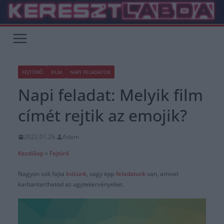
Skip
to
content
FEJTÖRŐ
FILM
NAPI FELADATOK
Napi feladat: Melyik film
címét rejtik az emojik?
2022.01.26.
Adam
Kezdőlap
»
Fejtörő
Nagyon sok fajta
kvízünk
, vagy épp
feladatunk
van, amivel
karbantarthatod az agytekervényeket.