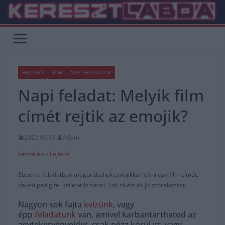
Skip
to
content
FEJTÖRŐ
FILM
NAPI FELADATOK
Napi feladat: Melyik film
címét rejtik az emojik?
2022.03.31.
Adam
Kezdőlap
»
Fejtörő
Ebben a feladatban megpróbáljuk emojikkal leírni egy film címét,
neked pedig fel kellene ismerni. Sok sikert és jó szórakozást.
Nagyon sok fajta
kvízünk
, vagy
épp
feladatunk
van, amivel karbantarthatod az
agytekervényeidet, csak nézz körül itt, vagy