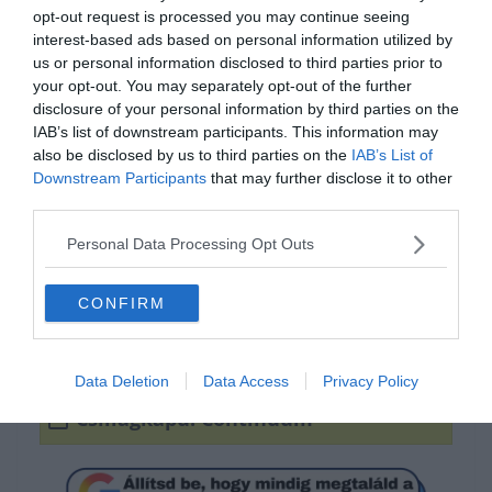
opt-out request is processed you may continue seeing
interest-based ads based on personal information utilized by
us or personal information disclosed to third parties prior to
your opt-out. You may separately opt-out of the further
disclosure of your personal information by third parties on the
IAB’s list of downstream participants. This information may
also be disclosed by us to third parties on the
IAB’s List of
Melyik film címét rejtik az
Downstream Participants
that may further disclose it to other
emojik?
third parties.
Personal Data Processing Opt Outs
Csillagkapu - Az igazság ládája
CONFIRM
Csillagkapu: A hírnők
Data Deletion
Data Access
Privacy Policy
Csillagkapu: Continuum