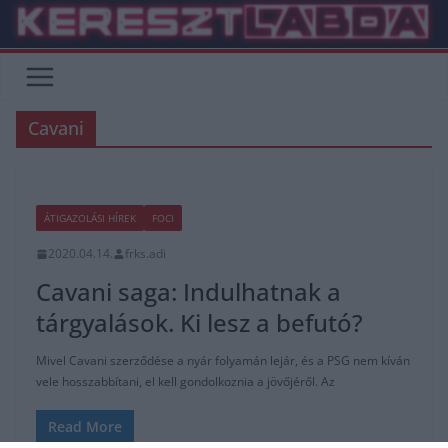
Skip
to
content
Cavani
ÁTIGAZOLÁSI HÍREK
FOCI
2020.04.14.
frks.adi
Cavani saga: Indulhatnak a
tárgyalások. Ki lesz a befutó?
Mivel Cavani szerződése a nyár folyamán lejár, és a PSG nem kíván
vele hosszabbítani, el kell gondolkoznia a jövőjéről. Az
Read More