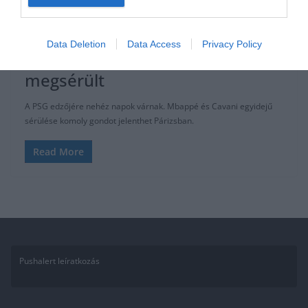
FOCI
UNCATEGORIZED
2019.08.26.
Adam
Data Deletion
Data Access
Privacy Policy
PSG: Cavani és Mbappe is
megsérült
A PSG edzőjére nehéz napok várnak. Mbappé és Cavani egyidejű
sérülése komoly gondot jelenthet Párizsban.
Read More
Pushalert leíratkozás