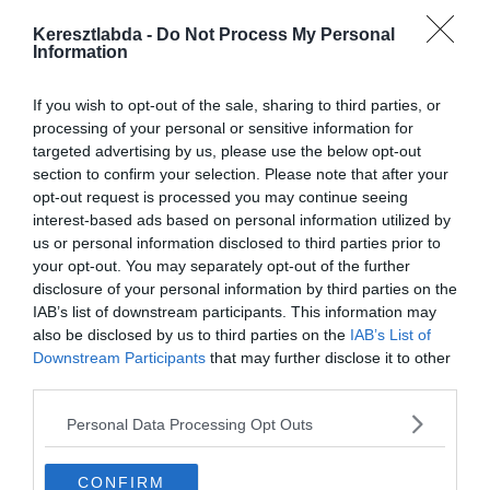
Keresztlabda -
Do Not Process My Personal
Information
ATLETICO MADRID
LA LIGA
If you wish to opt-out of the sale, sharing to third parties, or
processing of your personal or sensitive information for
2020.01.29.
Adam
targeted advertising by us, please use the below opt-out
Atletico Madrid :Cavani
section to confirm your selection. Please note that after your
opt-out request is processed you may continue seeing
kérdéses, Joao Felix biztosan
interest-based ads based on personal information utilized by
nem lesz a pályán a derbyn
us or personal information disclosed to third parties prior to
your opt-out. You may separately opt-out of the further
Egyre gyűlnek a fellegek az Atletico Madrid egén. Miközben
disclosure of your personal information by third parties on the
ezekben a percekben is folyhatnak a tárgyalások Edison Cavani
IAB’s list of downstream participants. This information may
leigazolása ügyében, újabb rossz hírt kaptak a szurkolók.
also be disclosed by us to third parties on the
IAB’s List of
Downstream Participants
that may further disclose it to other
third parties.
Read More
Personal Data Processing Opt Outs
CONFIRM