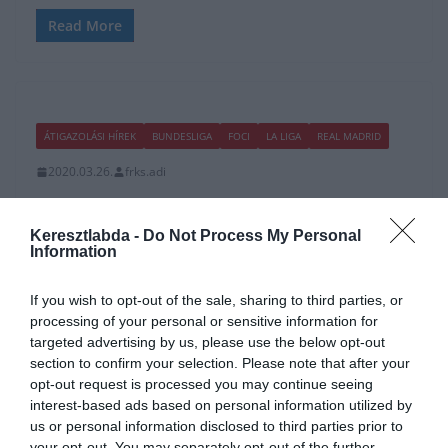
Read More
ÁTIGAZOLÁSI HÍREK
BUNDESLIGA
FOCI
LA LIGA
REAL MADRID
2020.03.26.
frks.adi
Real Madrid: Elképesztően
mozgalmas nyara lesz idén a
Keresztlabda -
Do Not Process My Personal
Information
csapatnak
If you wish to opt-out of the sale, sharing to third parties, or
A LaLiga és szinte az összes európai liga májusig fel van
processing of your personal or sensitive information for
függesztve, ha nem javul a helyzet, akkor a szezon
targeted advertising by us, please use the below opt-out
section to confirm your selection. Please note that after your
Read More
opt-out request is processed you may continue seeing
interest-based ads based on personal information utilized by
us or personal information disclosed to third parties prior to
your opt-out. You may separately opt-out of the further