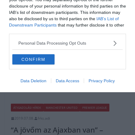
disclosure of your personal information by third parties on the
HACIENDA BERNABEU
ÁTIGAZOLÁSI HÍREK
LA LIGA
REAL MADRID
IAB’s list of downstream participants. This information may
also be disclosed by us to third parties on the
IAB’s List of
2019.08.07.
Adam
Downstream Participants
that may further disclose it to other
Erik ten Hag: ” Semmi sem
third parties.
végleges”
Personal Data Processing Opt Outs
Az Ajax edzője, Erik ten Hag nyilatkozott a Ziggo Sports holland
CONFIRM
televíziónak, és beszélt többek között Donny Van de Beek
Read More
Data Deletion
Data Access
Privacy Policy
ÁTIGAZOLÁSI HÍREK
MANCHESTER UNITED
PREMIER LEAGUE
2019.07.08.
frks.adi
“A jövőm az Ajaxban van” –