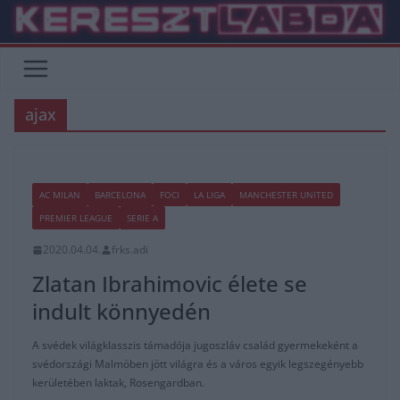
Skip
to
content
ajax
AC MILAN
BARCELONA
FOCI
LA LIGA
MANCHESTER UNITED
PREMIER LEAGUE
SERIE A
2020.04.04.
frks.adi
Zlatan Ibrahimovic élete se
indult könnyedén
A svédek világklasszis támadója jugoszláv család gyermekeként a
svédországi Malmöben jött világra és a város egyik legszegényebb
kerületében laktak, Rosengardban.