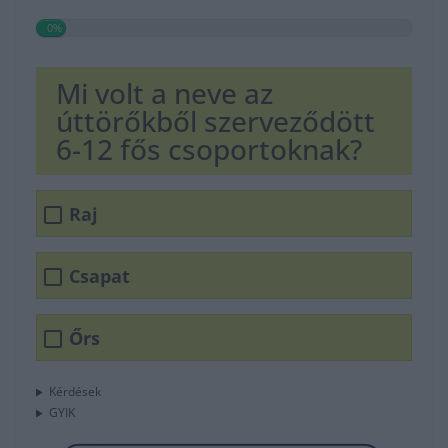
0%
Mi volt a neve az
úttörőkből szerveződött
6-12 fős csoportoknak?
Raj
Csapat
Őrs
Kérdések
GYIK