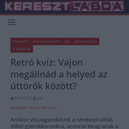
Skip
to
content
RETRO KVÍZ
ÁLTALÁNOS KVÍZEK
KVÍZ
SZÓRAKOZTATÓ
TUDÁSPRÓBA
Retró kvíz: Vajon
megállnád a helyed az
úttörők között?
2026.07.07.
Judit
Kezdőlap
»
Téma
»
Retro kvíz
Amikor visszagondolunk a rendszerváltás
előtti gyerekkorunkra, azonnal beugranak a