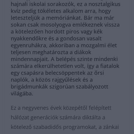
hajnali iskolai sorakozók, ez a nosztalgikus
kvíz pedig tökéletes alkalom arra, hogy
leteszteljük a memóriánkat. Bár ma már
sokan csak mosolyogva emlékeznek vissza
a kötelezően hordott piros vagy kék
nyakkendőkre és a gondosan vasalt
egyenruhákra, akkoriban a mozgalmi élet
teljesen meghatározta a diákok
mindennapjait. A belépés szinte mindenki
számára elkerülhetetlen volt, így a fiatalok
egy csapásra belecsöppentek az őrsi
naplók, a közös rajgyűlések és a
brigádmunkák szigorúan szabályozott
világába.
Ez a negyvenes évek közepétől felépített
hálózat generációk számára diktálta a
kötelező szabadidős programokat, a zánkai