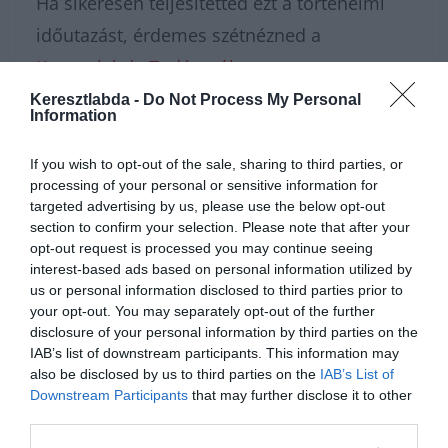
Ha sikeresen teljesítetted ezt a történelmi
időutazást, érdemes szétnézned a
Keresztlabda Tudáspróba rovat
archívumában, ahol folyamatosan frissülő,
Keresztlabda -
Do Not Process My Personal
Information
izgalmas kvízekkel várunk. Az elért
pontszámodat feltétlenül dobd be a
If you wish to opt-out of the sale, sharing to third parties, or
processing of your personal or sensitive information for
Kvízkuckó Facebook csoport
közösségébe,
targeted advertising by us, please use the below opt-out
nagyon kíváncsiak vagyunk, kiből lett volna a
section to confirm your selection. Please note that after your
opt-out request is processed you may continue seeing
legügyesebb őrsvezető! A nagy múltidézés
interest-based ads based on personal information utilized by
után pedig irány a
Keresztlabda YouTube
us or personal information disclosed to third parties prior to
your opt-out. You may separately opt-out of the further
csatorna
egy kis laza, szórakoztató
disclosure of your personal information by third parties on the
kikapcsolódásért.
IAB’s list of downstream participants. This information may
also be disclosed by us to third parties on the
IAB’s List of
Downstream Participants
that may further disclose it to other
third parties.