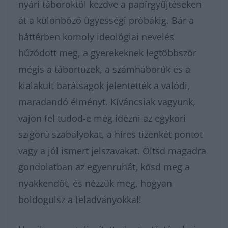
nyári táboroktól kezdve a papírgyűjtéseken
át a különböző ügyességi próbákig. Bár a
háttérben komoly ideológiai nevelés
húzódott meg, a gyerekeknek legtöbbször
mégis a tábortüzek, a számháborúk és a
kialakult barátságok jelentették a valódi,
maradandó élményt. Kíváncsiak vagyunk,
vajon fel tudod-e még idézni az egykori
szigorú szabályokat, a híres tizenkét pontot
vagy a jól ismert jelszavakat. Öltsd magadra
gondolatban az egyenruhát, kösd meg a
nyakkendőt, és nézzük meg, hogyan
boldogulsz a feladványokkal!