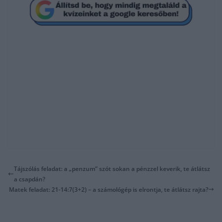
Tájszólás feladat: a „penzum” szót sokan a pénzzel keverik, te átlátsz
a csapdán?
Matek feladat: 21-14:7(3+2) – a számológép is elrontja, te átlátsz rajta?