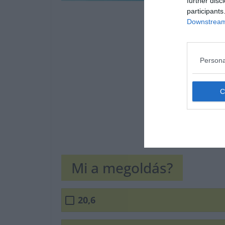
further disc
participants
Downstream 
Persona
Mi a megoldás?
20,6