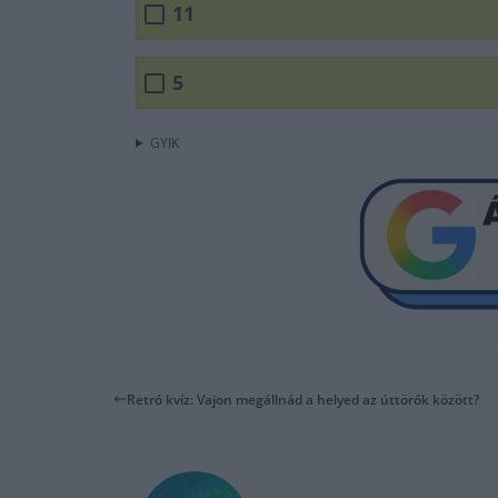
11
5
GYIK
Retró kvíz: Vajon megállnád a helyed az úttörők között?