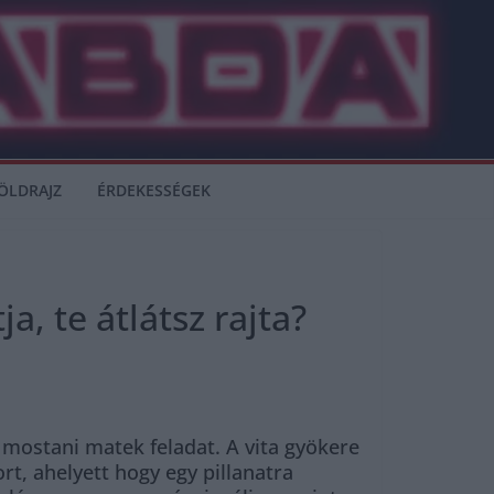
ÖLDRAJZ
ÉRDEKESSÉGEK
a, te átlátsz rajta?
a mostani matek feladat. A vita gyökere
t, ahelyett hogy egy pillanatra