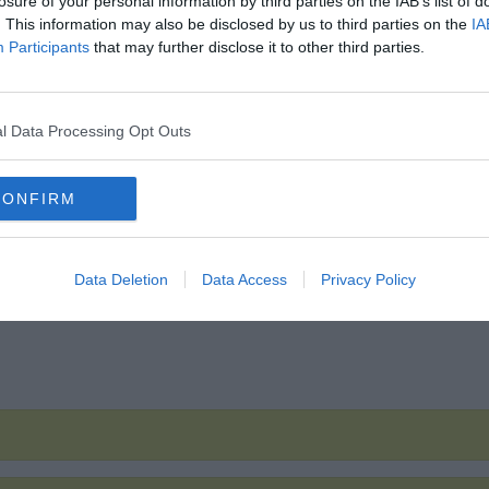
losure of your personal information by third parties on the IAB’s list of
Hirdetés
. This information may also be disclosed by us to third parties on the
IA
Participants
that may further disclose it to other third parties.
l Data Processing Opt Outs
CONFIRM
Data Deletion
Data Access
Privacy Policy