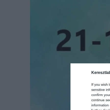
Keresztla
If you wish 
sensitive in
confirm you
continue se
information 