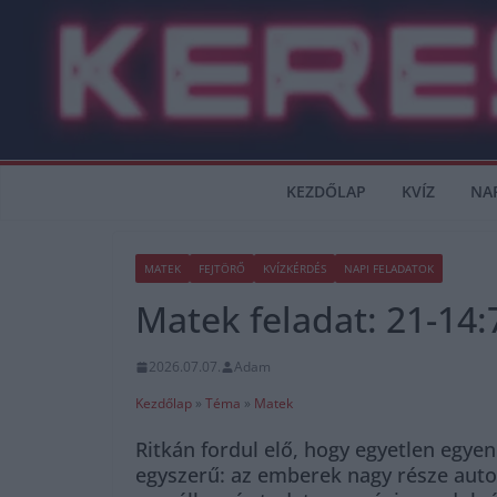
Skip
to
content
KEZDŐLAP
KVÍZ
NA
MATEK
FEJTÖRŐ
KVÍZKÉRDÉS
NAPI FELADATOK
Matek feladat: 21-14:7
2026.07.07.
Adam
Kezdőlap
»
Téma
»
Matek
Ritkán fordul elő, hogy egyetlen egyen
egyszerű: az emberek nagy része autom