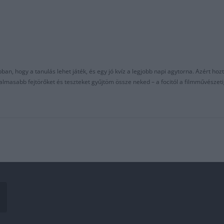
an, hogy a tanulás lehet játék, és egy jó kvíz a legjobb napi agytorna. Azért hozt
asabb fejtörőket és teszteket gyűjtöm össze neked – a focitól a filmművészeti