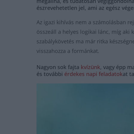
megállna, és tudatosan végiggondolná a
észrevehetetlen jel, ami az egész vég
Az igazi kihívás nem a számolásban rejl
összeáll a helyes logikai lánc, míg aki 
szabálykövetés ma már ritka készségne
visszahozza a formánkat.
Nagyon sok fajta
kvízünk
, vagy épp m
és további
érdekes napi feladatok
at t