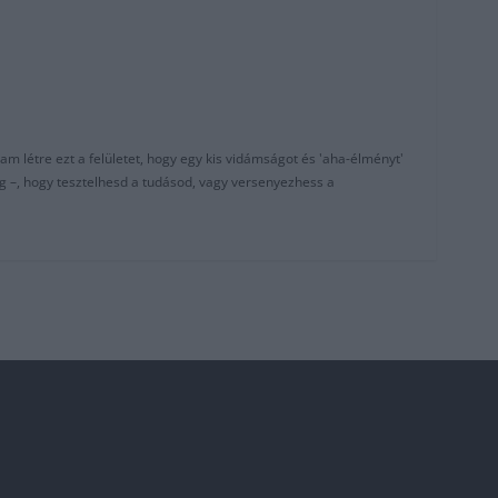
am létre ezt a felületet, hogy egy kis vidámságot és 'aha-élményt'
g –, hogy tesztelhesd a tudásod, vagy versenyezhess a