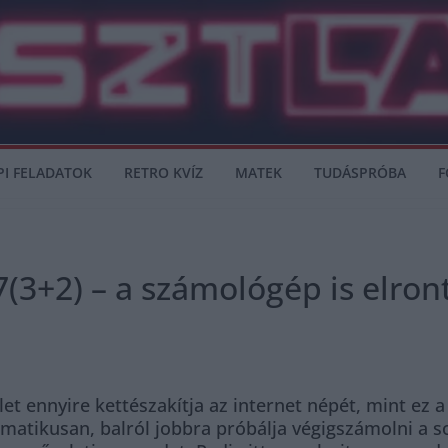
PI FELADATOK
RETRO KVÍZ
MATEK
TUDÁSPRÓBA
F
(3+2) – a számológép is elrontj
let ennyire kettészakítja az internet népét, mint ez 
atikusan, balról jobbra próbálja végigszámolni a sor