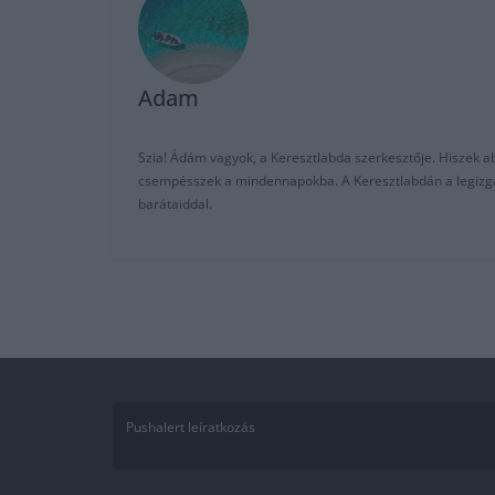
Adam
Szia! Ádám vagyok, a Keresztlabda szerkesztője. Hiszek abb
csempésszek a mindennapokba. A Keresztlabdán a legizgalm
barátaiddal.
Pushalert leíratkozás