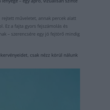
 lényege – egy apró, vizuálisan szinte
 rejtett műveletet, annak percek alatt
ol. Ez a fajta gyors fejszámolás és
ak – szerencsére egy jó fejtörő mindig
kervényeidet, csak nézz körül nálunk