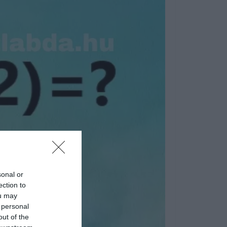
sonal or
ection to
ou may
 personal
out of the