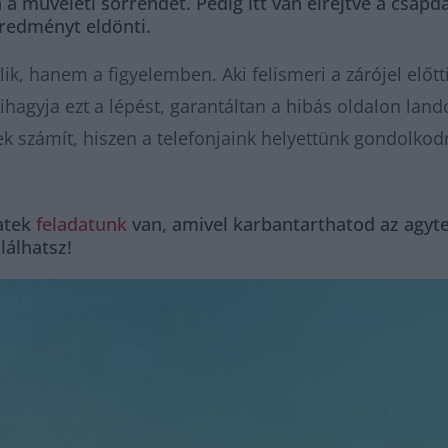
 műveleti sorrendet. Pedig itt van elrejtve a csapda
eredményt eldönti.
ik, hanem a figyelemben. Aki felismeri a zárójel előtti
kihagyja ezt a lépést, garantáltan a hibás oldalon land
k számít, hiszen a telefonjaink helyettünk gondolkodn
atek
feladatunk
van, amivel karbantarthatod az agyte
alálhatsz!