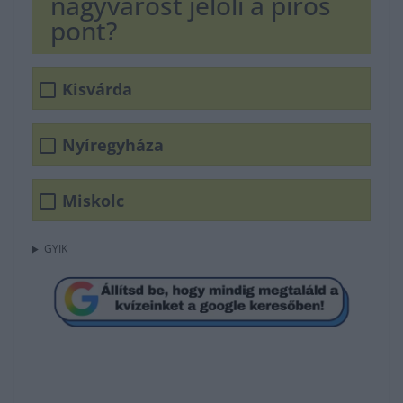
nagyvárost jelöli a piros
pont?
Kisvárda
Nyíregyháza
Miskolc
GYIK