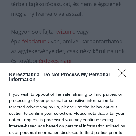
térbeli tájékozódásukat, és nem elégszenek
meg a nyilvánvaló válasszal.
Nagyon sok fajta
kvízünk
, vagy
épp
feladatunk
van, amivel karbantarthatod
az agytekervényeidet, csak nézz körül nálunk
és további
érdekes napi
feladatok
at találhatsz!
Keresztlabda -
Do Not Process My Personal
Information
If you wish to opt-out of the sale, sharing to third parties, or
processing of your personal or sensitive information for
targeted advertising by us, please use the below opt-out
section to confirm your selection. Please note that after your
opt-out request is processed you may continue seeing
interest-based ads based on personal information utilized by
us or personal information disclosed to third parties prior to