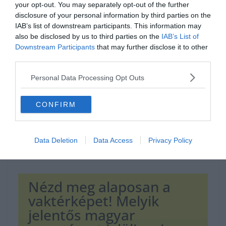
your opt-out. You may separately opt-out of the further
disclosure of your personal information by third parties on the
IAB’s list of downstream participants. This information may
Hirdetés
also be disclosed by us to third parties on the
IAB’s List of
Downstream Participants
that may further disclose it to other
third parties.
Personal Data Processing Opt Outs
CONFIRM
Data Deletion
Data Access
Privacy Policy
Nézd meg alaposan a
vaktérképet! Melyik
jelentős magyar