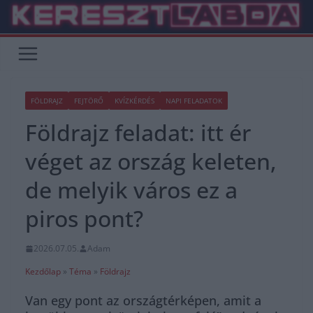
Skip
to
content
FÖLDRAJZ
FEJTÖRŐ
KVÍZKÉRDÉS
NAPI FELADATOK
Földrajz feladat: itt ér
véget az ország keleten,
de melyik város ez a
piros pont?
2026.07.05.
Adam
Kezdőlap
»
Téma
»
Földrajz
Van egy pont az országtérképen, amit a