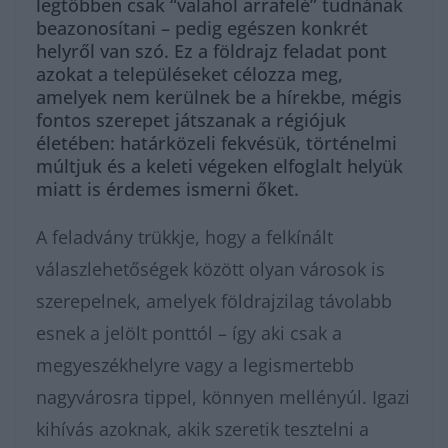
legtöbben csak “valahol arrafelé” tudnának
beazonosítani – pedig egészen konkrét
helyről van szó. Ez a földrajz feladat pont
azokat a településeket célozza meg,
amelyek nem kerülnek be a hírekbe, mégis
fontos szerepet játszanak a régiójuk
életében: határközeli fekvésük, történelmi
múltjuk és a keleti végeken elfoglalt helyük
miatt is érdemes ismerni őket.
A feladvány trükkje, hogy a felkínált
válaszlehetőségek között olyan városok is
szerepelnek, amelyek földrajzilag távolabb
esnek a jelölt ponttól – így aki csak a
megyeszékhelyre vagy a legismertebb
nagyvárosra tippel, könnyen mellényúl. Igazi
kihívás azoknak, akik szeretik tesztelni a