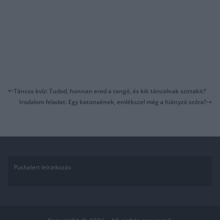
Táncos kvíz: Tudod, honnan ered a tangó, és kik táncolnak szirtakit?
Irodalom feladat: Egy katonaének, emlékszel még a hiányzó szóra?
Pushalert leíratkozás