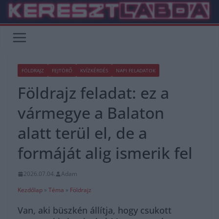
Skip
to
content
FÖLDRAJZ
FEJTÖRŐ
KVÍZKÉRDÉS
NAPI FELADATOK
Földrajz feladat: ez a
vármegye a Balaton
alatt terül el, de a
formáját alig ismerik fel
2026.07.04.
Adam
Kezdőlap
»
Téma
»
Földrajz
Van, aki büszkén állítja, hogy csukott