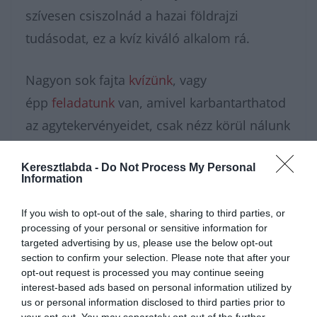
szívesen csiszolnád a hazai földrajzi
tudásodat, ez a kvíz kiváló alkalom rá.
Nagyon sok fajta
kvízünk
, vagy
épp
feladatunk
van, amivel karbantarthatod
az agytekervényeidet, csak nézz körül nálunk
és további
érdekes napi
Keresztlabda -
Do Not Process My Personal
feladatok
at találhatsz!
Information
If you wish to opt-out of the sale, sharing to third parties, or
processing of your personal or sensitive information for
targeted advertising by us, please use the below opt-out
section to confirm your selection. Please note that after your
opt-out request is processed you may continue seeing
interest-based ads based on personal information utilized by
us or personal information disclosed to third parties prior to
your opt-out. You may separately opt-out of the further