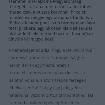
szemmel is lerajzolná Magyarország
térképét – aztán amint eltűnik a felirat és
marad csak a puszta körvonal, hirtelen
minden vármegye egyformának tűnik. Ez a
földrajz feladat pont ezt a bizonytalanságot
teszi próbára: egy pirossal kiemelt terület
alakját kell felismerned három, hasonlóan
elnyúló vármegye közül.
A nehézséget az adja, hogy a Dél-Dunántúl
vármegyéi méretben és irányultságban is
hasonlítanak egymásra, ezért a
formafelismerés önmagában kevés – a
Balaton vonala, a szomszédos térségek
elhelyezkedése és egy-egy jellegzetes
határvonal viszont biztos támpontot ad. Ha
szereted a vaktérképes fejtörőket és