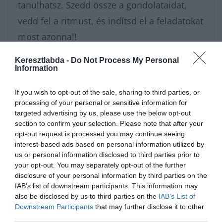
tanulhatsz. Szedd össze a gondolataidat,
vedd fel a ritmust, és indítsd el a feladatokat
most azonnal!
Keresztlabda -
Do Not Process My Personal
Amikor a végére értél ennek a zenés
Information
utazásnak, a
Keresztlabda Tudáspróba rovat
If you wish to opt-out of the sale, sharing to third parties, or
archívumában még rengeteg szuper kvíz vár
processing of your personal or sensitive information for
rád. Ne tartsd magadban az elért
targeted advertising by us, please use the below opt-out
section to confirm your selection. Please note that after your
eredményt, csatlakozz a
Kvízkuckó Facebook
opt-out request is processed you may continue seeing
csoport
közösségéhez, és vitasd meg a
interest-based ads based on personal information utilized by
us or personal information disclosed to third parties prior to
legnehezebb kérdéseket a többiekkel! A nagy
your opt-out. You may separately opt-out of the further
ritmusérzék-tesztelés után pedig a
disclosure of your personal information by third parties on the
IAB’s list of downstream participants. This information may
Keresztlabda YouTube csatorna
szórakoztató
also be disclosed by us to third parties on the
IAB’s List of
Downstream Participants
that may further disclose it to other
videóival könnyedén kikapcsolódhatsz a nap
third parties.