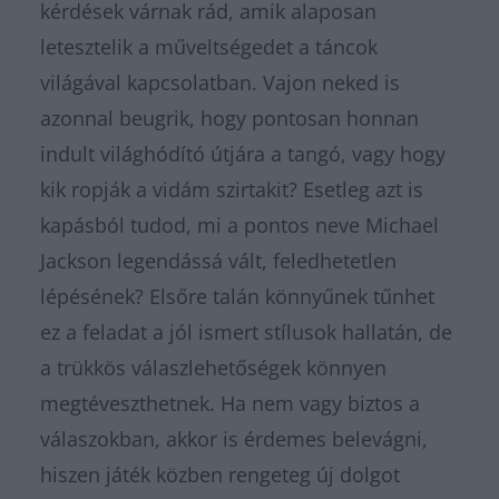
kérdések várnak rád, amik alaposan
letesztelik a műveltségedet a táncok
világával kapcsolatban. Vajon neked is
azonnal beugrik, hogy pontosan honnan
indult világhódító útjára a tangó, vagy hogy
kik ropják a vidám szirtakit? Esetleg azt is
kapásból tudod, mi a pontos neve Michael
Jackson legendássá vált, feledhetetlen
lépésének? Elsőre talán könnyűnek tűnhet
ez a feladat a jól ismert stílusok hallatán, de
a trükkös válaszlehetőségek könnyen
megtéveszthetnek. Ha nem vagy biztos a
válaszokban, akkor is érdemes belevágni,
hiszen játék közben rengeteg új dolgot