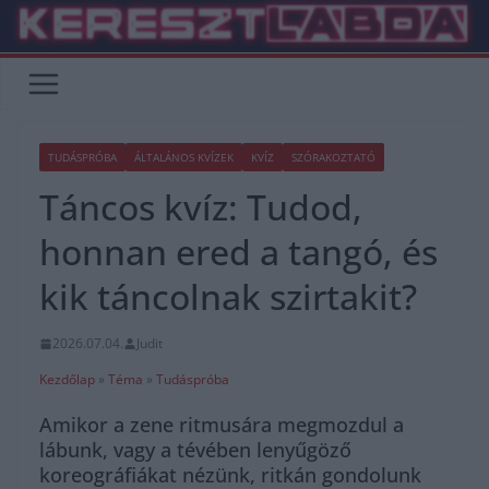
Skip
to
content
TUDÁSPRÓBA
ÁLTALÁNOS KVÍZEK
KVÍZ
SZÓRAKOZTATÓ
Táncos kvíz: Tudod,
honnan ered a tangó, és
kik táncolnak szirtakit?
2026.07.04.
Judit
Kezdőlap
»
Téma
»
Tudáspróba
Amikor a zene ritmusára megmozdul a
lábunk, vagy a tévében lenyűgöző
koreográfiákat nézünk, ritkán gondolunk