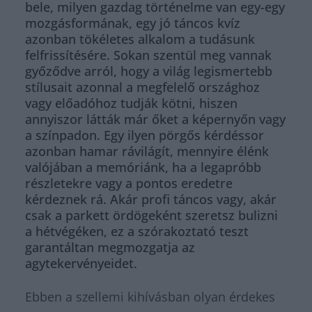
bele, milyen gazdag történelme van egy-egy
mozgásformának, egy jó táncos kvíz
azonban tökéletes alkalom a tudásunk
felfrissítésére. Sokan szentül meg vannak
győződve arról, hogy a világ legismertebb
stílusait azonnal a megfelelő országhoz
vagy előadóhoz tudják kötni, hiszen
annyiszor látták már őket a képernyőn vagy
a színpadon. Egy ilyen pörgős kérdéssor
azonban hamar rávilágít, mennyire élénk
valójában a memóriánk, ha a legapróbb
részletekre vagy a pontos eredetre
kérdeznek rá. Akár profi táncos vagy, akár
csak a parkett ördögeként szeretsz bulizni
a hétvégéken, ez a szórakoztató teszt
garantáltan megmozgatja az
agytekervényeidet.
Ebben a szellemi kihívásban olyan érdekes