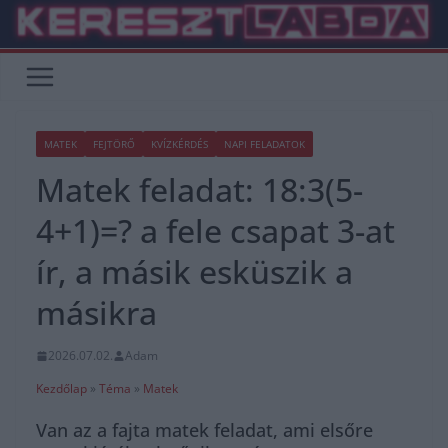
Skip
to
content
MATEK
FEJTÖRŐ
KVÍZKÉRDÉS
NAPI FELADATOK
Matek feladat: 18:3(5-
4+1)=? a fele csapat 3-at
ír, a másik esküszik a
másikra
2026.07.02.
Adam
Kezdőlap
»
Téma
»
Matek
Van az a fajta matek feladat, ami elsőre