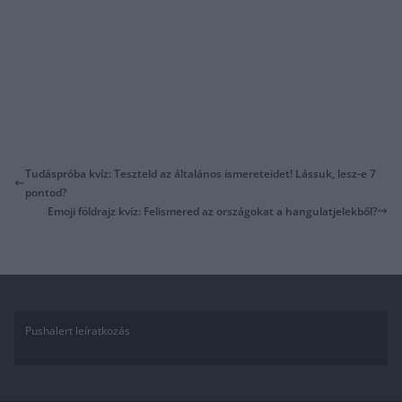
Tudáspróba kvíz: Teszteld az általános ismereteidet! Lássuk, lesz-e 7
pontod?
Emoji földrajz kvíz: Felismered az országokat a hangulatjelekből?
Pushalert leíratkozás