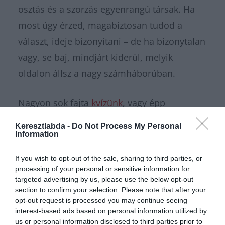
osztás és a szorzás egyenrangú társak. Ha
most úgy érzed, magabiztosan tudod a
választ, ideje bizonyítani – de ha bizonytalan
vagy, se baj, mindjárt kiderül, melyik
oldalon állsz a nagy számháborúban.
Nagyon sok fajta
kvízünk
, vagy épp
matek
feladatunk
van, amivel
Keresztlabda -
Do Not Process My Personal
karbantarthatod az agytekervényeidet, csak
Information
nézz körül nálunk és további
érdekes napi
If you wish to opt-out of the sale, sharing to third parties, or
feladatok
at találhatsz!
processing of your personal or sensitive information for
targeted advertising by us, please use the below opt-out
section to confirm your selection. Please note that after your
opt-out request is processed you may continue seeing
interest-based ads based on personal information utilized by
us or personal information disclosed to third parties prior to