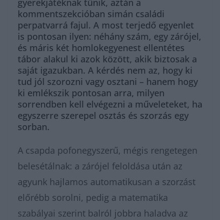
gyerekjátéknak tűnik, aztán a
kommentszekcióban simán családi
perpatvarrá fajul. A most terjedő egyenlet
is pontosan ilyen: néhány szám, egy zárójel,
és máris két homlokegyenest ellentétes
tábor alakul ki azok között, akik biztosak a
saját igazukban. A kérdés nem az, hogy ki
tud jól szorozni vagy osztani – hanem hogy
ki emlékszik pontosan arra, milyen
sorrendben kell elvégezni a műveleteket, ha
egyszerre szerepel osztás és szorzás egy
sorban.
A csapda pofonegyszerű, mégis rengetegen
belesétálnak: a zárójel feloldása után az
agyunk hajlamos automatikusan a szorzást
előrébb sorolni, pedig a matematika
szabályai szerint balról jobbra haladva az