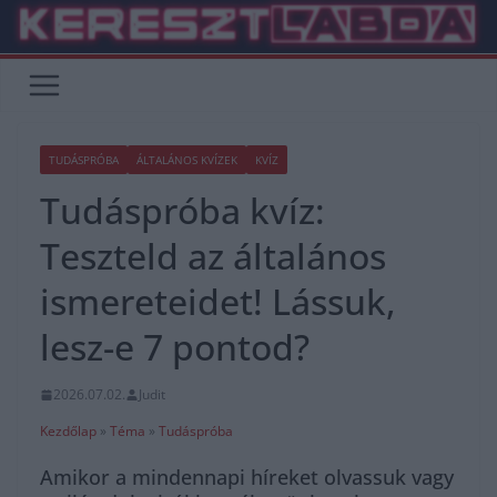
Skip
to
content
TUDÁSPRÓBA
ÁLTALÁNOS KVÍZEK
KVÍZ
Tudáspróba kvíz:
Teszteld az általános
ismereteidet! Lássuk,
lesz-e 7 pontod?
2026.07.02.
Judit
Kezdőlap
»
Téma
»
Tudáspróba
Amikor a mindennapi híreket olvassuk vagy