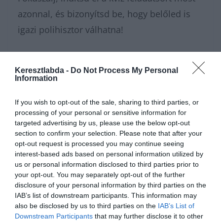
azonnal, és bizonyítsd be, hogy belőled is
igazi polihisztor válhatna!
Amikor a végére értél ennek a szellemi
Keresztlabda -
Do Not Process My Personal
megmérettetésnek, a
Keresztlabda
Information
Tudáspróba rovat
archívumában még
If you wish to opt-out of the sale, sharing to third parties, or
rengeteg izgalmas kvíz vár rád. Ne tartsd
processing of your personal or sensitive information for
magadban az elért eredményt, csatlakozz a
targeted advertising by us, please use the below opt-out
section to confirm your selection. Please note that after your
Kvízkuckó Facebook csoport
közösségéhez,
opt-out request is processed you may continue seeing
és vitasd meg a legfogósabb kérdéseket a
interest-based ads based on personal information utilized by
us or personal information disclosed to third parties prior to
többi játékossal! Az intenzív agytorna után
your opt-out. You may separately opt-out of the further
pedig a
Keresztlabda YouTube csatorna
disclosure of your personal information by third parties on the
IAB’s list of downstream participants. This information may
szórakoztató videóival könnyedén
also be disclosed by us to third parties on the
IAB’s List of
feltöltődhetsz a nap hátralévő részében.
Downstream Participants
that may further disclose it to other