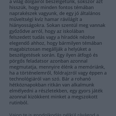
a világ dolgairól beszélgetünk, sokszor azt
hisszük, hogy minden fontos témában
naprakészek vagyunk, de egy jó általános
műveltségi kvíz hamar rávilágít a
hiányosságokra. Sokan szentül meg vannak
győződve arról, hogy az iskolában
felszedett tudás vagy a híradók nézése
elegendő ahhoz, hogy bármilyen témában
magabiztosan megállják a helyüket a
beszélgetések során. Egy ilyen átfogó és
pörgős feladatsor azonban azonnal
megmutatja, mennyire élénk a memóriánk,
ha a történelemről, földrajzról vagy éppen a
technológiáról van szó. Bár a rohanó
hétköznapokban ritkán van alkalmunk
elmélyedni a részletekben, egy gyors játék
azonnal kizökkent minket a megszokott
rutinból.
Vajon te is gondolkodás nélkül rávágod a