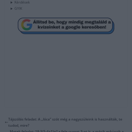
Kérdések
GYIK
Tájszólás feladat: A „lóca” szót még a nagyszüleink is használták, te
tudod, mire?
Matek feladat: 18:3(5-4+1)=? a fele csapat 3-at ír, a másik esküszik a