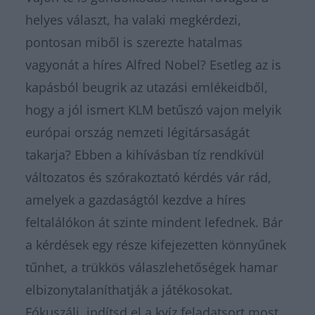
helyes választ, ha valaki megkérdezi,
pontosan miből is szerezte hatalmas
vagyonát a híres Alfred Nobel? Esetleg az is
kapásból beugrik az utazási emlékeidből,
hogy a jól ismert KLM betűszó vajon melyik
európai ország nemzeti légitársaságát
takarja? Ebben a kihívásban tíz rendkívül
változatos és szórakoztató kérdés vár rád,
amelyek a gazdaságtól kezdve a híres
feltalálókon át szinte mindent lefednek. Bár
a kérdések egy része kifejezetten könnyűnek
tűnhet, a trükkös válaszlehetőségek hamar
elbizonytalaníthatják a játékosokat.
Fókuszálj, indítsd el a kvíz feladatsort most