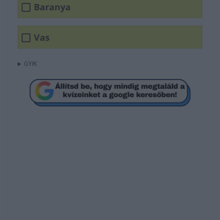
Baranya
Vas
GYIK