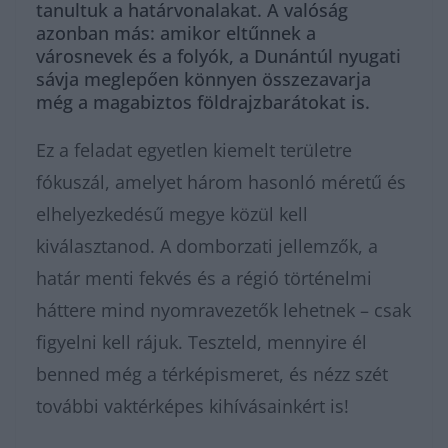
tanultuk a határvonalakat. A valóság
azonban más: amikor eltűnnek a
városnevek és a folyók, a Dunántúl nyugati
sávja meglepően könnyen összezavarja
még a magabiztos földrajzbarátokat is.
Ez a feladat egyetlen kiemelt területre
fókuszál, amelyet három hasonló méretű és
elhelyezkedésű megye közül kell
kiválasztanod. A domborzati jellemzők, a
határ menti fekvés és a régió történelmi
háttere mind nyomravezetők lehetnek – csak
figyelni kell rájuk. Teszteld, mennyire él
benned még a térképismeret, és nézz szét
további vaktérképes kihívásainkért is!