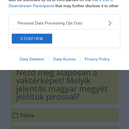
Downstream Participants
that may further disclose it to other
third parties.
Personal Data Processing Opt Outs
CONFIRM
Data Deletion
Data Access
Privacy Policy
Nézd meg alaposan a
vaktérképet! Melyik
jelentős magyar megyét
jelöltük pirossal?
Tolna