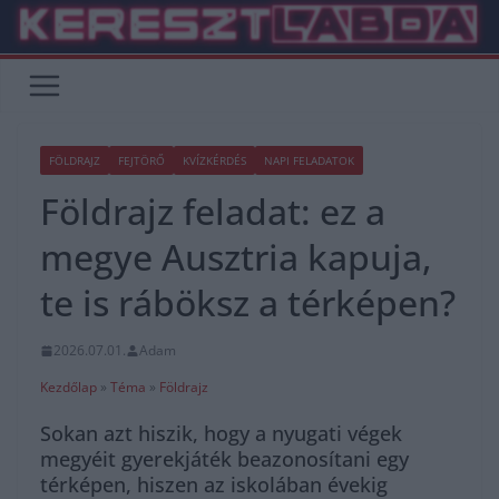
Skip
to
content
FÖLDRAJZ
FEJTÖRŐ
KVÍZKÉRDÉS
NAPI FELADATOK
Földrajz feladat: ez a
megye Ausztria kapuja,
te is ráböksz a térképen?
2026.07.01.
Adam
Kezdőlap
»
Téma
»
Földrajz
Sokan azt hiszik, hogy a nyugati végek
megyéit gyerekjáték beazonosítani egy
térképen, hiszen az iskolában évekig