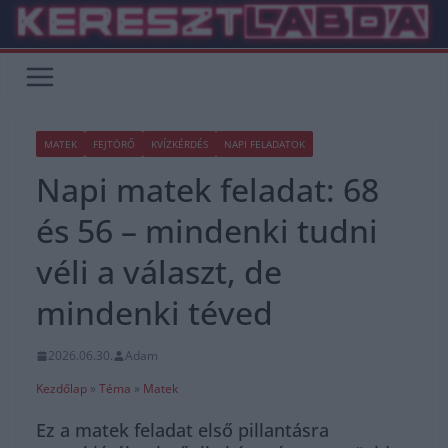
Skip
to
content
MATEK
FEJTÖRŐ
KVÍZKÉRDÉS
NAPI FELADATOK
Napi matek feladat: 68
és 56 – mindenki tudni
véli a választ, de
mindenki téved
2026.06.30.
Adam
Kezdőlap
»
Téma
»
Matek
Ez a matek feladat első pillantásra