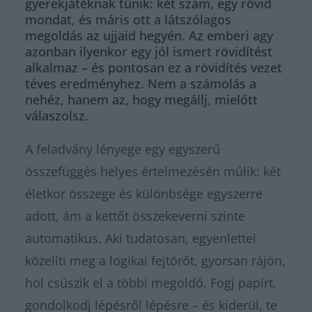
gyerekjátéknak tűnik: két szám, egy rövid
mondat, és máris ott a látszólagos
megoldás az ujjaid hegyén. Az emberi agy
azonban ilyenkor egy jól ismert rövidítést
alkalmaz – és pontosan ez a rövidítés vezet
téves eredményhez. Nem a számolás a
nehéz, hanem az, hogy megállj, mielőtt
válaszolsz.
A feladvány lényege egy egyszerű
összefüggés helyes értelmezésén múlik: két
életkor összege és különbsége egyszerre
adott, ám a kettőt összekeverni szinte
automatikus. Aki tudatosan, egyenlettel
közelíti meg a logikai fejtörőt, gyorsan rájön,
hol csúszik el a többi megoldó. Fogj papírt,
gondolkodj lépésről lépésre – és kiderül, te