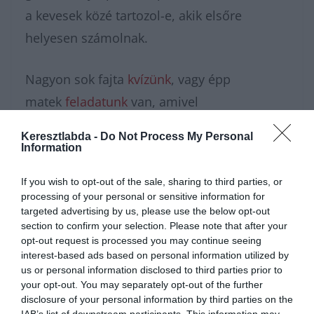
a kevesek közé tartozol-e, akik elsőre
helyesen számolnak.
Nagyon sok fajta
kvízünk
, vagy épp
matek
feladatunk
van, amivel
karbantarthatod az agytekervényeidet, csak
Keresztlabda -
Do Not Process My Personal
nézz körül nálunk és további
érdekes napi
Information
feladatok
at találhatsz!
If you wish to opt-out of the sale, sharing to third parties, or
processing of your personal or sensitive information for
targeted advertising by us, please use the below opt-out
section to confirm your selection. Please note that after your
opt-out request is processed you may continue seeing
interest-based ads based on personal information utilized by
us or personal information disclosed to third parties prior to
your opt-out. You may separately opt-out of the further
disclosure of your personal information by third parties on the
IAB’s list of downstream participants. This information may