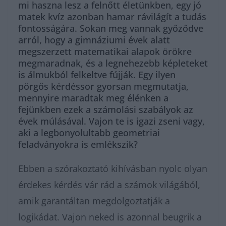
mi haszna lesz a felnőtt életünkben, egy jó
matek kvíz azonban hamar rávilágít a tudás
fontosságára. Sokan meg vannak győződve
arról, hogy a gimnáziumi évek alatt
megszerzett matematikai alapok örökre
megmaradnak, és a legnehezebb képleteket
is álmukból felkeltve fújják. Egy ilyen
pörgős kérdéssor gyorsan megmutatja,
mennyire maradtak meg élénken a
fejünkben ezek a számolási szabályok az
évek múlásával. Vajon te is igazi zseni vagy,
aki a legbonyolultabb geometriai
feladványokra is emlékszik?
Ebben a szórakoztató kihívásban nyolc olyan
érdekes kérdés vár rád a számok világából,
amik garantáltan megdolgoztatják a
logikádat. Vajon neked is azonnal beugrik a