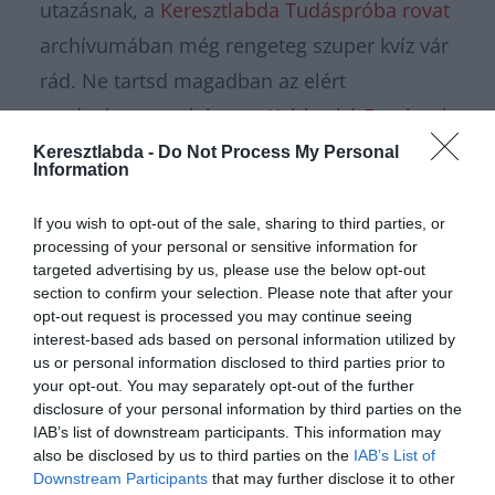
utazásnak, a
Keresztlabda Tudáspróba rovat
archívumában még rengeteg szuper kvíz vár
rád. Ne tartsd magadban az elért
eredményt, csatlakozz a
Kvízkuckó Facebook
csoport
közösségéhez, és vitasd meg a
Keresztlabda -
Do Not Process My Personal
Information
legnehezebb tételeket a többiekkel! A nagy
számolás után pedig a
Keresztlabda
If you wish to opt-out of the sale, sharing to third parties, or
processing of your personal or sensitive information for
YouTube csatorna
szórakoztató videóival
targeted advertising by us, please use the below opt-out
könnyedén kikapcsolódhatsz a nap
section to confirm your selection. Please note that after your
opt-out request is processed you may continue seeing
hátralévő részében.
interest-based ads based on personal information utilized by
us or personal information disclosed to third parties prior to
your opt-out. You may separately opt-out of the further
disclosure of your personal information by third parties on the
IAB’s list of downstream participants. This information may
also be disclosed by us to third parties on the
IAB’s List of
Downstream Participants
that may further disclose it to other