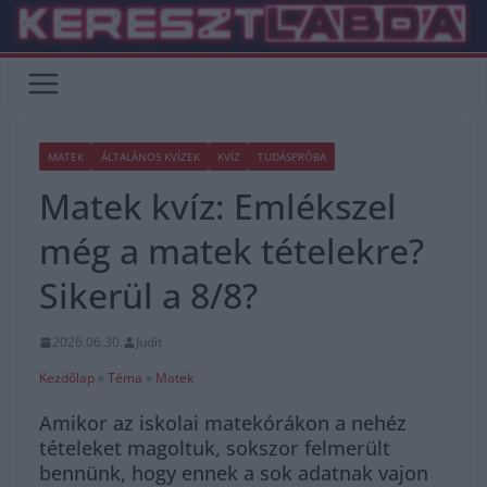
Skip
to
content
MATEK
ÁLTALÁNOS KVÍZEK
KVÍZ
TUDÁSPRÓBA
Matek kvíz: Emlékszel
még a matek tételekre?
Sikerül a 8/8?
2026.06.30.
Judit
Kezdőlap
»
Téma
»
Matek
Amikor az iskolai matekórákon a nehéz
tételeket magoltuk, sokszor felmerült
bennünk, hogy ennek a sok adatnak vajon