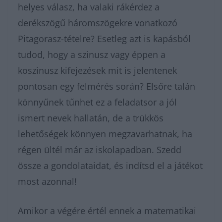
helyes válasz, ha valaki rákérdez a
derékszögű háromszögekre vonatkozó
Pitagorasz-tételre? Esetleg azt is kapásból
tudod, hogy a szinusz vagy éppen a
koszinusz kifejezések mit is jelentenek
pontosan egy felmérés során? Elsőre talán
könnyűnek tűnhet ez a feladatsor a jól
ismert nevek hallatán, de a trükkös
lehetőségek könnyen megzavarhatnak, ha
régen ültél már az iskolapadban. Szedd
össze a gondolataidat, és indítsd el a játékot
most azonnal!
Amikor a végére értél ennek a matematikai