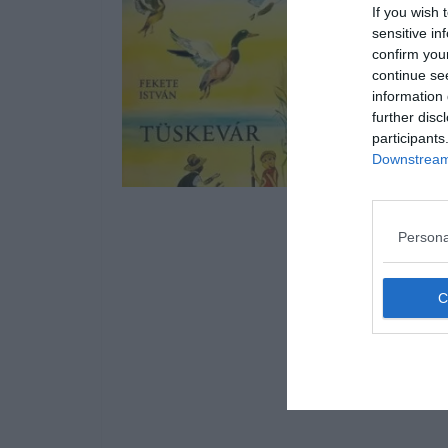
If you wish 
sensitive in
confirm you
continue se
information 
further disc
participants
Downstream 
Persona