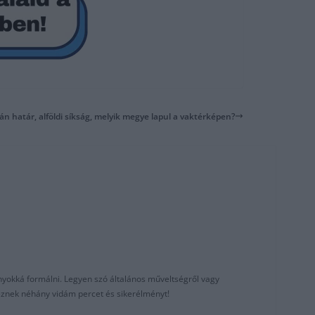
án határ, alföldi síkság, melyik megye lapul a vaktérképen?
nyokká formálni. Legyen szó általános műveltségről vagy
reznek néhány vidám percet és sikerélményt!