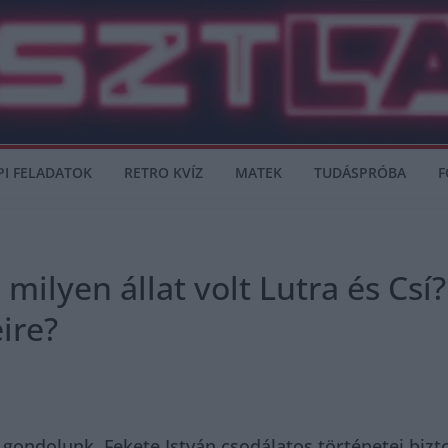
PI FELADATOK
RETRO KVÍZ
MATEK
TUDÁSPRÓBA
F
 milyen állat volt Lutra és Csí
ire?
gondolunk, Fekete István csodálatos történetei bizt