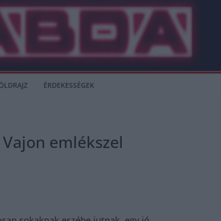
ÖLDRAJZ
ÉRDEKESSÉGEK
? Vajon emlékszel
osan sokaknak eszébe jutnak, egy jó