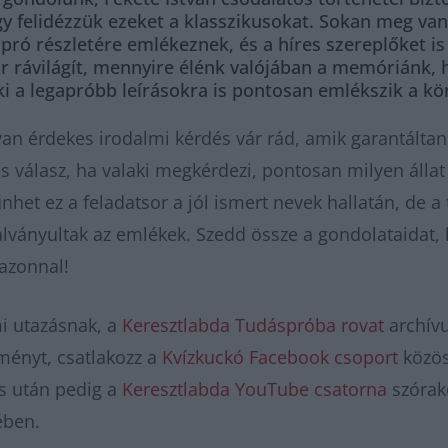
ogy felidézzük ezeket a klasszikusokat. Sokan meg va
ró részletére emlékeznek, és a híres szereplőket is 
 rávilágít, mennyire élénk valójában a memóriánk, 
aki a legapróbb leírásokra is pontosan emlékszik a k
yan érdekes irodalmi kérdés vár rád, amik garantálta
s válasz, ha valaki megkérdezi, pontosan milyen állat 
nhet ez a feladatsor a jól ismert nevek hallatán, de 
lványultak az emlékek. Szedd össze a gondolataidat, 
 azonnal!
mi utazásnak, a
Keresztlabda Tudáspróba rovat
archív
ményt, csatlakozz a
Kvízkuckó Facebook csoport
közös
ás után pedig a
Keresztlabda YouTube csatorna
szórak
ében.