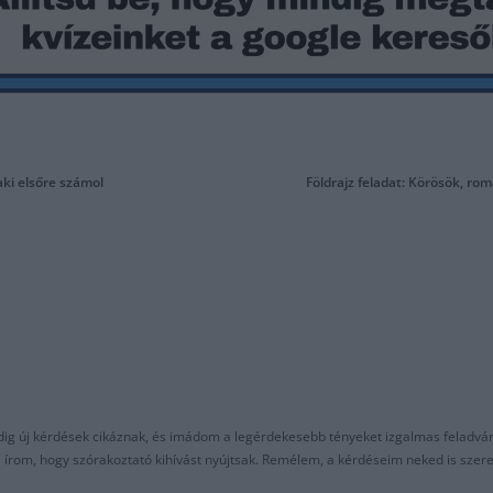
aki elsőre számol
Földrajz feladat: Körösök, rom
ndig új kérdések cikáznak, és imádom a legérdekesebb tényeket izgalmas feladvá
al írom, hogy szórakoztató kihívást nyújtsak. Remélem, a kérdéseim neked is sze