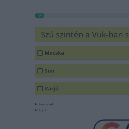
0%
Szú szintén a Vuk-ban sz
Macska
Sün
Varjú
Kérdések
GYIK