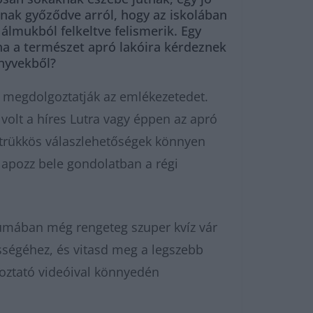
nnak győződve arról, hogy az iskolában
álmukból felkeltve felismerik. Egy
ha a természet apró lakóira kérdeznek
önyvekből?
n megdolgoztatják az emlékezetedet.
volt a híres Lutra vagy éppen az apró
a trükkös válaszlehetőségek könnyen
lapozz bele gondolatban a régi
umában még rengeteg szuper kvíz vár
ségéhez, és vitasd meg a legszebb
oztató videóival könnyedén