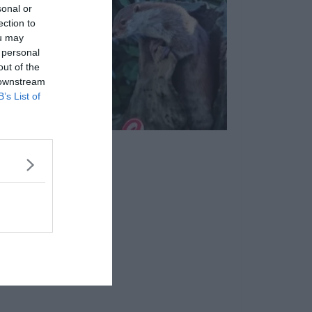
sonal or
ection to
ou may
 personal
out of the
 downstream
B’s List of