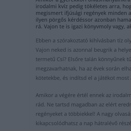
irodalmi kvíz pedig tökéletes arra, h
megismert ifjúsági regények minden ap
ilyen pörgős kérdéssor azonban hamar
rá. Vajon te is igazi könyvmoly vagy, 
Ebben a szórakoztató kihívásban tíz ol
Vajon neked is azonnal beugrik a helye
termetű Csí? Elsőre talán könnyűnek tű
megzavarhatnak, ha az évek során elha
kötetekbe, és indítsd el a játékot most
Amikor a végére értél ennek az irodal
rád. Ne tartsd magadban az elért ered
regényeket a többiekkel! A nagy olvas
kikapcsolódhatsz a nap hátralévő rész