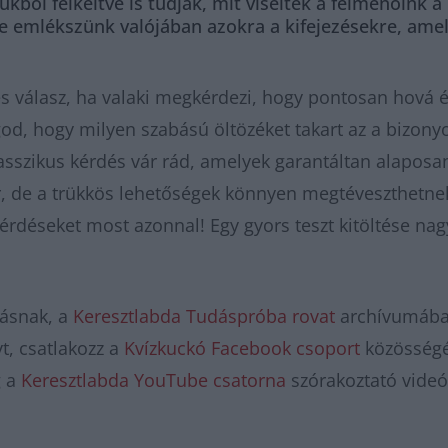
ukból felkeltve is tudják, mit viseltek a felmenőink
mlékszünk valójában azokra a kifejezésekre, amely
s válasz, ha valaki megkérdezi, hogy pontosan hová és
od, hogy milyen szabású öltözéket takart az a bizony
lasszikus kérdés vár rád, amelyek garantáltan alapos
r, de a trükkös lehetőségek könnyen megtéveszthetne
kérdéseket most azonnal! Egy gyors teszt kitöltése na
zásnak, a
Keresztlabda Tudáspróba rovat
archívumában
t, csatlakozz a
Kvízkuckó Facebook csoport
közösségéh
g a
Keresztlabda YouTube csatorna
szórakoztató videó