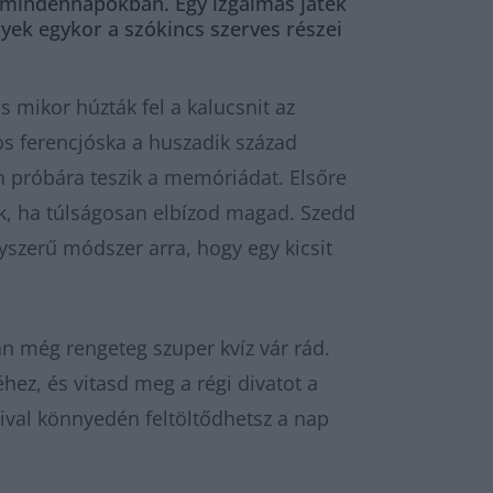
 a mindennapokban. Egy izgalmas játék
ek egykor a szókincs szerves részei
 mikor húzták fel a kalucsnit az
os ferencjóska a huszadik század
an próbára teszik a memóriádat. Elsőre
k, ha túlságosan elbízod magad. Szedd
gyszerű módszer arra, hogy egy kicsit
 még rengeteg szuper kvíz vár rád.
ez, és vitasd meg a régi divatot a
ival könnyedén feltöltődhetsz a nap