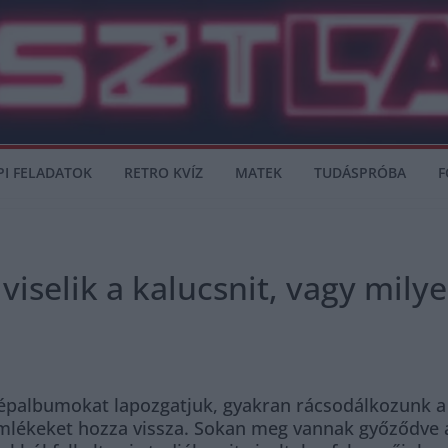
PI FELADATOK
RETRO KVÍZ
MATEK
TUDÁSPRÓBA
F
viselik a kalucsnit, vagy mily
képalbumokat lapozgatjuk, gyakran rácsodálkozunk a
emlékeket hozza vissza. Sokan meg vannak győződve a