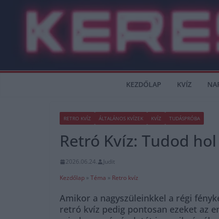
Skip
to
content
KEZDŐLAP
KVÍZ
NA
RETRO KVÍZ
ÁLTALÁNOS KVÍZEK
KVÍZ
TUDÁSPRÓBA
Retró Kvíz: Tudod hol 
2026.06.24.
Judit
Kezdőlap
»
Téma
»
Retro kvíz
Amikor a nagyszüleinkkel a régi fény
retró kvíz pedig pontosan ezeket az 