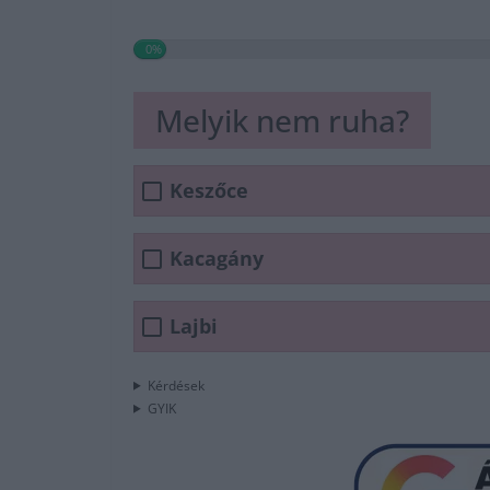
0%
Melyik nem ruha?
Keszőce
Kacagány
Lajbi
Kérdések
GYIK