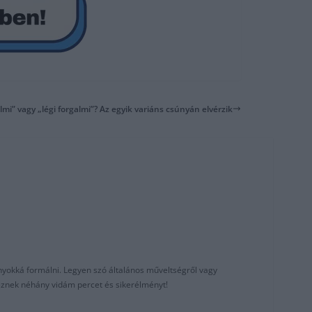
lmi” vagy „légi forgalmi”? Az egyik variáns csúnyán elvérzik
nyokká formálni. Legyen szó általános műveltségről vagy
reznek néhány vidám percet és sikerélményt!