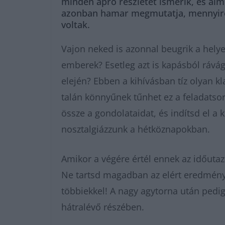
minden apró részletét ismerik, és álm
azonban hamar megmutatja, mennyire e
voltak.
Vajon neked is azonnal beugrik a helye
emberek? Esetleg azt is kapásból rávág
elején? Ebben a kihívásban tíz olyan k
talán könnyűnek tűnhet ez a feladatso
össze a gondolataidat, és indítsd el a 
nosztalgiázzunk a hétköznapokban.
Amikor a végére értél ennek az időuta
Ne tartsd magadban az elért eredmény
többiekkel! A nagy agytorna után pedi
hátralévő részében.