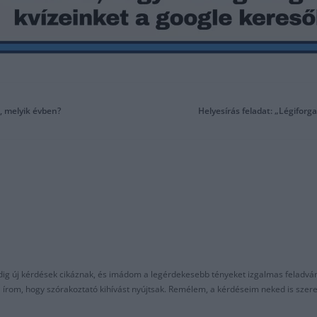
d, melyik évben?
Helyesírás feladat: „Légiforga
ndig új kérdések cikáznak, és imádom a legérdekesebb tényeket izgalmas feladvá
al írom, hogy szórakoztató kihívást nyújtsak. Remélem, a kérdéseim neked is sze