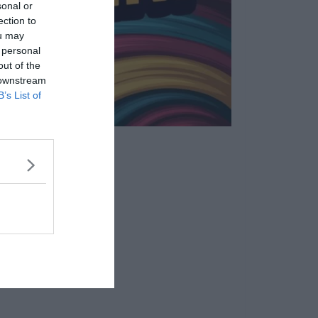
sonal or
ection to
ou may
 personal
out of the
 downstream
B’s List of