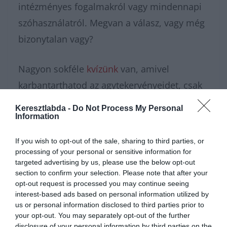
intézményes fogalmakról vagy mindennapi
szóhasználatról. Megvan a válasz, vagy még
bizonytalan vagy?
Nagyon sokféle
kvízünk
van, amivel
karbantarthatod az agytekervényeidet, csak
nézz körül nálunk és
további érdekes
Keresztlabda -
Do Not Process My Personal
napi játékokat találhatsz
.
Information
If you wish to opt-out of the sale, sharing to third parties, or
processing of your personal or sensitive information for
targeted advertising by us, please use the below opt-out
section to confirm your selection. Please note that after your
opt-out request is processed you may continue seeing
interest-based ads based on personal information utilized by
us or personal information disclosed to third parties prior to
your opt-out. You may separately opt-out of the further
disclosure of your personal information by third parties on the