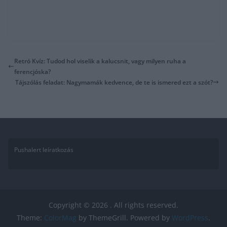
Retró Kvíz: Tudod hol viselik a kalucsnit, vagy milyen ruha a
ferencjóska?
Tájszólás feladat: Nagymamák kedvence, de te is ismered ezt a szót?
Pushalert leíratkozás
Copyright © 2026
. All rights reserved.
Theme:
ColorMag
by ThemeGrill. Powered by
WordPress
.