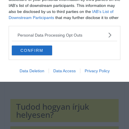
IAB’s list of downstream participants. This information may
also be disclosed by us to third parties on the
IAB’s List of
Hirdetés
Downstream Participants
that may further disclose it to other
third parties.
Personal Data Processing Opt Outs
CONFIRM
Data Deletion
Data Access
Privacy Policy
Tudod hogyan írjuk
helyesen?