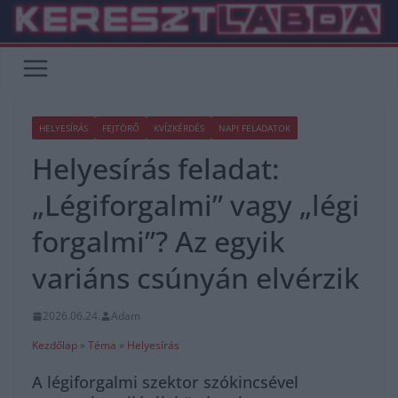
Skip
to
content
HELYESÍRÁS
FEJTÖRŐ
KVÍZKÉRDÉS
NAPI FELADATOK
Helyesírás feladat:
„Légiforgalmi” vagy „légi
forgalmi”? Az egyik
variáns csúnyán elvérzik
2026.06.24.
Adam
Kezdőlap
»
Téma
»
Helyesírás
A légiforgalmi szektor szókincsével