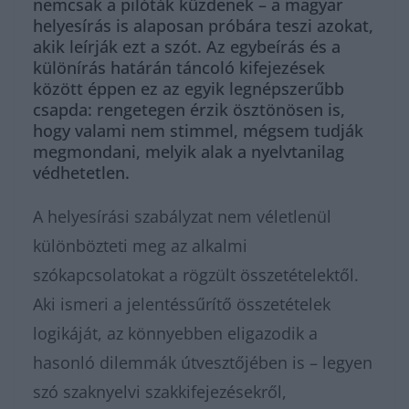
nemcsak a pilóták küzdenek – a magyar
helyesírás is alaposan próbára teszi azokat,
akik leírják ezt a szót. Az egybeírás és a
különírás határán táncoló kifejezések
között éppen ez az egyik legnépszerűbb
csapda: rengetegen érzik ösztönösen is,
hogy valami nem stimmel, mégsem tudják
megmondani, melyik alak a nyelvtanilag
védhetetlen.
A helyesírási szabályzat nem véletlenül
különbözteti meg az alkalmi
szókapcsolatokat a rögzült összetételektől.
Aki ismeri a jelentéssűrítő összetételek
logikáját, az könnyebben eligazodik a
hasonló dilemmák útvesztőjében is – legyen
szó szaknyelvi szakkifejezésekről,