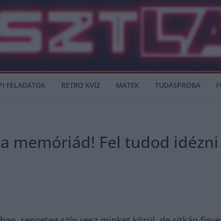
PI FELADATOK
RETRO KVÍZ
MATEK
TUDÁSPRÓBA
F
 a memóriád! Fel tudod idézni
ban, rengeteg szín vesz minket körül, de ritkán figy