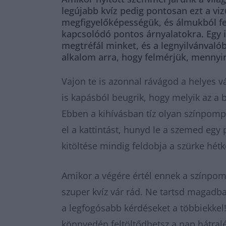
legújabb kvíz pedig pontosan ezt a vi
megfigyelőképességük, és álmukból fel
kapcsolódó pontos árnyalatokra. Egy 
megtréfál minket, és a legnyilvánvaló
alkalom arra, hogy felmérjük, mennyire
Vajon te is azonnal rávágod a helyes vá
is kapásból beugrik, hogy melyik az a 
Ebben a kihívásban tíz olyan színpomp
el a kattintást, hunyd le a szemed egy p
kitöltése mindig feldobja a szürke hét
Amikor a végére értél ennek a színp
szuper kvíz vár rád. Ne tartsd magadba
a legfogósabb kérdéseket a többiekkel!
könnyedén feltöltődhetsz a nap hátral