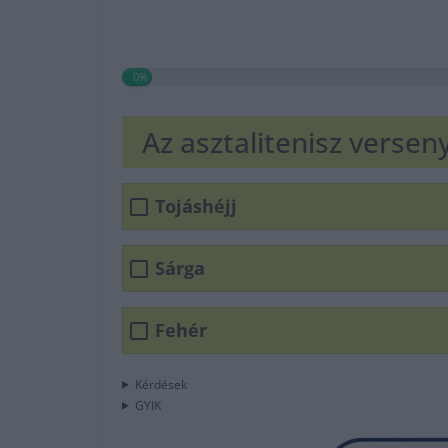
0%
Az asztalitenisz verse
Tojáshéjj
Sárga
Fehér
Kérdések
GYIK