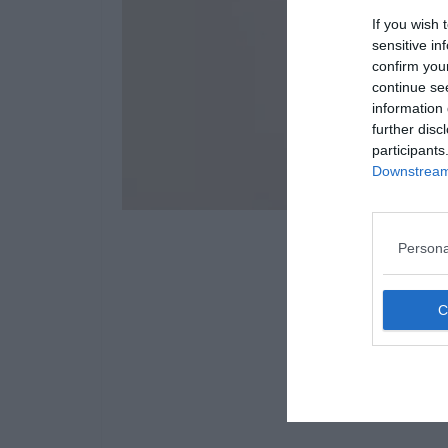
If you wish 
sensitive in
confirm you
continue se
information 
further disc
participants
Downstream 
Persona