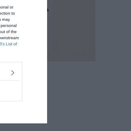
sonal or
ection to
ou may
 personal
out of the
 downstream
B’s List of