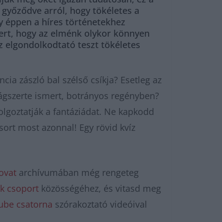
győződve arról, hogy tökéletes a
gy éppen a híres történetekhez
ert, hogy az elménk olykor könnyen
z elgondolkodtató teszt tökéletes
cia zászló bal szélső csíkja? Esetleg az
lágszerte ismert, botrányos regényben?
lgoztatják a fantáziádat. Ne kapkodd
tsort most azonnal! Egy rövid kvíz
ovat
archívumában még rengeteg
k csoport
közösségéhez, és vitasd meg
ube csatorna
szórakoztató videóival