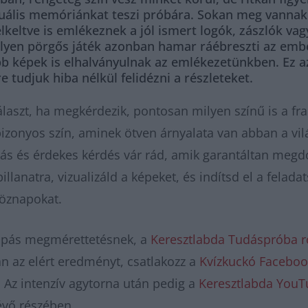
zuális memóriánkat teszi próbára. Sokan meg vannak 
keltve is emlékeznek a jól ismert logók, zászlók va
ilyen pörgős játék azonban hamar ráébreszti az emb
bb képek is elhalványulnak az emlékezetünkben. Ez a
 tudjuk hiba nélkül felidézni a részleteket.
laszt, ha megkérdezik, pontosan milyen színű is a fran
bizonyos szín, aminek ötven árnyalata van abban a vi
ás és érdekes kérdés vár rád, amik garantáltan megdo
illanatra, vizualizáld a képeket, és indítsd el a felada
köznapokat.
ompás megmérettetésnek, a
Keresztlabda Tudáspróba r
n az elért eredményt, csatlakozz a
Kvízkuckó Faceboo
 Az intenzív agytorna után pedig a
Keresztlabda YouT
évő részében.