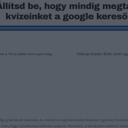
 sem a 14-es tábor nem nyeri meg
Földrajz feladat: Bükk tövén eg
ndig új kérdések cikáznak, és imádom a legérdekesebb tényeket izgalmas feladvá
al írom, hogy szórakoztató kihívást nyújtsak. Remélem, a kérdéseim neked is sze