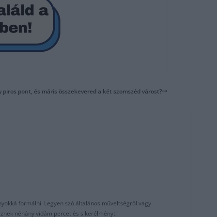
y piros pont, és máris összekevered a két szomszéd várost?
nyokká formálni. Legyen szó általános műveltségről vagy
reznek néhány vidám percet és sikerélményt!