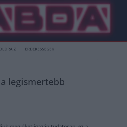
ÖLDRAJZ
ÉRDEKESSÉGEK
 a legismertebb
eljük meg őket igazán tudatosan, ez a