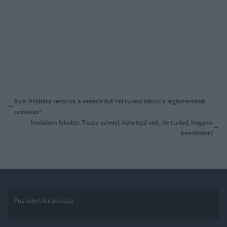
Kvíz: Próbára tesszük a memóriád! Fel tudod idézni a legismertebb
színeket?
Irodalom feladat: Tiszta szívvel, kötelező volt, de tudod, hogyan
kezdődött?
Pushalert leíratkozás