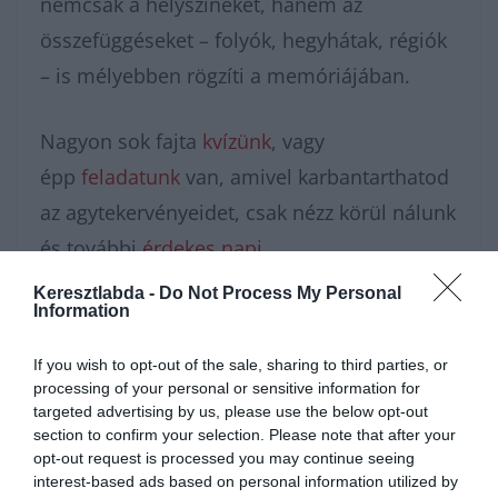
nemcsak a helyszíneket, hanem az
összefüggéseket – folyók, hegyhátak, régiók
– is mélyebben rögzíti a memóriájában.
Nagyon sok fajta
kvízünk
, vagy
épp
feladatunk
van, amivel karbantarthatod
az agytekervényeidet, csak nézz körül nálunk
és további
érdekes napi
feladatok
at találhatsz!
Keresztlabda -
Do Not Process My Personal
Information
If you wish to opt-out of the sale, sharing to third parties, or
processing of your personal or sensitive information for
targeted advertising by us, please use the below opt-out
section to confirm your selection. Please note that after your
opt-out request is processed you may continue seeing
interest-based ads based on personal information utilized by