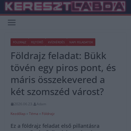
Skip
to
content
FÖLDRAJZ
FEJTÖRŐ
KVÍZKÉRDÉS
NAPI FELADATOK
Földrajz feladat: Bükk
tövén egy piros pont, és
máris összekevered a
két szomszéd várost?
2026.06.23.
Adam
Kezdőlap
»
Téma
»
Földrajz
Ez a földrajz feladat első pillantásra