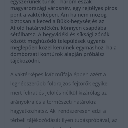
egyszerűnek tűnik – három észak-
magyarországi városnév, egy rejtélyes piros
pont a vaktérképen. Ám ha nem mozog
biztosan a kezed a Bükk-hegység és az
Alföld határvidékén, könnyen csapdába
sétálhatsz. A hegyvidéki és síksági zónák
között meghúzódó települések ugyanis
meglepően közel kerülnek egymáshoz, ha a
domborzati kontúrok alapján próbálsz
tájékozódni.
A vaktérképes kvíz műfaja éppen azért a
legnépszerűbb földrajzos fejtörők egyike,
mert felirat és jelölés nélkül kizárólag az
arányokra és a természeti határokra
hagyatkozhatsz. Aki rendszeresen edzi a
térbeli tájékozódását ilyen tudáspróbával, az