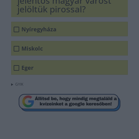
jelentős magyar várost
jelöltük pirossal?
Nyíregyháza
Miskolc
Eger
GYIK