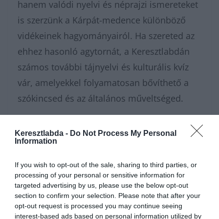
hanem valódi nyelvi és néprajzi ismereteket
is szerzünk a Kárpát-medence különböző
vidékeinek hagyományairól. Ha szereted az
ehhez hasonló agytornát, a Keresztlabdán
számos további tájnyelvi és kulturális kvíz
vár, amelyekkel folyamatosan bővíthető a
szókincsed és az általános műveltséged.
Nagyon sok fajta
kvízünk
, vagy épp
Keresztlabda -
Do Not Process My Personal
Information
feladatunk
van, amivel karbantarthatod az
agytekervényeidet, csak nézz körül nálunk és
If you wish to opt-out of the sale, sharing to third parties, or
további érdekes napi feladatokat
találhatsz!
processing of your personal or sensitive information for
targeted advertising by us, please use the below opt-out
section to confirm your selection. Please note that after your
opt-out request is processed you may continue seeing
interest-based ads based on personal information utilized by