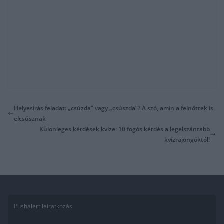
Helyesírás feladat: „csúzda” vagy „csúszda”? A szó, amin a felnőttek is
elcsúsznak
Különleges kérdések kvíze: 10 fogós kérdés a legelszántabb
kvízrajongóktól!
Pushalert leíratkozás