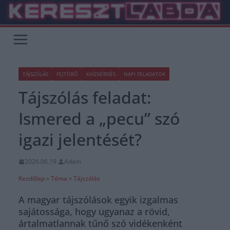
Skip
to
content
TÁJSZÓLÁS
FEJTÖRŐ
KVÍZKÉRDÉS
NAPI FELADATOK
Tájszólás feladat:
Ismered a „pecu” szó
igazi jelentését?
2026.06.19.
Adam
Kezdőlap
»
Téma
»
Tájszólás
A magyar tájszólások egyik izgalmas
sajátossága, hogy ugyanaz a rövid,
ártalmatlannak tűnő szó vidékenként