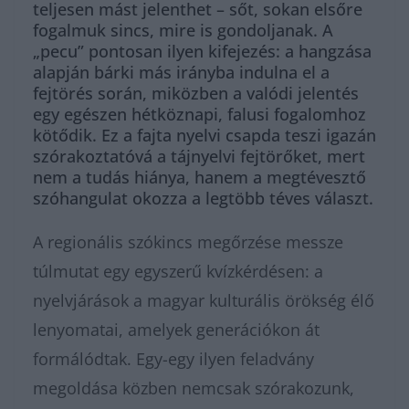
teljesen mást jelenthet – sőt, sokan elsőre
fogalmuk sincs, mire is gondoljanak. A
„pecu” pontosan ilyen kifejezés: a hangzása
alapján bárki más irányba indulna el a
fejtörés során, miközben a valódi jelentés
egy egészen hétköznapi, falusi fogalomhoz
kötődik. Ez a fajta nyelvi csapda teszi igazán
szórakoztatóvá a tájnyelvi fejtörőket, mert
nem a tudás hiánya, hanem a megtévesztő
szóhangulat okozza a legtöbb téves választ.
A regionális szókincs megőrzése messze
túlmutat egy egyszerű kvízkérdésen: a
nyelvjárások a magyar kulturális örökség élő
lenyomatai, amelyek generációkon át
formálódtak. Egy-egy ilyen feladvány
megoldása közben nemcsak szórakozunk,