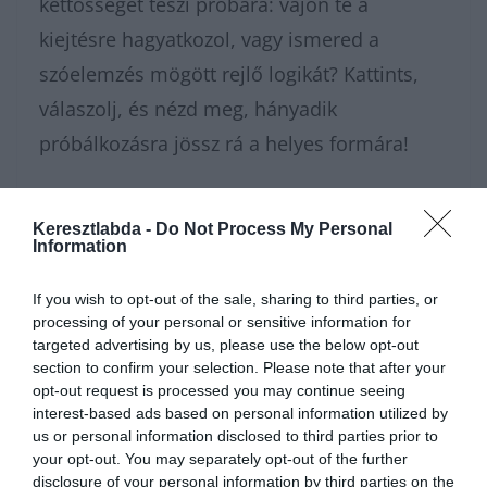
kettősséget teszi próbára: vajon te a
kiejtésre hagyatkozol, vagy ismered a
szóelemzés mögött rejlő logikát? Kattints,
válaszolj, és nézd meg, hányadik
próbálkozásra jössz rá a helyes formára!
Nagyon sokféle
kvízünk
van, amivel
Keresztlabda -
Do Not Process My Personal
karbantarthatod az agytekervényeidet, csak
Information
nézz körül nálunk és
további érdekes
If you wish to opt-out of the sale, sharing to third parties, or
napi játékokat találhatsz
.
processing of your personal or sensitive information for
targeted advertising by us, please use the below opt-out
section to confirm your selection. Please note that after your
opt-out request is processed you may continue seeing
interest-based ads based on personal information utilized by
us or personal information disclosed to third parties prior to
your opt-out. You may separately opt-out of the further
disclosure of your personal information by third parties on the