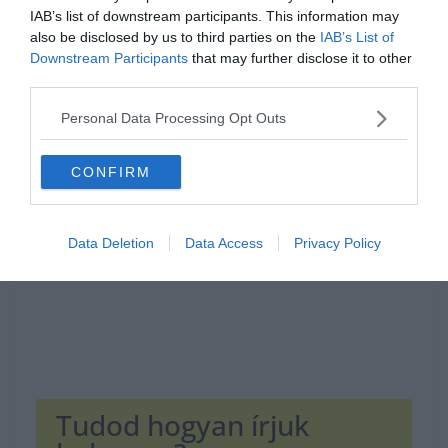
IAB’s list of downstream participants. This information may
also be disclosed by us to third parties on the
IAB’s List of
Downstream Participants
that may further disclose it to other
third parties.
Hirdetés
Personal Data Processing Opt Outs
CONFIRM
Data Deletion
Data Access
Privacy Policy
Tudod hogyan írjuk