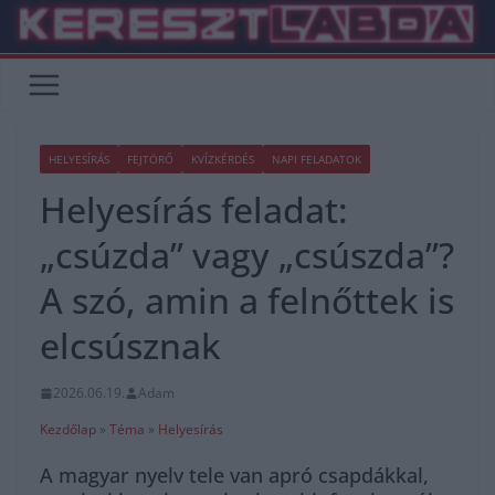
Skip
to
content
HELYESÍRÁS
FEJTÖRŐ
KVÍZKÉRDÉS
NAPI FELADATOK
Helyesírás feladat:
„csúzda” vagy „csúszda”?
A szó, amin a felnőttek is
elcsúsznak
2026.06.19.
Adam
Kezdőlap
»
Téma
»
Helyesírás
A magyar nyelv tele van apró csapdákkal,