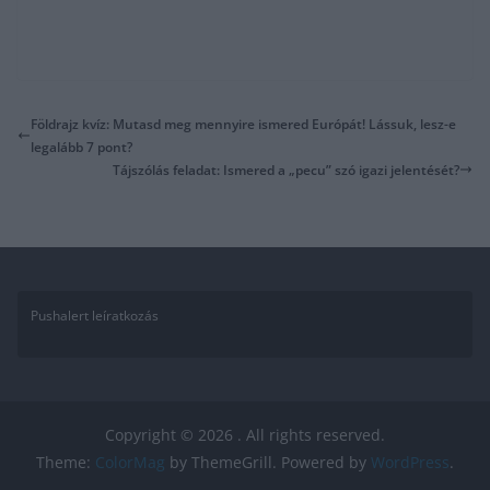
Földrajz kvíz: Mutasd meg mennyire ismered Európát! Lássuk, lesz-e
legalább 7 pont?
Tájszólás feladat: Ismered a „pecu” szó igazi jelentését?
Pushalert leíratkozás
Copyright © 2026
. All rights reserved.
Theme:
ColorMag
by ThemeGrill. Powered by
WordPress
.