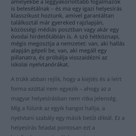
amelyekbe a leggyakorlottabb fogalmazók
is belesétálnak – és ma egy igazi helyesírás
klasszikust hoztunk, amivel garantáltan
találkoztál már gyereked rajzlapján,
közösségi médiás posztban vagy akár egy
óvodai hirdetőtáblán is. A szó hétköznapi,
mégis megosztja a nemzetet: van, aki hallás
alapján gépeli be, van, aki megáll egy
pillanatra, és próbálja visszaidézni az
iskolai nyelvtanórákat.
A trükk abban rejlik, hogy a kiejtés és a leírt
forma ezúttal nem egyezik – ahogy az a
magyar helyesírásban nem ritka jelenség.
Míg a fülünk az egyik hangot hallja, a
nyelvtani szabály egy másik betűt diktál. Ez a
helyesírás feladat pontosan ezt a