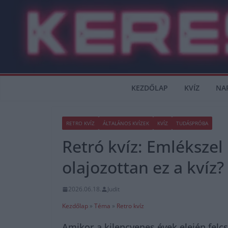
Skip
to
content
KEZDŐLAP
KVÍZ
NA
RETRO KVÍZ
ÁLTALÁNOS KVÍZEK
KVÍZ
TUDÁSPRÓBA
Retró kvíz: Emléksze
olajozottan ez a kvíz?
2026.06.18.
Judit
Kezdőlap
»
Téma
»
Retro kvíz
Amikor a kilencvenes évek elején felcs