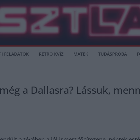
PI FELADATOK
RETRO KVÍZ
MATEK
TUDÁSPRÓBA
F
l még a Dallasra? Lássuk, men
endült a tévében a jól ismert főcímzene, péntek esté