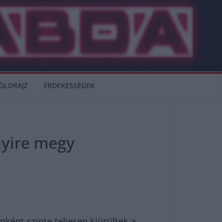
ÖLDRAJZ
ÉRDEKESSÉGEK
nyire megy
nként szinte teljesen kiürültek a