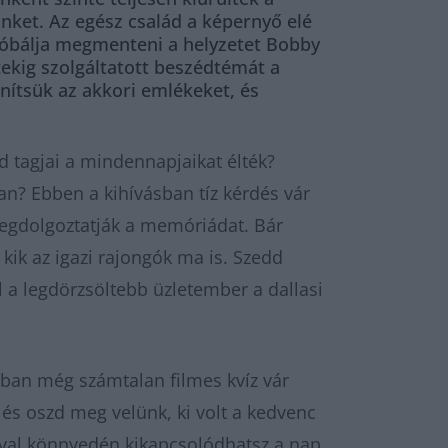
inket. Az egész család a képernyő elé
 próbálja megmenteni a helyzetet Bobby
ekig szolgáltatott beszédtémát a
enítsük az akkori emlékeket, és
d tagjai a mindennapjaikat élték?
an? Ebben a kihívásban tíz kérdés vár
egdolgoztatják a memóriádat. Bár
 kik az igazi rajongók ma is. Szedd
l a legdörzsöltebb üzletember a dallasi
an még számtalan filmes kvíz vár
és oszd meg velünk, ki volt a kedvenc
ival könnyedén kikapcsolódhatsz a nap