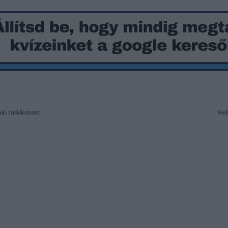
ki találkozott
Hel