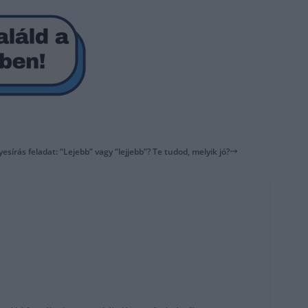
yesírás feladat: “Lejebb” vagy “lejjebb”? Te tudod, melyik jó?