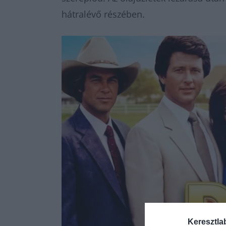
hátralévő részében.
Keresztla