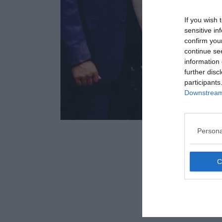
If you wish 
sensitive in
confirm you
continue se
information 
further disc
participants
Downstream 
Persona