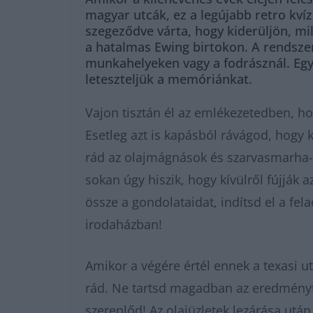
magyar utcák, ez a legújabb retro kvíz
szegeződve várta, hogy kiderüljön, mi
a hatalmas Ewing birtokon. A rendsze
munkahelyeken vagy a fodrásznál. Egy 
leteszteljük a memóriánkat.
Vajon tisztán él az emlékezetedben, ho
Esetleg azt is kapásból rávágod, hogy 
rád az olajmágnások és szarvasmarha-
sokan úgy hiszik, hogy kívülről fújják 
össze a gondolataidat, indítsd el a fel
irodaházban!
Amikor a végére értél ennek a texasi u
rád. Ne tartsd magadban az eredményt
szereplőd! Az olajüzletek lezárása utá