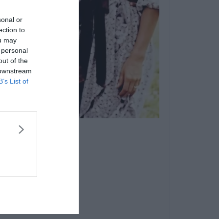
sonal or
ection to
ou may
 personal
out of the
 downstream
B’s List of