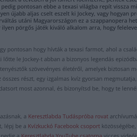
 pedig pontosan ebbe a texasi világba repít vissza m
lyen újabb aljas cselt eszelt ki Jockey, vagy hogyan
rváltás utáni Magyarországon ez a szappanopera het
ilyen pörgős játék kiváló alkalom arra, hogy felelev
gy pontosan hogy hívták a texasi farmot, ahol a csalá
ki lőtte le Jockey-t abban a bizonyos legendás epizódb
tenyésztők szövevényes életéről, amelyek biztosan m
az összes részt, egy izgalmas kvíz gyorsan megmutatja,
adatsort most azonnal, és bizonyítsd be, hogy te lenné
tazásnak, a
Keresztlabda Tudáspróba rovat
archívumáb
, lépj be a
Kvízkuckó Facebook csoport
közösségébe, 
n pedig a
Keresztlabda YouTube csatorna
vicces videó