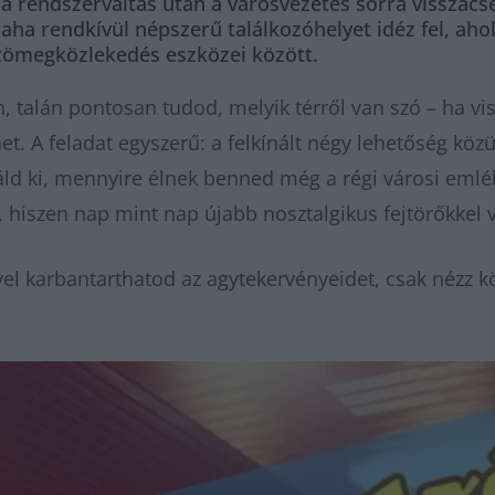
 a rendszerváltás után a városvezetés sorra visszacs
laha rendkívül népszerű találkozóhelyet idéz fel, ah
 tömegközlekedés eszközei között.
, talán pontosan tudod, melyik térről van szó – ha vi
t. A feladat egyszerű: a felkínált négy lehetőség közü
ld ki, mennyire élnek benned még a régi városi emléke
s, hiszen nap mint nap újabb nosztalgikus fejtörőkkel 
el karbantarthatod az agytekervényeidet, csak nézz k