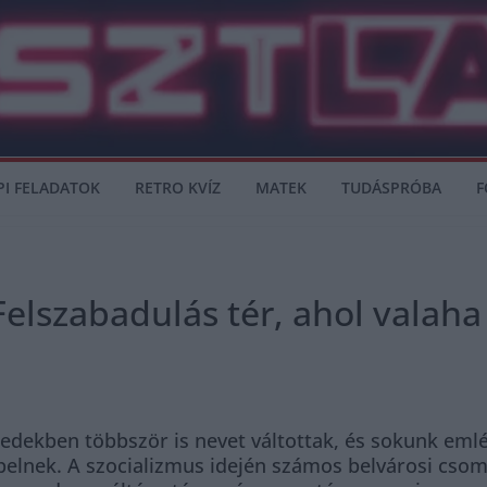
PI FELADATOK
RETRO KVÍZ
MATEK
TUDÁSPRÓBA
F
 Felszabadulás tér, ahol valah
tizedekben többször is nevet váltottak, és sokunk e
pelnek. A szocializmus idején számos belvárosi csom