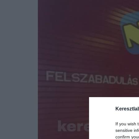
Keresztla
If you wish 
sensitive in
confirm you