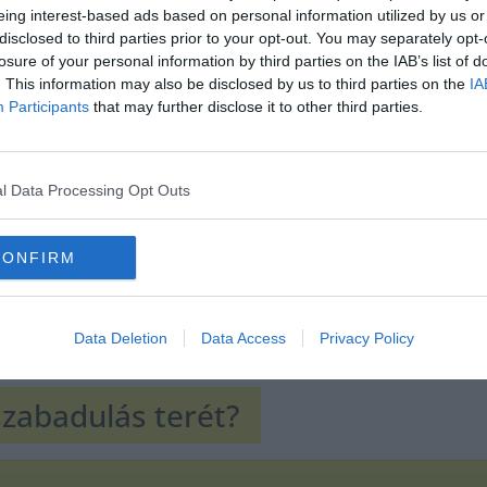
eing interest-based ads based on personal information utilized by us or
disclosed to third parties prior to your opt-out. You may separately opt-
losure of your personal information by third parties on the IAB’s list of
Hirdetés
. This information may also be disclosed by us to third parties on the
IA
Participants
that may further disclose it to other third parties.
l Data Processing Opt Outs
CONFIRM
Data Deletion
Data Access
Privacy Policy
szabadulás terét?