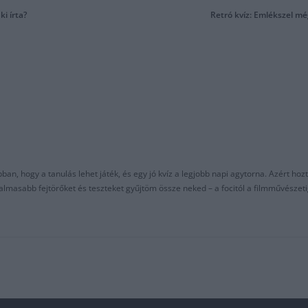
ki írta?
Retró kvíz: Emlékszel mé
an, hogy a tanulás lehet játék, és egy jó kvíz a legjobb napi agytorna. Azért hozt
asabb fejtörőket és teszteket gyűjtöm össze neked – a focitól a filmművészeti