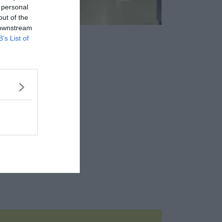
 personal
out of the
 downstream
B’s List of