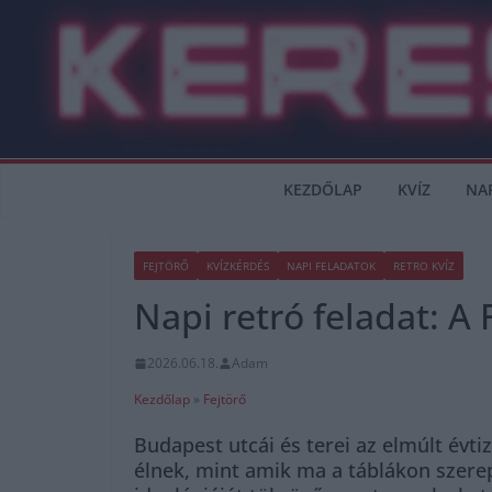
Skip
to
content
KEZDŐLAP
KVÍZ
NA
FEJTÖRŐ
KVÍZKÉRDÉS
NAPI FELADATOK
RETRO KVÍZ
Napi retró feladat: A
2026.06.18.
Adam
Kezdőlap
»
Fejtörő
Budapest utcái és terei az elmúlt év
élnek, mint amik ma a táblákon szere