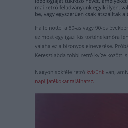
ideológiáját tükröző nevet, amelyeket
mai retró feladványunk egyik ilyen, va
be, vagy egyszerűen csak átszálltak a
Ha felnőttél a 80-as vagy 90-es években
ez most egy igazi kis történelemóra lehe
valaha ez a bizonyos elnevezése. Próbá
Keresztlabda többi retró kvíze között i
Nagyon sokféle retró
kvízünk
van, amiv
napi játékokat találhatsz.