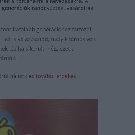
erélt a történelmi elnevezésekre. A
ol generációk randevúztak, vásároltak
szont fiatalabb generációhoz tartozol,
l kell kiválasztanod, melyik térnek volt
k, és ha sikerült, nézz szét a
várunk.
örül nálunk és
további érdekes