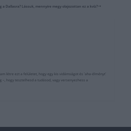
g a Dallasra? Lássuk, mennyire megy olajozottan ez a kvíz?
am létre ezt a felületet, hogy egy kis vidámságot és 'aha-élményt'
g –, hogy tesztelhesd a tudásod, vagy versenyezhess a