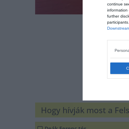
continue se
information 
further disc
participants
Downstream 
Persona
Hogy hívják most a Fel
Deák Ferenc tér