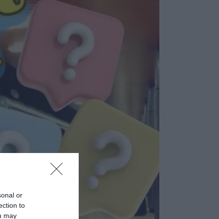
sonal or
ection to
ou may