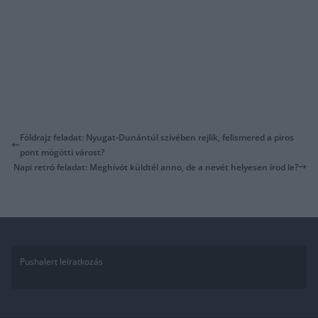
Földrajz feladat: Nyugat-Dunántúl szívében rejlik, felismered a piros
pont mögötti várost?
Napi retró feladat: Meghívót küldtél anno, de a nevét helyesen írod le?
Pushalert leíratkozás