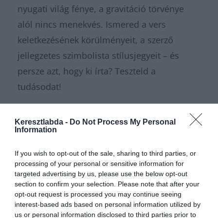
nyugati világ fénye, a gravitáció törvénye
alól nincs menekvés. Ismered a vers
keletkezésének körülményeit, a szerző
jellegzetes szimbolista stílusjegyeit – és
persze azt, hogy ki írta? Teszteld a
tudásodat!
Nagyon sokféle irodalom
kvízünk
van,
Keresztlabda -
Do Not Process My Personal
amivel karbantarthatod az
Information
agytekervényeidet, csak nézz körül nálunk
If you wish to opt-out of the sale, sharing to third parties, or
és
további érdekes napi játékokat találhatsz.
processing of your personal or sensitive information for
targeted advertising by us, please use the below opt-out
section to confirm your selection. Please note that after your
opt-out request is processed you may continue seeing
interest-based ads based on personal information utilized by
us or personal information disclosed to third parties prior to