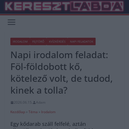
Skip
to
content
IRODALOM
FEJTÖRŐ
KVÍZKÉRDÉS
NAPI FELADATOK
Napi irodalom feladat:
Föl-földobott kő,
kötelező volt, de tudod,
kinek a tolla?
2026.06.15.
Adam
Kezdőlap
»
Téma
»
Irodalom
Egy kődarab száll felfelé, aztán