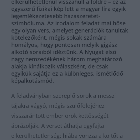
elkerülhetetlenül visszahull a földre – ez az
egyszerű fizikai kép lett a magyar líra egyik
legemlékezetesebb hazaszeretet-
szimbóluma. Az irodalom feladat mai hőse
egy olyan vers, amelyet generációk tanultak
kötelezőként, mégis sokak számára
homályos, hogy pontosan melyik gigász
alkotó soraiból idéztünk. A Nyugat első
nagy nemzedékének három meghatározó
alakja kínálkozik válaszként, de csak
egyikük sajátja ez a különleges, ismétlődő
képalkotásmód.
A feladványban szereplő sorok a messzi
tájakra vágyó, mégis szülőföldjéhez
visszarántott ember örök kettősségét
ábrázolják. A verset áthatja egyfajta
elkerülhetetlenség: hiába vonzza a költőt a