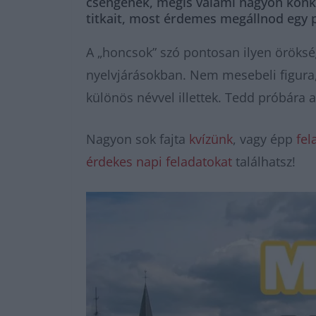
csengenek, mégis valami nagyon konkré
titkait, most érdemes megállnod egy p
A „honcsok” szó pontosan ilyen örökség
nyelvjárásokban. Nem mesebeli figura,
különös névvel illettek. Tedd próbára a 
Nagyon sok fajta
kvízünk
, vagy épp
fel
érdekes napi feladatokat
találhatsz!