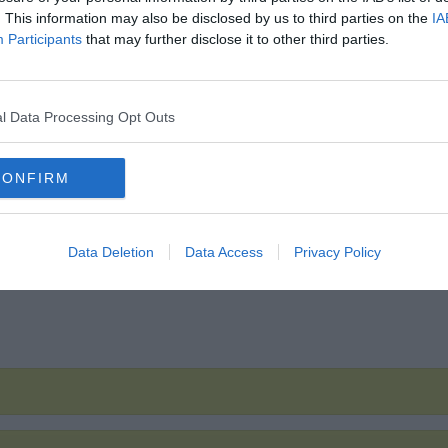
Hirdetés
. This information may also be disclosed by us to third parties on the
IA
Participants
that may further disclose it to other third parties.
l Data Processing Opt Outs
CONFIRM
Data Deletion
Data Access
Privacy Policy