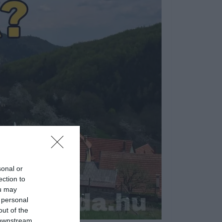
sonal or
ection to
ou may
 personal
out of the
 downstream