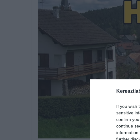
Keresztla
If you wish 
sensitive in
confirm you
continue se
information 
further disc