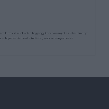
am létre ezt a felületet, hogy egy kis vidámságot és 'aha-élményt'
g –, hogy tesztelhesd a tudásod, vagy versenyezhess a