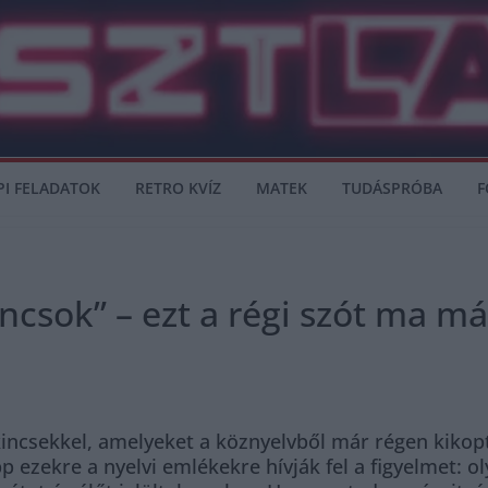
PI FELADATOK
RETRO KVÍZ
MATEK
TUDÁSPRÓBA
F
ncsok” – ezt a régi szót ma már
 kincsekkel, amelyeket a köznyelvből már régen kikop
p ezekre a nyelvi emlékekre hívják fel a figyelmet: 