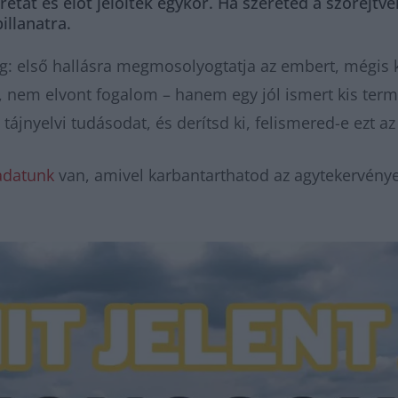
tat és élőt jelöltek egykor. Ha szereted a szórejtvé
illanatra.
: első hallásra megmosolyogtatja az embert, mégis ko
 nem elvont fogalom – hanem egy jól ismert kis termé
tájnyelvi tudásodat, és derítsd ki, felismered-e ezt az 
adatunk
van, amivel karbantarthatod az agytekervénye