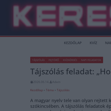
Skip
to
content
KEZDŐLAP
KVÍZ
NA
TÁJSZÓLÁS
FEJTÖRŐ
KVÍZKÉRDÉS
NAPI FELADATOK
Tájszólás feladat: „Ho
2026.06.14.
Adam
Kezdőlap
»
Téma
»
Tájszólás
A magyar nyelv tele van olyan rejtett
szókincsében. A tájszólás feladatok ép