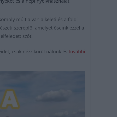
nyeket és a népi nyelvhasználat
moly múltja van a keleti és alföldi
szeti szereplő, amelyet őseink ezzel a
elfeledett szót!
idet, csak nézz körül nálunk és
további