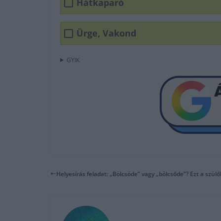
Hátkaparó
Ürge, Vakond
GYIK
Helyesírás feladat: „Bölcsöde” vagy „bölcsőde”? Ezt a szülők 