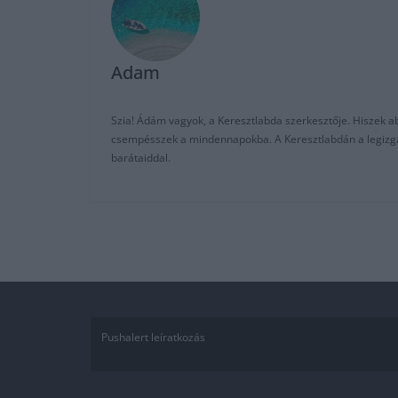
Adam
Szia! Ádám vagyok, a Keresztlabda szerkesztője. Hiszek abb
csempésszek a mindennapokba. A Keresztlabdán a legizgalm
barátaiddal.
Pushalert leíratkozás