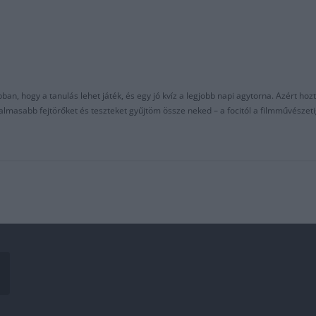
an, hogy a tanulás lehet játék, és egy jó kvíz a legjobb napi agytorna. Azért hozt
asabb fejtörőket és teszteket gyűjtöm össze neked – a focitól a filmművészeti