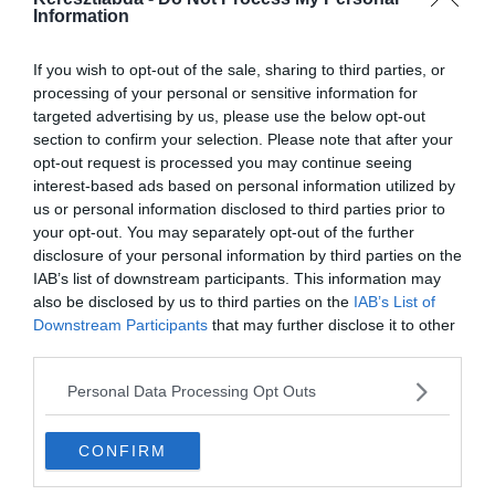
Information
Facebook csoport
közösségében! Ha pedig
az agytorna végén már csak egy kis
If you wish to opt-out of the sale, sharing to third parties, or
processing of your personal or sensitive information for
szórakoztató bámészkodás esne jól, a
targeted advertising by us, please use the below opt-out
Keresztlabda YouTube csatorna
videóival
section to confirm your selection. Please note that after your
opt-out request is processed you may continue seeing
garantált a nevetés.
interest-based ads based on personal information utilized by
us or personal information disclosed to third parties prior to
your opt-out. You may separately opt-out of the further
disclosure of your personal information by third parties on the
IAB’s list of downstream participants. This information may
also be disclosed by us to third parties on the
IAB’s List of
Downstream Participants
that may further disclose it to other
third parties.
Personal Data Processing Opt Outs
CONFIRM
Hirdetés