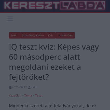
Skip
to
content
TESZT
ÁLTALÁNOS KVÍZEK
KVÍZ
TUDÁSPRÓBA
IQ teszt kvíz: Képes vagy
60 másodperc alatt
megoldani ezeket a
fejtörőket?
2026.06.12.
Judit
Kezdőlap
»
Téma
»
Teszt
Mindenki szereti a jó feladványokat, de ez