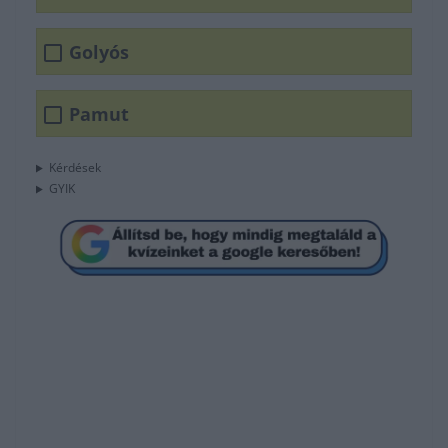
Golyós
Pamut
Kérdések
GYIK