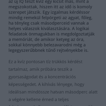
az új IQ teszt kvíz egy kicsit más, mint a
megszokottak, hiszen itt az idő is komoly
szerepet játszik. Egy izgalmas kérdéssor
mindig remekül felpörgeti az agyat, főleg,
ha tényleg csak másodperceid vannak a
helyes válaszok kiválasztására. A logikai
feladatok önmagukban is megdolgoztatják
a memóriát, de amikor ketyeg az óra,
sokkal könnyebb belezavarodni még a
legegyszerűbbnek tűnő rejtvényekbe is.
Ez a kvíz pontosan tíz trükkös kérdést
tartalmaz, amik próbára teszik a
gyorsaságodat és a koncentrációs
képességedet. A kihívás lényege, hogy
ideálisan mindössze hatvan másodperc alatt
a végére kellene érned a teljes