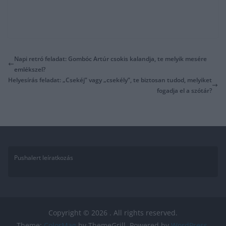
Napi retró feladat: Gombóc Artúr csokis kalandja, te melyik mesére
emlékszel?
Helyesírás feladat: „Csekéj” vagy „csekély”, te biztosan tudod, melyiket
fogadja el a szótár?
Pushalert leíratkozás
Copyright © 2026
. All rights reserved.
Theme:
ColorMag
by ThemeGrill. Powered by
WordPress
.