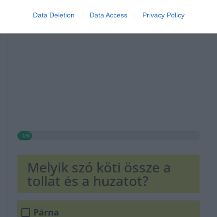
Data Deletion
Data Access
Privacy Policy
0%
Melyik szó köti össze a
tollat és a huzatot?
Párna