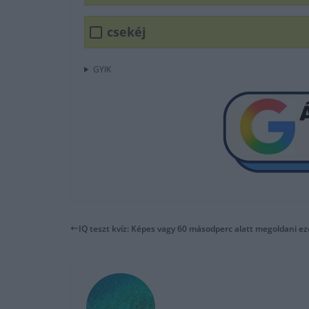
csekéj
GYIK
IQ teszt kvíz: Képes vagy 60 másodperc alatt megoldani ez