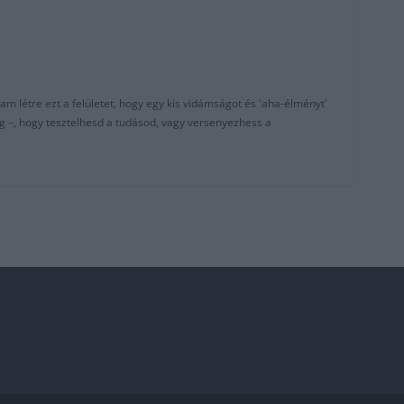
am létre ezt a felületet, hogy egy kis vidámságot és 'aha-élményt'
g –, hogy tesztelhesd a tudásod, vagy versenyezhess a