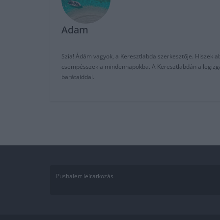
Adam
Szia! Ádám vagyok, a Keresztlabda szerkesztője. Hiszek abb
csempésszek a mindennapokba. A Keresztlabdán a legizgalm
barátaiddal.
Pushalert leíratkozás