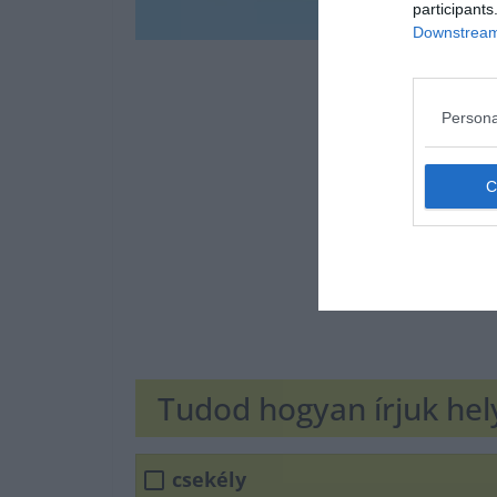
participants
Downstream 
Persona
Tudod hogyan írjuk he
csekély