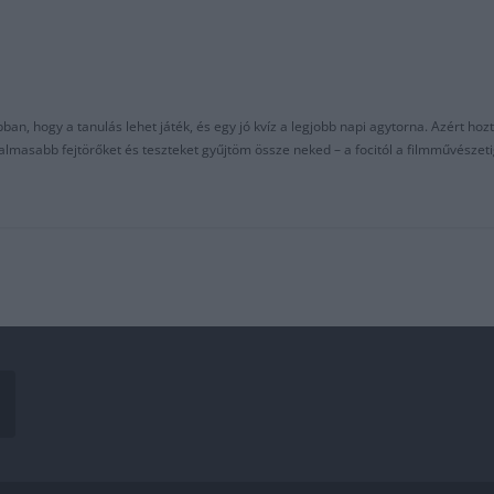
an, hogy a tanulás lehet játék, és egy jó kvíz a legjobb napi agytorna. Azért hozt
asabb fejtörőket és teszteket gyűjtöm össze neked – a focitól a filmművészeti