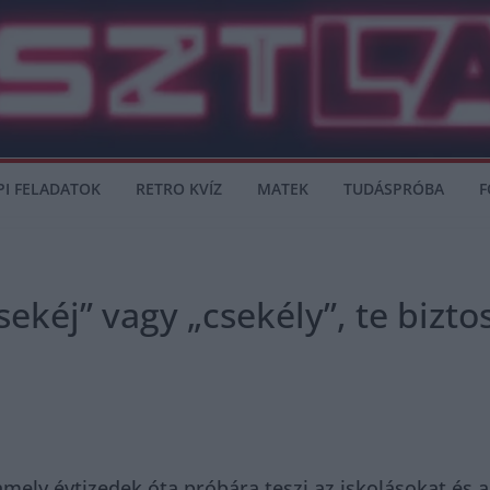
PI FELADATOK
RETRO KVÍZ
MATEK
TUDÁSPRÓBA
F
sekéj” vagy „csekély”, te bizt
ely évtizedek óta próbára teszi az iskolásokat és a 