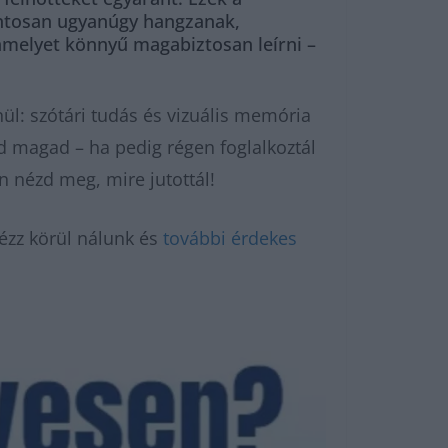
ontosan ugyanúgy hangzanak,
 amelyet könnyű magabiztosan leírni –
ül: szótári tudás és vizuális memória
ed magad – ha pedig régen foglalkoztál
án nézd meg, mire jutottál!
ézz körül nálunk és
további érdekes