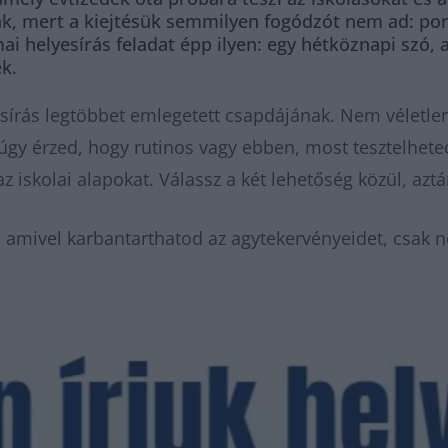
sak, mert a kiejtésük semmilyen fogódzót nem ad: p
mai helyesírás feladat épp ilyen: egy hétköznapi szó,
k.
esírás legtöbbet emlegetett csapdájának. Nem véletlen
a úgy érzed, hogy rutinos vagy ebben, most tesztelhet
az iskolai alapokat. Válassz a két lehetőség közül, azt
 amivel karbantarthatod az agytekervényeidet, csak n