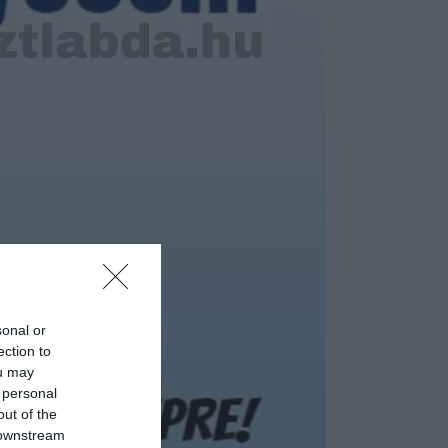
sonal or
ection to
ou may
 personal
out of the
 downstream