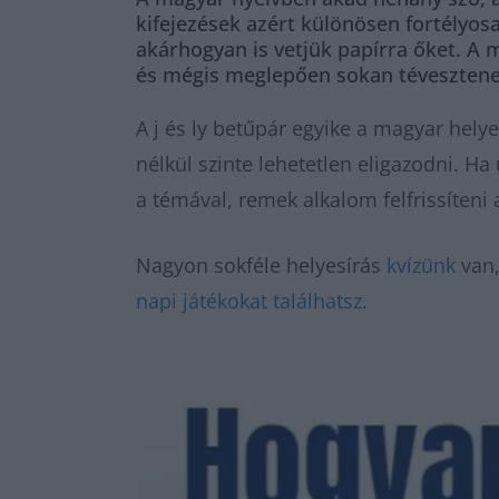
kifejezések azért különösen fortélyo
akárhogyan is vetjük papírra őket. A 
és mégis meglepően sokan tévesztene
A j és ly betűpár egyike a magyar hely
nélkül szinte lehetetlen eligazodni. H
a témával, remek alkalom felfrissíteni 
Nagyon sokféle helyesírás
kvízünk
van,
napi játékokat találhatsz
.