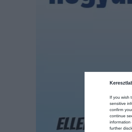
Keresztla
If you wish 
sensitive in
confirm you
continue se
information 
further disc