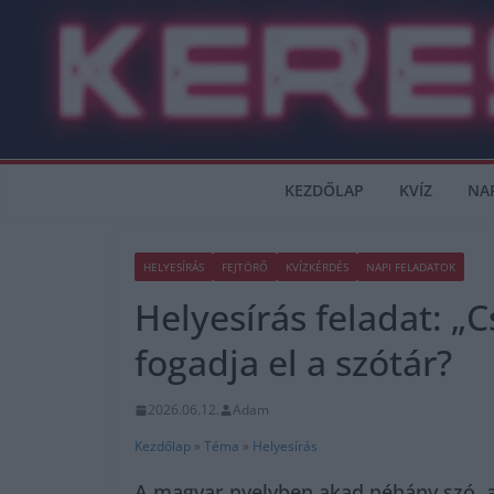
Skip
to
content
KEZDŐLAP
KVÍZ
NA
HELYESÍRÁS
FEJTÖRŐ
KVÍZKÉRDÉS
NAPI FELADATOK
Helyesírás feladat: „C
fogadja el a szótár?
2026.06.12.
Adam
Kezdőlap
»
Téma
»
Helyesírás
A magyar nyelvben akad néhány szó, am