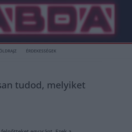
ÖLDRAJZ
ÉRDEKESSÉGEK
osan tudod, melyiket
felnőtteket egyaránt. Ezek a