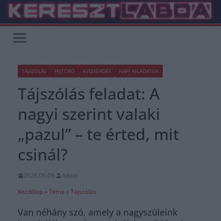
Skip
to
content
TÁJSZÓLÁS
FEJTÖRŐ
KVÍZKÉRDÉS
NAPI FELADATOK
Tájszólás feladat: A
nagyi szerint valaki
„pazul” – te érted, mit
csinál?
2026.06.09.
Adam
Kezdőlap
»
Téma
»
Tájszólás
Van néhány szó, amely a nagyszüleink