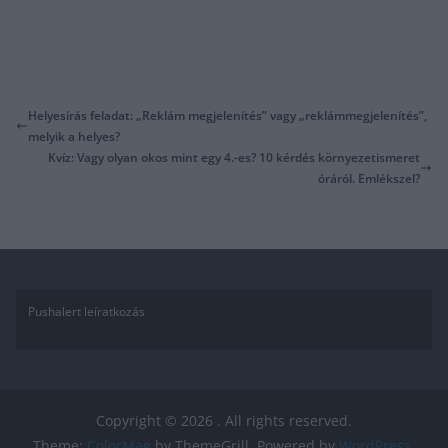
Helyesírás feladat: „Reklám megjelenítés” vagy „reklámmegjelenítés”,
melyik a helyes?
Kvíz: Vagy olyan okos mint egy 4.-es? 10 kérdés környezetismeret
óráról. Emlékszel?
Pushalert leíratkozás
Copyright © 2026
. All rights reserved.
Theme:
ColorMag
by ThemeGrill. Powered by
WordPress
.