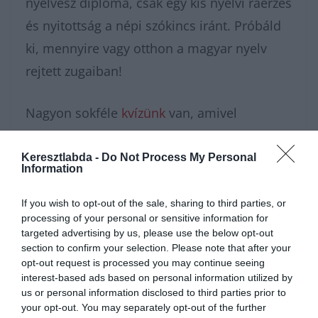
nyelvész diploma, csak egy kis nyelvi ráérzés
és nyitottság a népi szókincs iránt. Próbáld
ki, mennyire vagy otthon a magyar nyelv
rejtett zugaiban!
Nagyon sokféle
kvízünk
van, amivel
karbantarthatod az agytekervényeidet, csak
nézz körül nálunk és
további érdekes
Keresztlabda -
Do Not Process My Personal
Information
napi játékokat találhatsz
.
If you wish to opt-out of the sale, sharing to third parties, or
processing of your personal or sensitive information for
targeted advertising by us, please use the below opt-out
section to confirm your selection. Please note that after your
opt-out request is processed you may continue seeing
interest-based ads based on personal information utilized by
us or personal information disclosed to third parties prior to
your opt-out. You may separately opt-out of the further