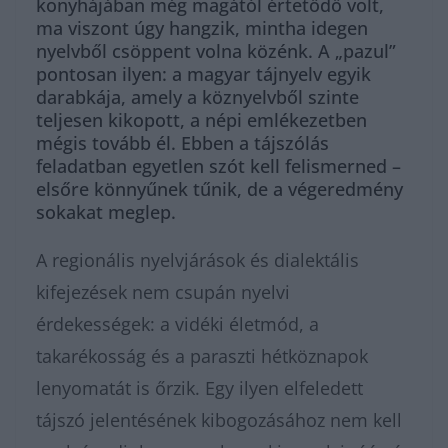
konyhájában még magától értetődő volt,
ma viszont úgy hangzik, mintha idegen
nyelvből csöppent volna közénk. A „pazul”
pontosan ilyen: a magyar tájnyelv egyik
darabkája, amely a köznyelvből szinte
teljesen kikopott, a népi emlékezetben
mégis tovább él. Ebben a tájszólás
feladatban egyetlen szót kell felismerned –
elsőre könnyűnek tűnik, de a végeredmény
sokakat meglep.
A regionális nyelvjárások és dialektális
kifejezések nem csupán nyelvi
érdekességek: a vidéki életmód, a
takarékosság és a paraszti hétköznapok
lenyomatát is őrzik. Egy ilyen elfeledett
tájszó jelentésének kibogozásához nem kell