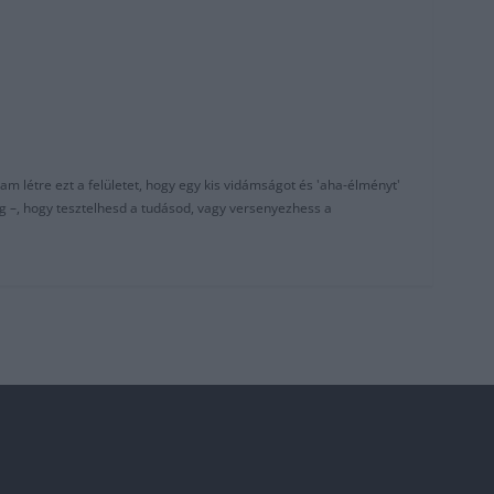
am létre ezt a felületet, hogy egy kis vidámságot és 'aha-élményt'
g –, hogy tesztelhesd a tudásod, vagy versenyezhess a