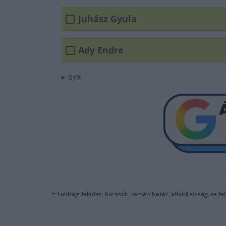
Juhász Gyula
Ady Endre
GYIK
Földrajz feladat: Körösök, román határ, alföldi síkság, te fe