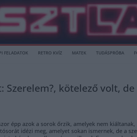
PI FELADATOK
RETRO KVÍZ
MATEK
TUDÁSPRÓBA
F
 Szerelem?, kötelező volt, de 
kszor épp azok a sorok őrzik, amelyek nem kiáltanak,
nyitósorát idézi meg, amelyet sokan ismernek, de a s