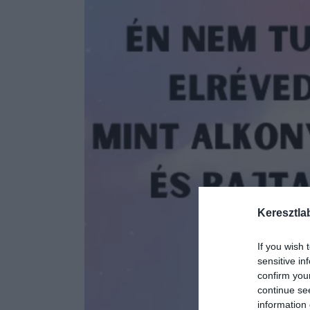
Keresztla
If you wish 
sensitive in
confirm you
continue se
information 