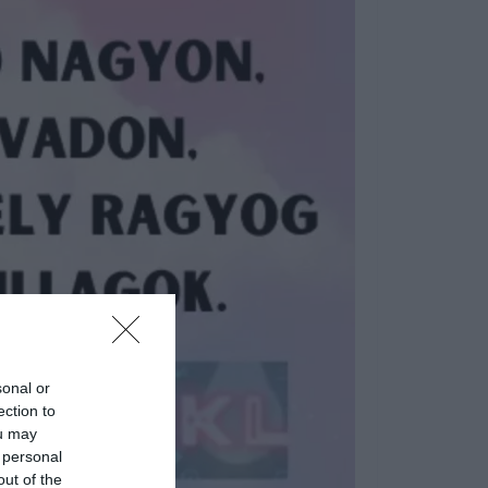
sonal or
ection to
ou may
 personal
out of the