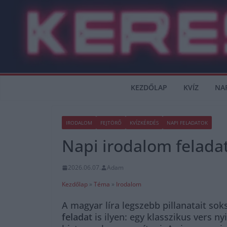
Skip
to
content
KEZDŐLAP
KVÍZ
NA
IRODALOM
FEJTÖRŐ
KVÍZKÉRDÉS
NAPI FELADATOK
Napi irodalom feladat:
2026.06.07.
Adam
Kezdőlap
»
Téma
»
Irodalom
A magyar líra legszebb pillanatait so
feladat
is ilyen: egy klasszikus vers 