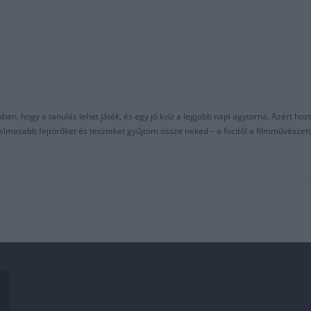
an, hogy a tanulás lehet játék, és egy jó kvíz a legjobb napi agytorna. Azért hozt
asabb fejtörőket és teszteket gyűjtöm össze neked – a focitól a filmművészeti