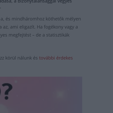
adása, a bizonytalansággal vegyes
.
akja, és mindháromhoz köthetők mélyen
 az, ami eligazít. Ha fogékony vagy a
yes megfejtést – de a statisztikák
zz körül nálunk és
további érdekes