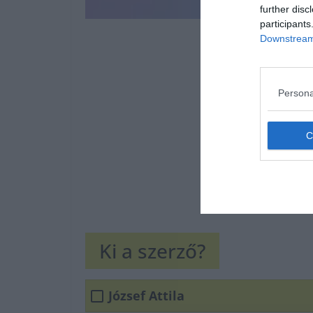
further disc
participants
Downstream 
Persona
Ki a szerző?
József Attila