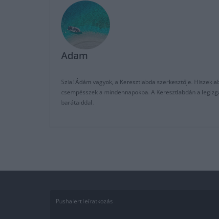
Adam
Szia! Ádám vagyok, a Keresztlabda szerkesztője. Hiszek abb
csempésszek a mindennapokba. A Keresztlabdán a legizgalm
barátaiddal.
Pushalert leíratkozás