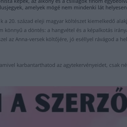
nista képek, az alkony és a csillagok finom egybeolv
tílusjegyek, amelyek mögé nem mindenki lát helyesen
ik a 20. század eleji magyar költészet kiemelkedő al
m könnyű a döntés: a hangvétel és a képalkotás iránya
zel az Anna-versek költőjére, jó eséllyel rávágod a hel
amivel karbantarthatod az agytekervényeidet, csak né