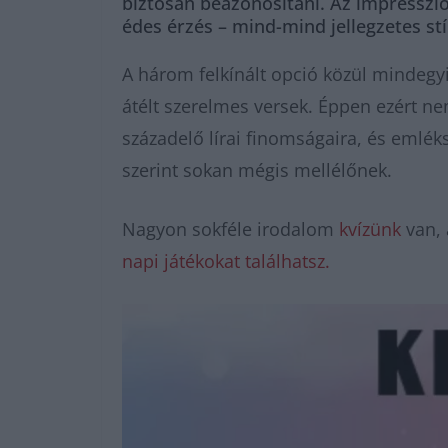
biztosan beazonosítani. Az impresszio
édes érzés – mind-mind jellegzetes s
A három felkínált opció közül mindegy
átélt szerelmes versek. Éppen ezért ne
századelő lírai finomságaira, és emléks
szerint sokan mégis mellélőnek.
Nagyon sokféle irodalom
kvízünk
van, 
napi játékokat találhatsz.