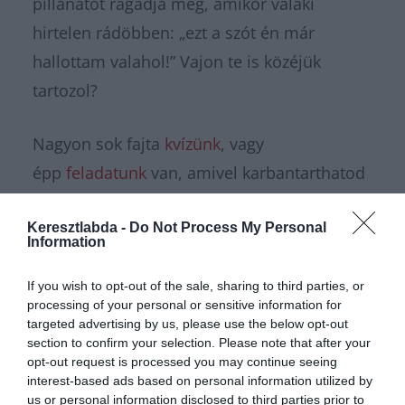
pillanatot ragadja meg, amikor valaki
hirtelen rádöbben: „ezt a szót én már
hallottam valahol!” Vajon te is közéjük
tartozol?
Nagyon sok fajta
kvízünk
, vagy
épp
feladatunk
van, amivel karbantarthatod
az agytekervényeidet, csak nézz körül nálunk
Keresztlabda -
és további
érdekes napi
Do Not Process My Personal
Information
feladatok
at találhatsz!
If you wish to opt-out of the sale, sharing to third parties, or
processing of your personal or sensitive information for
targeted advertising by us, please use the below opt-out
section to confirm your selection. Please note that after your
opt-out request is processed you may continue seeing
interest-based ads based on personal information utilized by
us or personal information disclosed to third parties prior to