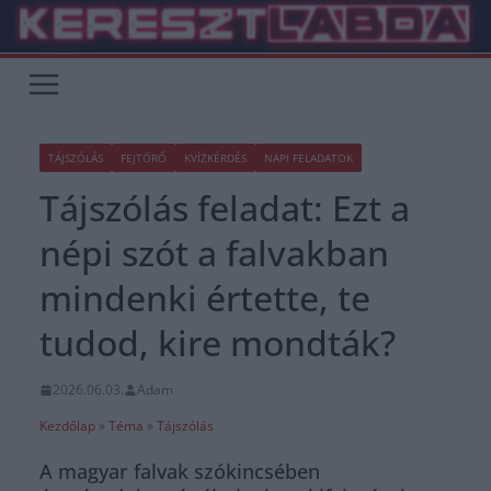
Skip
to
content
TÁJSZÓLÁS
FEJTÖRŐ
KVÍZKÉRDÉS
NAPI FELADATOK
Tájszólás feladat: Ezt a
népi szót a falvakban
mindenki értette, te
tudod, kire mondták?
2026.06.03.
Adam
Kezdőlap
»
Téma
»
Tájszólás
A magyar falvak szókincsében