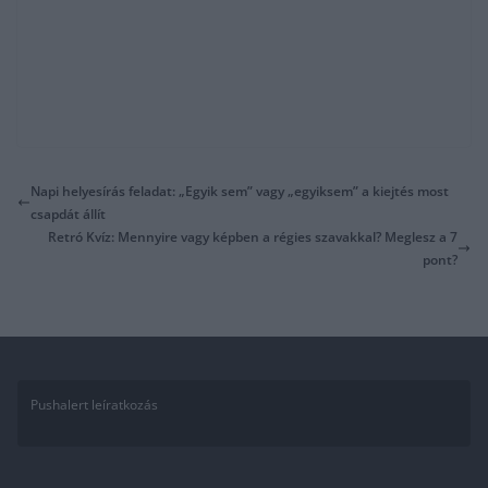
Napi helyesírás feladat: „Egyik sem” vagy „egyiksem” a kiejtés most
csapdát állít
Retró Kvíz: Mennyire vagy képben a régies szavakkal? Meglesz a 7
pont?
Pushalert leíratkozás