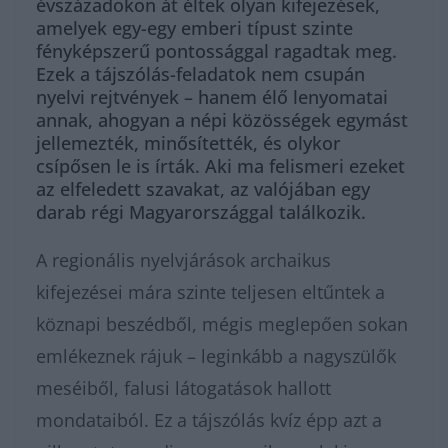
évszázadokon át éltek olyan kifejezések,
amelyek egy-egy emberi típust szinte
fényképszerű pontossággal ragadtak meg.
Ezek a tájszólás-feladatok nem csupán
nyelvi rejtvények – hanem élő lenyomatai
annak, ahogyan a népi közösségek egymást
jellemezték, minősítették, és olykor
csípősen le is írták. Aki ma felismeri ezeket
az elfeledett szavakat, az valójában egy
darab régi Magyarországgal találkozik.
A regionális nyelvjárások archaikus
kifejezései mára szinte teljesen eltűntek a
köznapi beszédből, mégis meglepően sokan
emlékeznek rájuk – leginkább a nagyszülők
meséiből, falusi látogatások hallott
mondataiból. Ez a tájszólás kvíz épp azt a