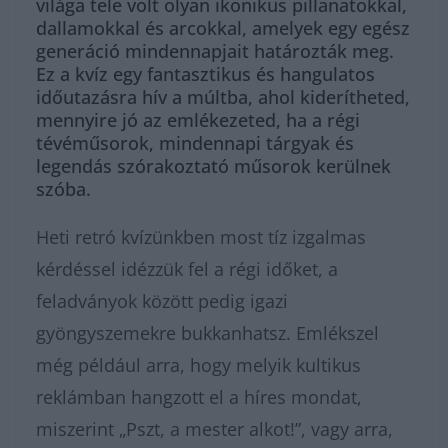
világa tele volt olyan ikonikus pillanatokkal,
dallamokkal és arcokkal, amelyek egy egész
generáció mindennapjait határozták meg.
Ez a kvíz egy fantasztikus és hangulatos
időutazásra hív a múltba, ahol kiderítheted,
mennyire jó az emlékezeted, ha a régi
tévéműsorok, mindennapi tárgyak és
legendás szórakoztató műsorok kerülnek
szóba.
Heti retró kvízünkben most tíz izgalmas
kérdéssel idézzük fel a régi időket, a
feladványok között pedig igazi
gyöngyszemekre bukkanhatsz. Emlékszel
még például arra, hogy melyik kultikus
reklámban hangzott el a híres mondat,
miszerint „Pszt, a mester alkot!”, vagy arra,