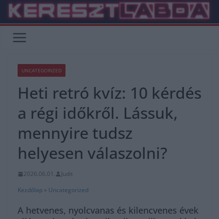
Skip
to
content
UNCATEGORIZED
Heti retró kvíz: 10 kérdés
a régi időkről. Lássuk,
mennyire tudsz
helyesen válaszolni?
2026.06.01.
Judit
Kezdőlap
»
Uncategorized
A hetvenes, nyolcvanas és kilencvenes évek