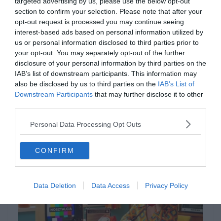
targeted advertising by us, please use the below opt-out
Ha szeretnéd megosztani az elért
section to confirm your selection. Please note that after your
pontszámodat egy lelkes és barátságos
opt-out request is processed you may continue seeing
interest-based ads based on personal information utilized by
online csapattal, mindenképpen csatlakozz a
us or personal information disclosed to third parties prior to
Kvízkuckó Facebook csoport
tagjaihoz, ha
your opt-out. You may separately opt-out of the further
disclosure of your personal information by third parties on the
pedig inkább látványos videókkal engednéd
IAB’s list of downstream participants. This information may
ki a gőzt a fárasztó agytorna után, látogass
also be disclosed by us to third parties on the
IAB’s List of
Downstream Participants
that may further disclose it to other
el a
Keresztlabda YouTube csatorna
third parties.
felületére szórakoztató tartalmakért.
Personal Data Processing Opt Outs
CONFIRM
Data Deletion
Data Access
Privacy Policy