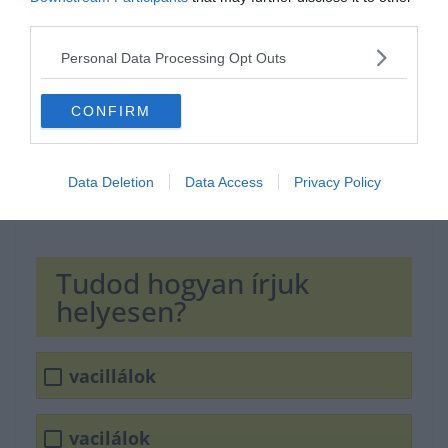
third parties.
Personal Data Processing Opt Outs
CONFIRM
Data Deletion
Data Access
Privacy Policy
Tudod hogyan írjuk
helyesen?
vacillálok
vacilálok