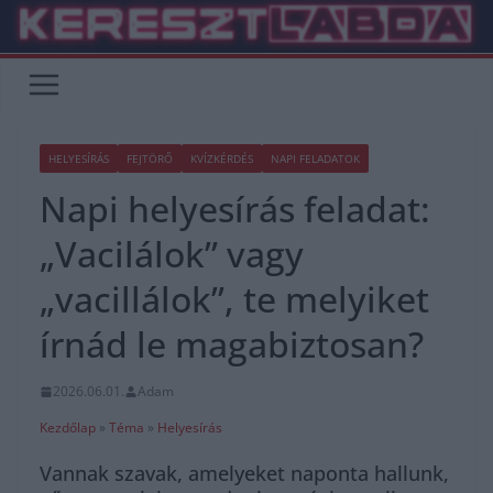
Skip
to
content
HELYESÍRÁS
FEJTÖRŐ
KVÍZKÉRDÉS
NAPI FELADATOK
Napi helyesírás feladat:
„Vacilálok” vagy
„vacillálok”, te melyiket
írnád le magabiztosan?
2026.06.01.
Adam
Kezdőlap
»
Téma
»
Helyesírás
Vannak szavak, amelyeket naponta hallunk,