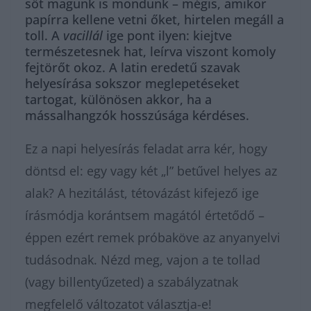
sőt magunk is mondunk – mégis, amikor
papírra kellene vetni őket, hirtelen megáll a
toll. A
vacillál
ige pont ilyen: kiejtve
természetesnek hat, leírva viszont komoly
fejtörőt okoz. A latin eredetű szavak
helyesírása sokszor meglepetéseket
tartogat, különösen akkor, ha a
mássalhangzók hosszúsága kérdéses.
Ez a napi helyesírás feladat arra kér, hogy
döntsd el: egy vagy két „l” betűvel helyes az
alak? A hezitálást, tétovázást kifejező ige
írásmódja korántsem magától értetődő –
éppen ezért remek próbaköve az anyanyelvi
tudásodnak. Nézd meg, vajon a te tollad
(vagy billentyűzeted) a szabályzatnak
megfelelő változatot választja-e!