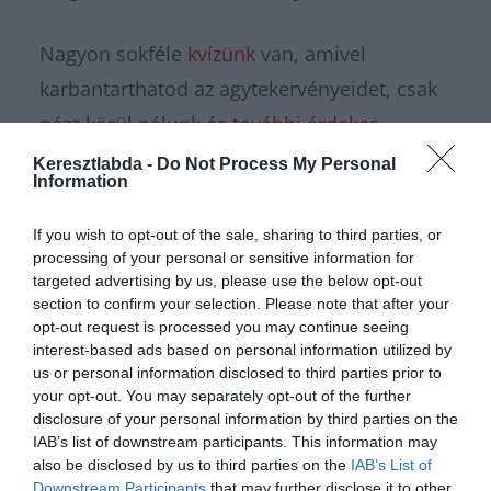
Nagyon sokféle
kvízünk
van, amivel
karbantarthatod az agytekervényeidet, csak
nézz körül nálunk és
további érdekes
napi játékokat találhatsz
.
Keresztlabda -
Do Not Process My Personal
Information
If you wish to opt-out of the sale, sharing to third parties, or
processing of your personal or sensitive information for
targeted advertising by us, please use the below opt-out
section to confirm your selection. Please note that after your
opt-out request is processed you may continue seeing
interest-based ads based on personal information utilized by
us or personal information disclosed to third parties prior to
your opt-out. You may separately opt-out of the further
disclosure of your personal information by third parties on the
IAB’s list of downstream participants. This information may
Hirdetés
also be disclosed by us to third parties on the
IAB’s List of
Downstream Participants
that may further disclose it to other