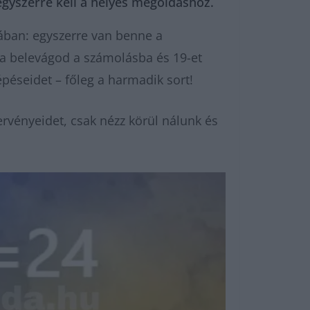
egyszerre kell a helyes megoldáshoz.
iában: egyszerre van benne a
 Ha belevágod a számolásba és 19-et
épéseidet – főleg a harmadik sort!
rvényeidet, csak nézz körül nálunk és