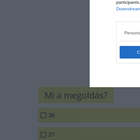
participants
Downstream 
Persona
Mi a megoldás?
26
27