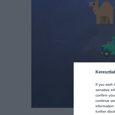
Keresztla
If you wish 
sensitive in
confirm you
continue se
information 
further disc