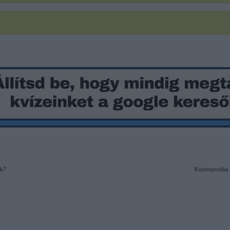
k?
Közmondás k