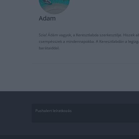
Adam
Szia! Ádám vagyok, a Keresztlabda szerkesztője. Hiszek abb
csempésszek a mindennapokba. A Keresztlabdán a legizgalm
barátaiddal.
Pushalert leíratkozás