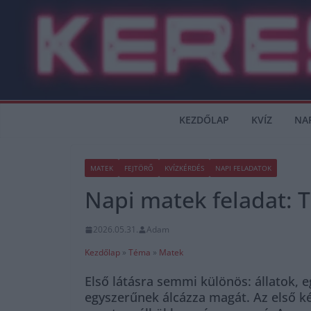
Skip
to
content
KEZDŐLAP
KVÍZ
NA
MATEK
FEJTÖRŐ
KVÍZKÉRDÉS
NAPI FELADATOK
Napi matek feladat: Te
2026.05.31.
Adam
Kezdőlap
»
Téma
»
Matek
Első látásra semmi különös: állatok, 
egyszerűnek álcázza magát. Az első k