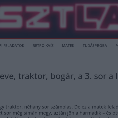
PI FELADATOK
RETRO KVÍZ
MATEK
TUDÁSPRÓBA
F
ve, traktor, bogár, a 3. sor a
egy traktor, néhány sor számolás. De ez a matek fela
ét sor még simán megy, aztán jön a harmadik – és o