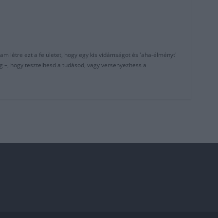
am létre ezt a felületet, hogy egy kis vidámságot és 'aha-élményt'
g –, hogy tesztelhesd a tudásod, vagy versenyezhess a