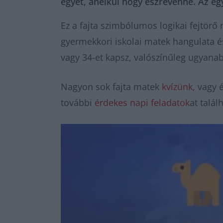
egyet, anélkül hogy észrevenné. Az eg
Ez a fajta szimbólumos logikai fejtörő
gyermekkori iskolai matek hangulata és
vagy 34-et kapsz, valószínűleg ugyanab
Nagyon sok fajta matek
kvízünk
, vagy
további
érdekes napi feladatok
at talál