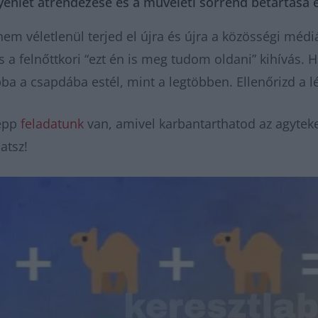
yenlet átrendezése és a műveleti sorrend betartása 
 nem véletlenül terjed el újra és újra a közösségi méd
 a felnőttkori “ezt én is meg tudom oldani” kihívás.
ba a csapdába estél, mint a legtöbben. Ellenőrizd a l
 épp
feladatunk
van, amivel karbantarthatod az agyteke
hatsz!