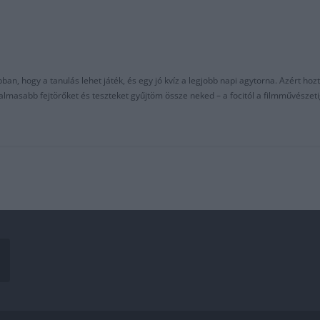
an, hogy a tanulás lehet játék, és egy jó kvíz a legjobb napi agytorna. Azért hozt
asabb fejtörőket és teszteket gyűjtöm össze neked – a focitól a filmművészeti