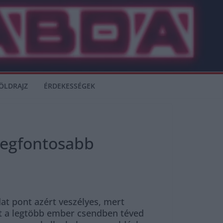
ÖLDRAJZ
ÉRDEKESSÉGEK
 legfontosabb
dat pont azért veszélyes, mert
tt a legtöbb ember csendben téved