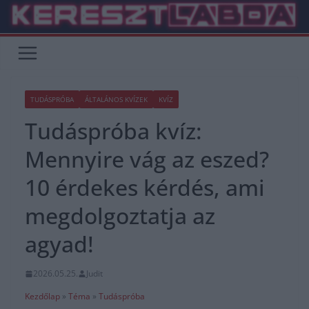
Skip
to
content
TUDÁSPRÓBA
ÁLTALÁNOS KVÍZEK
KVÍZ
Tudáspróba kvíz:
Mennyire vág az eszed?
10 érdekes kérdés, ami
megdolgoztatja az
agyad!
2026.05.25.
Judit
Kezdőlap
»
Téma
»
Tudáspróba