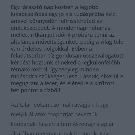
Egy fárasztó nap közben a legjobb
kikapcsolódás egy jó kis tudáspróba kvíz,
amivel könnyedén felfrissítheted az
emlékezetedet. A mindennapi rohanás
mellett ritkán jut időnk próbára tenni az
általános műveltségünket, pedig a világ tele
van érdekes dolgokkal. Ebben a
feladatsorban tíz gondosan összeválogatott
kérdést hoztunk el neked a legkülönfélébb
témakörökből, így tényleg minden
tudásodra szükséged lesz. Lássuk, sikerül-e
megugrani a lécet, és eléred-e a kitűzött
hét pontot a tízből!
Azt talán sokan azonnal rávágják, hogy
melyik állatok csoportját nevezzük
kondának, hiszen a természetrajz alapjai
általában megmaradnak bennünk. Egy