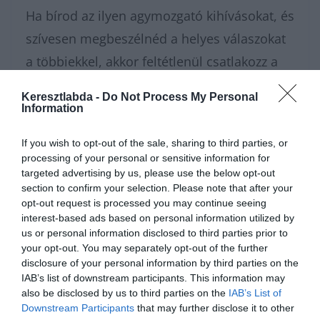
Ha bírod az ilyen agymozgató kihívásokat, és
szívesen megbeszélnéd a helyes válaszokat
a többiekkel, akkor feltétlenül csatlakozz a
Kvízkuckó Facebook csoportunkba
! Nálunk
Keresztlabda -
Do Not Process My Personal
egy szuper társaság vár rád, és sosem
Information
maradsz új, érdekes feladványok nélkül.
If you wish to opt-out of the sale, sharing to third parties, or
Amennyiben egyből jöhet a következő teszt,
processing of your personal or sensitive information for
targeted advertising by us, please use the below opt-out
kattints át a
tudáspróba
oldalunkra, ahol
section to confirm your selection. Please note that after your
rengeteg hasonló játékot találsz. Ha pedig
opt-out request is processed you may continue seeing
interest-based ads based on personal information utilized by
inkább egy lazítós, hátradőlős szünetre
us or personal information disclosed to third parties prior to
vágysz a sok olvasás után, a
Keresztlabda
your opt-out. You may separately opt-out of the further
disclosure of your personal information by third parties on the
YouTube csatornája
is csak egy kattintásra
IAB’s list of downstream participants. This information may
van tőled.
also be disclosed by us to third parties on the
IAB’s List of
Downstream Participants
that may further disclose it to other