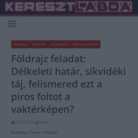
Skip
to
content
FÖLDRAJZ
FEJTÖRŐ
KVÍZKÉRDÉS
NAPI FELADATOK
Földrajz feladat:
Délkeleti határ, síkvidéki
táj, felismered ezt a
piros foltot a
vaktérképen?
2026.05.22.
Adam
Kezdőlap
»
Téma
»
Földrajz