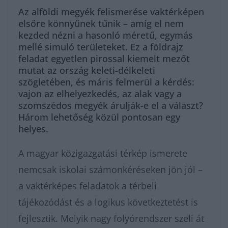
Az alföldi megyék felismerése vaktérképen
elsőre könnyűnek tűnik – amíg el nem
kezded nézni a hasonló méretű, egymás
mellé simuló területeket. Ez a földrajz
feladat egyetlen pirossal kiemelt mezőt
mutat az ország keleti-délkeleti
szögletében, és máris felmerül a kérdés:
vajon az elhelyezkedés, az alak vagy a
szomszédos megyék árulják-e el a választ?
Három lehetőség közül pontosan egy
helyes.
A magyar közigazgatási térkép ismerete
nemcsak iskolai számonkéréseken jön jól –
a vaktérképes feladatok a térbeli
tájékozódást és a logikus következtetést is
fejlesztik. Melyik nagy folyórendszer szeli át