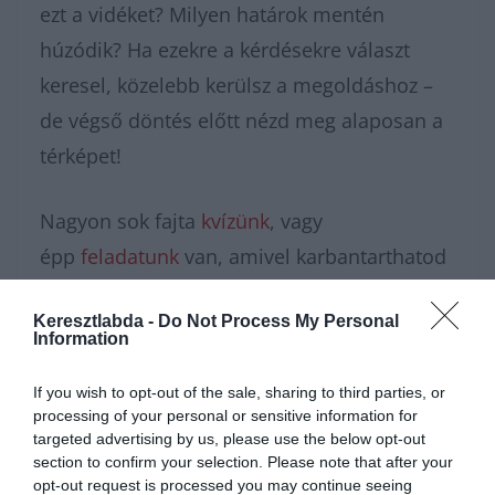
ezt a vidéket? Milyen határok mentén
húzódik? Ha ezekre a kérdésekre választ
keresel, közelebb kerülsz a megoldáshoz –
de végső döntés előtt nézd meg alaposan a
térképet!
Nagyon sok fajta
kvízünk
, vagy
épp
feladatunk
van, amivel karbantarthatod
az agytekervényeidet, csak nézz körül nálunk
Keresztlabda -
Do Not Process My Personal
és további
érdekes napi
Information
feladatok
at találhatsz!
If you wish to opt-out of the sale, sharing to third parties, or
processing of your personal or sensitive information for
targeted advertising by us, please use the below opt-out
section to confirm your selection. Please note that after your
opt-out request is processed you may continue seeing