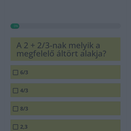
0%
A 2 + 2/3-nak melyik a
megfelelő áltört alakja?
6/3
4/3
8/3
2,3