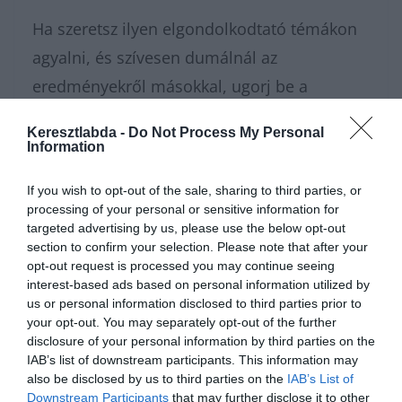
Ha szeretsz ilyen elgondolkodtató témákon
agyalni, és szívesen dumálnál az
eredményekről másokkal, ugorj be a
Kvízkuckó Facebook csoportunkba
! Odabent
Keresztlabda -
Do Not Process My Personal
egy nagyszerű közösség vár, és minden
Information
napra jut valami új izgalmas teszt a
If you wish to opt-out of the sale, sharing to third parties, or
tagoknak. Ha pedig rögtön pörgetnéd
processing of your personal or sensitive information for
tovább a kérdéseket, a
tudáspróba
targeted advertising by us, please use the below opt-out
section to confirm your selection. Please note that after your
rovatunkban rengeteg érdekességet találsz.
opt-out request is processed you may continue seeing
Ha inkább pihennél egy kicsit a fárasztó
interest-based ads based on personal information utilized by
us or personal information disclosed to third parties prior to
agytorna után, a
Keresztlabda YouTube
your opt-out. You may separately opt-out of the further
disclosure of your personal information by third parties on the
csatornája
is nyitva áll előtted egy kis
IAB’s list of downstream participants. This information may
videózásra.
also be disclosed by us to third parties on the
IAB’s List of
Downstream Participants
that may further disclose it to other