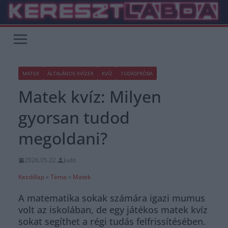
Skip
to
content
MATEK
ÁLTALÁNOS KVÍZEK
KVÍZ
TUDÁSPRÓBA
Matek kvíz: Milyen
gyorsan tudod
megoldani?
2026.05.22.
Judit
Kezdőlap
»
Téma
»
Matek
A matematika sokak számára igazi mumus
volt az iskolában, de egy játékos matek kvíz
sokat segíthet a régi tudás felfrissítésében.