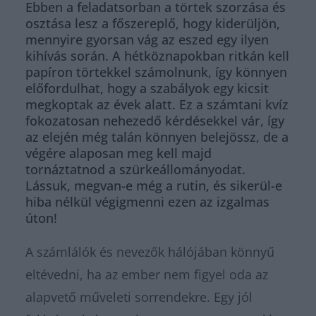
Ebben a feladatsorban a törtek szorzása és
osztása lesz a főszereplő, hogy kiderüljön,
mennyire gyorsan vág az eszed egy ilyen
kihívás során. A hétköznapokban ritkán kell
papíron törtekkel számolnunk, így könnyen
előfordulhat, hogy a szabályok egy kicsit
megkoptak az évek alatt. Ez a számtani kvíz
fokozatosan nehezedő kérdésekkel vár, így
az elején még talán könnyen belejössz, de a
végére alaposan meg kell majd
tornáztatnod a szürkeállományodat.
Lássuk, megvan-e még a rutin, és sikerül-e
hiba nélkül végigmenni ezen az izgalmas
úton!
A számlálók és nevezők hálójában könnyű
eltévedni, ha az ember nem figyel oda az
alapvető műveleti sorrendekre. Egy jól