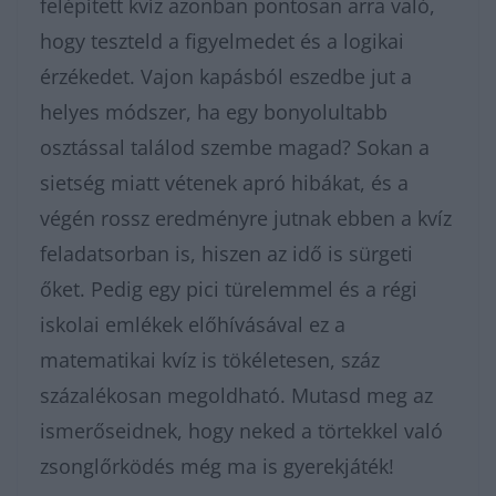
felépített kvíz azonban pontosan arra való,
hogy teszteld a figyelmedet és a logikai
érzékedet. Vajon kapásból eszedbe jut a
helyes módszer, ha egy bonyolultabb
osztással találod szembe magad? Sokan a
sietség miatt vétenek apró hibákat, és a
végén rossz eredményre jutnak ebben a kvíz
feladatsorban is, hiszen az idő is sürgeti
őket. Pedig egy pici türelemmel és a régi
iskolai emlékek előhívásával ez a
matematikai kvíz is tökéletesen, száz
százalékosan megoldható. Mutasd meg az
ismerőseidnek, hogy neked a törtekkel való
zsonglőrködés még ma is gyerekjáték!