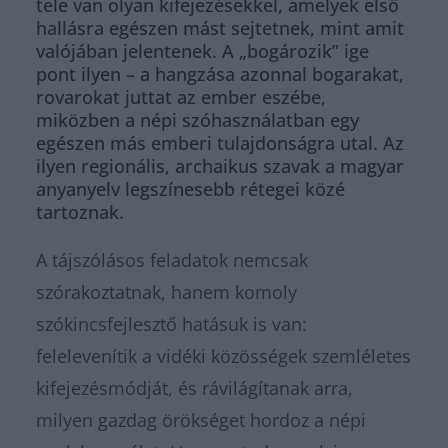
tele van olyan kifejezésekkel, amelyek első
hallásra egészen mást sejtetnek, mint amit
valójában jelentenek. A „bogározik” ige
pont ilyen – a hangzása azonnal bogarakat,
rovarokat juttat az ember eszébe,
miközben a népi szóhasználatban egy
egészen más emberi tulajdonságra utal. Az
ilyen regionális, archaikus szavak a magyar
anyanyelv legszínesebb rétegei közé
tartoznak.
A tájszólásos feladatok nemcsak
szórakoztatnak, hanem komoly
szókincsfejlesztő hatásuk is van:
felelevenítik a vidéki közösségek szemléletes
kifejezésmódját, és rávilágítanak arra,
milyen gazdag örökséget hordoz a népi