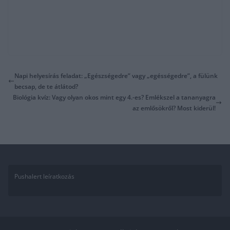
Napi helyesírás feladat: „Egészségedre” vagy „egésségedre”, a fülünk
becsap, de te átlátod?
Biológia kvíz: Vagy olyan okos mint egy 4.-es? Emlékszel a tananyagra
az emlősökről? Most kiderül!
Pushalert leíratkozás