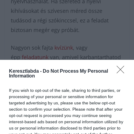
nyelvhasználat. Ha szereted a nyelvi
kihívásokat és szívesen méred össze
tudásod a régi szókinccsel, ez a feladat
biztosan megér egy próbát.
Nagyon sok fajta
kvízünk
, vagy
épp
feladatunk
van, amivel karbantarthatod
az agytekervényeidet, csak nézz körül nálunk
Keresztlabda -
Do Not Process My Personal
és
további érdekes napi
Information
feladatokat
találhatsz!
If you wish to opt-out of the sale, sharing to third parties, or
processing of your personal or sensitive information for
targeted advertising by us, please use the below opt-out
section to confirm your selection. Please note that after your
opt-out request is processed you may continue seeing
interest-based ads based on personal information utilized by
us or personal information disclosed to third parties prior to