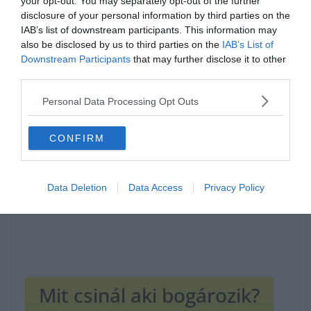
your opt-out. You may separately opt-out of the further
disclosure of your personal information by third parties on the
IAB’s list of downstream participants. This information may
also be disclosed by us to third parties on the
IAB’s List of
Downstream Participants
that may further disclose it to other
third parties.
Hirdetés
Personal Data Processing Opt Outs
CONFIRM
Data Deletion
Data Access
Privacy Policy
Mit csinál aki bogározik?