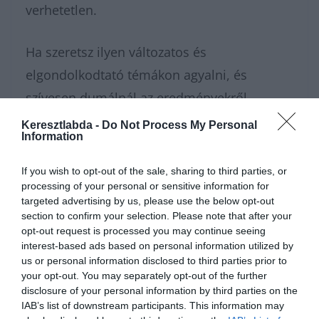
verhetetlen.
Ha szeretsz ilyen változatos és
elgondolkodtató témákon agyalni, és
szívesen dumálnál az eredményekről
másokkal, ugorj be a
Kvízkuckó Facebook
Keresztlabda -
Do Not Process My Personal
Information
csoportunkba
! Odabent egy nagyszerű
közösség vár, és minden napra jut valami új
If you wish to opt-out of the sale, sharing to third parties, or
processing of your personal or sensitive information for
izgalmas kvíz a tagoknak. Ha pedig rögtön
targeted advertising by us, please use the below opt-out
pörgetnéd tovább a kérdéseket, a
section to confirm your selection. Please note that after your
opt-out request is processed you may continue seeing
tudáspróba
rovatunkban rengeteg tesztet
interest-based ads based on personal information utilized by
találsz. Ha inkább pihennél egy kicsit a
us or personal information disclosed to third parties prior to
your opt-out. You may separately opt-out of the further
fárasztó agytorna után, a
Keresztlabda
disclosure of your personal information by third parties on the
YouTube csatornája
is nyitva áll előtted egy
IAB’s list of downstream participants. This information may