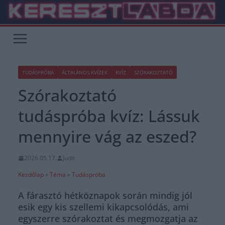
Skip
to
content
TUDÁSPRÓBA
ÁLTALÁNOS KVÍZEK
KVÍZ
SZÓRAKOZTATÓ
Szórakoztató
tudáspróba kvíz: Lássuk
mennyire vág az eszed?
2026.05.17.
Judit
Kezdőlap
»
Téma
»
Tudáspróba
A fárasztó hétköznapok során mindig jól
esik egy kis szellemi kikapcsolódás, ami
egyszerre szórakoztat és megmozgatja az