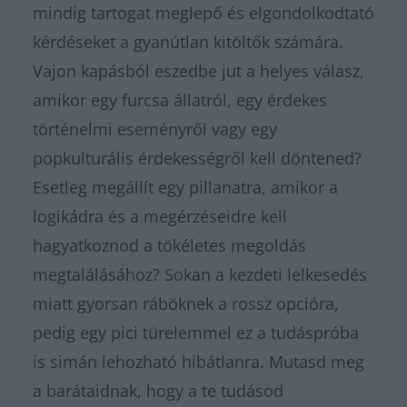
mindig tartogat meglepő és elgondolkodtató
kérdéseket a gyanútlan kitöltők számára.
Vajon kapásból eszedbe jut a helyes válasz,
amikor egy furcsa állatról, egy érdekes
történelmi eseményről vagy egy
popkulturális érdekességről kell döntened?
Esetleg megállít egy pillanatra, amikor a
logikádra és a megérzéseidre kell
hagyatkoznod a tökéletes megoldás
megtalálásához? Sokan a kezdeti lelkesedés
miatt gyorsan ráböknek a rossz opcióra,
pedig egy pici türelemmel ez a tudáspróba
is simán lehozható hibátlanra. Mutasd meg
a barátaidnak, hogy a te tudásod