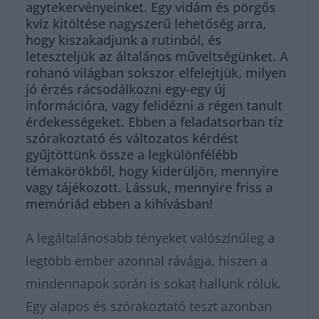
agytekervényeinket. Egy vidám és pörgős
kvíz kitöltése nagyszerű lehetőség arra,
hogy kiszakadjunk a rutinból, és
leteszteljük az általános műveltségünket. A
rohanó világban sokszor elfelejtjük, milyen
jó érzés rácsodálkozni egy-egy új
információra, vagy felidézni a régen tanult
érdekességeket. Ebben a feladatsorban tíz
szórakoztató és változatos kérdést
gyűjtöttünk össze a legkülönfélébb
témakörökből, hogy kiderüljön, mennyire
vagy tájékozott. Lássuk, mennyire friss a
memóriád ebben a kihívásban!
A legáltalánosabb tényeket valószínűleg a
legtöbb ember azonnal rávágja, hiszen a
mindennapok során is sokat hallunk róluk.
Egy alapos és szórakoztató teszt azonban