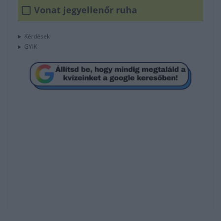
Vonat jegyellenőr ruha
Kérdések
GYIK